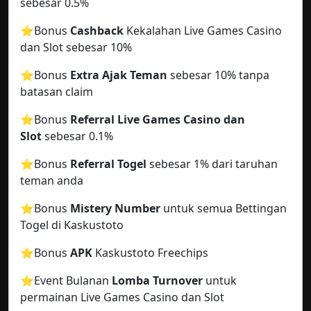
sebesar 0.5%
⭐️Bonus
Cashback
Kekalahan Live Games Casino
dan Slot sebesar 10%
⭐️Bonus
Extra Ajak Teman
sebesar 10% tanpa
batasan claim
⭐️Bonus
Referral Live Games Casino dan
Slot
sebesar 0.1%
⭐️Bonus
Referral Togel
sebesar 1% dari taruhan
teman anda
⭐️Bonus
Mistery Number
untuk semua Bettingan
Togel di Kaskustoto
⭐️Bonus
APK
Kaskustoto Freechips
⭐️Event Bulanan
Lomba Turnover
untuk
permainan Live Games Casino dan Slot