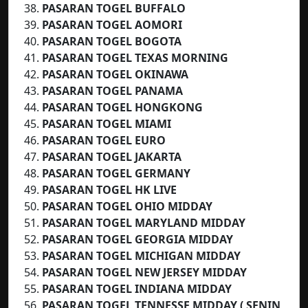
PASARAN TOGEL BUFFALO
PASARAN TOGEL AOMORI
PASARAN TOGEL BOGOTA
PASARAN TOGEL TEXAS MORNING
PASARAN TOGEL OKINAWA
PASARAN TOGEL PANAMA
PASARAN TOGEL HONGKONG
PASARAN TOGEL MIAMI
PASARAN TOGEL EURO
PASARAN TOGEL
JAKARTA
PASARAN TOGEL GERMANY
PASARAN TOGEL HK LIVE
PASARAN TOGEL OHIO MIDDAY
PASARAN TOGEL MARYLAND MIDDAY
PASARAN TOGEL GEORGIA MIDDAY
PASARAN TOGEL MICHIGAN MIDDAY
PASARAN TOGEL NEW JERSEY MIDDAY
PASARAN TOGEL INDIANA MIDDAY
PASARAN TOGEL TENNESSE MIDDAY ( SENIN