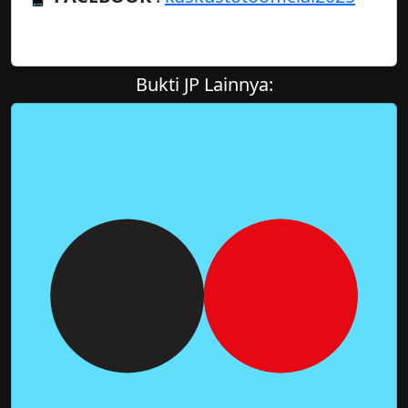
Bukti JP Lainnya: