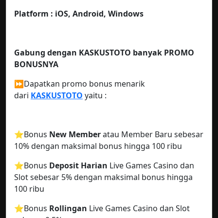
Platform :
iOS, Android, Windows
Gabung dengan KASKUSTOTO
banyak PROMO
BONUSNYA
⏩Dapatkan promo bonus menarik
dari
KASKUSTOTO
yaitu :
⭐️Bonus
New Member
atau Member Baru sebesar
10% dengan maksimal bonus hingga 100 ribu
⭐️Bonus
Deposit Harian
Live Games Casino dan
Slot sebesar 5% dengan maksimal bonus hingga
100 ribu
⭐️Bonus
Rollingan
Live Games Casino dan Slot