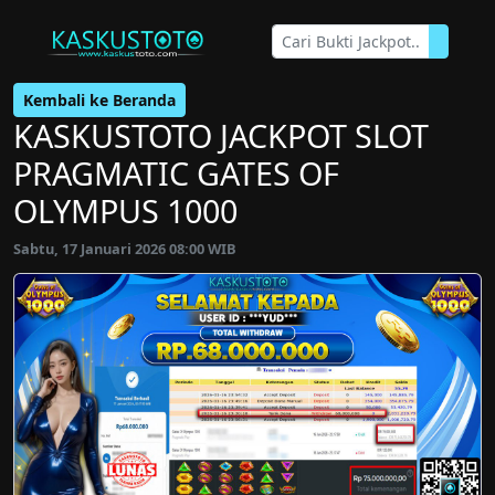
Kembali ke Beranda
KASKUSTOTO JACKPOT SLOT
PRAGMATIC GATES OF
OLYMPUS 1000
Sabtu, 17 Januari 2026 08:00 WIB