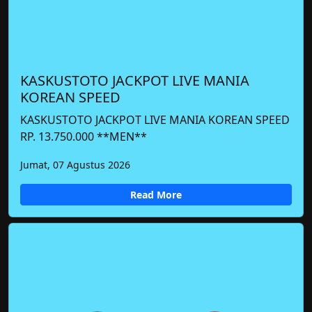
KASKUSTOTO JACKPOT LIVE MANIA
KOREAN SPEED
KASKUSTOTO JACKPOT LIVE MANIA KOREAN SPEED
RP. 13.750.000 **MEN**
Jumat, 07 Agustus 2026
Read More