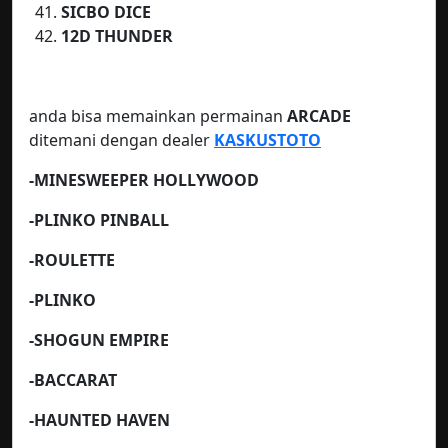
SICBO DICE
12D THUNDER
anda bisa memainkan permainan
ARCADE
ditemani dengan dealer
KASKUSTOTO
-MINESWEEPER HOLLYWOOD
-PLINKO PINBALL
-ROULETTE
-PLINKO
-SHOGUN EMPIRE
-BACCARAT
-HAUNTED HAVEN