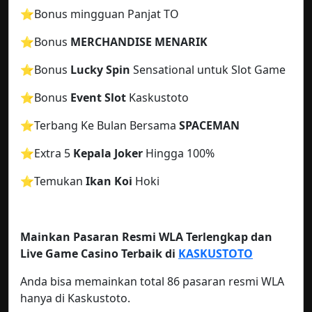
⭐️Bonus mingguan Panjat TO
⭐️
Bonus
MERCHANDISE MENARIK
⭐️Bonus
Lucky Spin
Sensational untuk Slot Game
⭐️Bonus
Event Slot
Kaskustoto
⭐️Terbang Ke Bulan Bersama
SPACEMAN
⭐️Extra 5
Kepala Joker
Hingga 100%
⭐️Temukan
Ikan Koi
Hoki
Mainkan Pasaran Resmi WLA Terlengkap dan
Live Game Casino Terbaik di
KASKUSTOTO
Anda bisa memainkan total 86 pasaran resmi WLA
hanya di Kaskustoto.