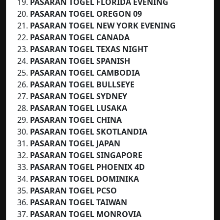
PASARAN TOGEL FLORIDA EVENING
PASARAN TOGEL OREGON 09
PASARAN TOGEL NEW YORK EVENING
PASARAN TOGEL CANADA
PASARAN TOGEL
TEXAS NIGHT
PASARAN TOGEL
SPANISH
PASARAN TOGEL CAMBODIA
PASARAN TOGEL BULLSEYE
PASARAN TOGEL SYDNEY
PASARAN TOGEL LUSAKA
PASARAN TOGEL CHINA
PASARAN TOGEL SKOTLANDIA
PASARAN TOGEL JAPAN
PASARAN TOGEL SINGAPORE
PASARAN TOGEL PHOENIX 4D
PASARAN TOGEL DOMINIKA
PASARAN TOGEL PCSO
PASARAN TOGEL TAIWAN
PASARAN TOGEL MONROVIA