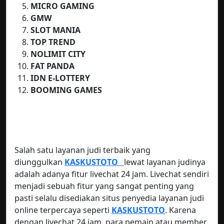
MICRO GAMING
GMW
SLOT MANIA
TOP TREND
NOLIMIT CITY
FAT PANDA
IDN E-LOTTERY
BOOMING GAMES
Salah satu layanan judi terbaik yang
diunggulkan
KASKUSTOTO
lewat layanan judinya
adalah adanya fitur livechat 24 jam. Livechat sendiri
menjadi sebuah fitur yang sangat penting yang
pasti selalu disediakan situs penyedia layanan judi
online terpercaya seperti
KASKUSTOTO
. Karena
dengan livechat 24 jam, para pemain atau member