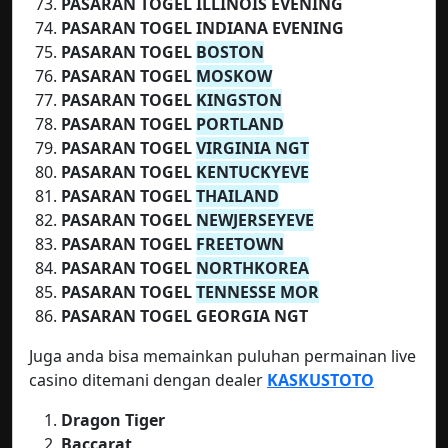
PASARAN TOGEL ILLINOIS EVENING
PASARAN TOGEL INDIANA EVENING
PASARAN TOGEL
BOSTON
PASARAN TOGEL
MOSKOW
PASARAN TOGEL
KINGSTON
PASARAN TOGEL
PORTLAND
PASARAN TOGEL
VIRGINIA NGT
PASARAN TOGEL
KENTUCKYEVE
PASARAN TOGEL
THAILAND
PASARAN TOGEL
NEWJERSEYEVE
PASARAN TOGEL
FREETOWN
PASARAN TOGEL
NORTHKOREA
PASARAN TOGEL
TENNESSE MOR
PASARAN TOGEL GEORGIA NGT
Juga anda bisa memainkan puluhan permainan live
casino ditemani dengan dealer
KASKUSTOTO
Dragon Tiger
Baccarat