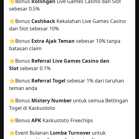
⭐️Bonus
Rollingan
Live Games Casino dan Slot
sebesar 0.5%
⭐️Bonus
Cashback
Kekalahan Live Games Casino
dan Slot sebesar 10%
⭐️Bonus
Extra Ajak Teman
sebesar 10% tanpa
batasan claim
⭐️Bonus
Referral Live Games Casino dan
Slot
sebesar 0.1%
⭐️Bonus
Referral Togel
sebesar 1% dari taruhan
teman anda
⭐️Bonus
Mistery Number
untuk semua Bettingan
Togel di Kaskustoto
⭐️Bonus
APK
Kaskustoto Freechips
⭐️Event Bulanan
Lomba Turnover
untuk