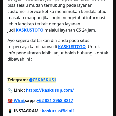
bisa selalu mudah terhubung pada layanan
customer service ketika menemukan kendala atau
masalah maupun jika ingin mengetahui informasi
lebih lengkap terkait dengan layanan
judi
KASKUSTOTO
melalui layanan CS 24 jam.
Ayo segera daftarkan diri anda pada situs
terpercaya kami hanya di
KASKUSTOTO
. Untuk
info pendaftaran lebih lanjut boleh hubungi kontak
dibawah ini :
Telegram:
@CSKASKUS1
📎 Link
:
https://kaskusup.com/
☎️ What
sapp
:
+62 821-2968-3217
📱 INSTAGRAM
:
kaskus_official1