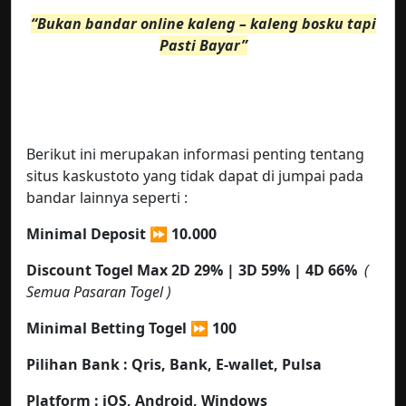
“Bukan bandar online kaleng – kaleng bosku tapi
Pasti Bayar”
Berikut ini merupakan informasi penting tentang
situs kaskustoto yang tidak dapat di jumpai pada
bandar lainnya seperti :
Minimal Deposit ⏩ 10.000
Discount Togel Max 2D 29% | 3D 59% | 4D 66%
(
Semua Pasaran Togel )
Minimal Betting Togel
⏩ 100
Pilihan Bank : Qris,
Bank, E-wallet, Pulsa
Platform :
iOS, Android, Windows