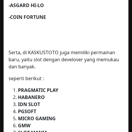
-ASGARD HI-LO
-COIN FORTUNE
Serta, di KASKUSTOTO juga memiliki permainan
baru, yaitu slot dengan develover yang memukau
dan banyak.
seperti berikut :
PRAGMATIC PLAY
HABANERO
IDN SLOT
PGSOFT
MICRO GAMING
GMW