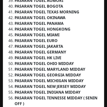
PASARAN TOGEL AOMORI
PASARAN TOGEL BOGOTA
PASARAN TOGEL TEXAS MORNING
PASARAN TOGEL OKINAWA
PASARAN TOGEL PANAMA
PASARAN TOGEL HONGKONG
PASARAN TOGEL MIAMI
PASARAN TOGEL EURO
PASARAN TOGEL
JAKARTA
PASARAN TOGEL GERMANY
PASARAN TOGEL HK LIVE
PASARAN TOGEL OHIO MIDDAY
PASARAN TOGEL MARYLAND MIDDAY
PASARAN TOGEL GEORGIA MIDDAY
PASARAN TOGEL MICHIGAN MIDDAY
PASARAN TOGEL NEW JERSEY MIDDAY
PASARAN TOGEL INDIANA MIDDAY
PASARAN TOGEL TENNESSE MIDDAY ( SENIN
OFF )