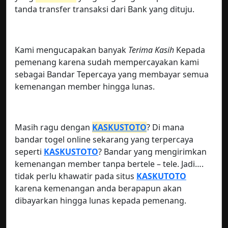
tanda transfer transaksi dari Bank yang dituju.
Kami mengucapakan banyak
Terima Kasih
Kepada
pemenang karena sudah mempercayakan kami
sebagai Bandar Tepercaya yang membayar semua
kemenangan member hingga lunas.
Masih ragu dengan
KASKUSTOTO
? Di mana
bandar togel online sekarang yang terpercaya
seperti
KASKUSTOTO
? Bandar yang mengirimkan
kemenangan member tanpa bertele – tele. Jadi….
tidak perlu khawatir pada situs
KASKUTOTO
karena kemenangan anda berapapun akan
dibayarkan hingga lunas kepada pemenang.