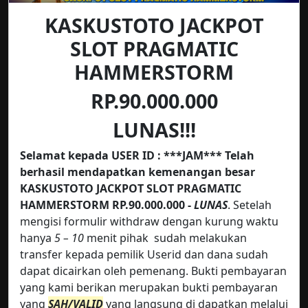
KASKUSTOTO JACKPOT
SLOT PRAGMATIC
HAMMERSTORM
RP.90.000.000
LUNAS!!!
Selamat kepada USER ID : ***JAM*** Telah
berhasil mendapatkan kemenangan besar
KASKUSTOTO JACKPOT SLOT PRAGMATIC
HAMMERSTORM RP.90.000.000 -
LUNAS
. Setelah
mengisi formulir withdraw dengan kurung waktu
hanya
5 – 10
menit pihak
sudah melakukan
transfer kepada pemilik Userid dan dana sudah
dapat dicairkan oleh pemenang. Bukti pembayaran
yang kami berikan merupakan bukti pembayaran
yang
SAH/VALID
yang langsung di dapatkan melalui