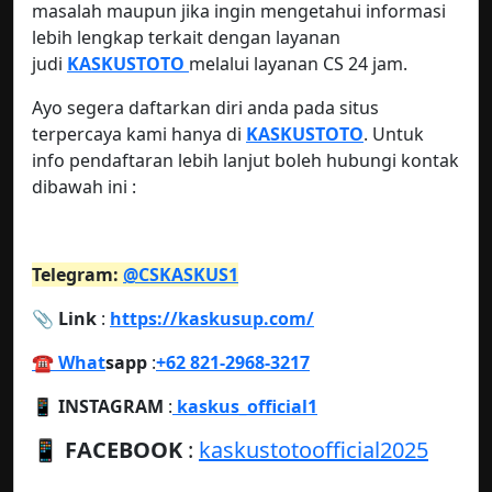
masalah maupun jika ingin mengetahui informasi
lebih lengkap terkait dengan layanan
judi
KASKUSTOTO
melalui layanan CS 24 jam.
Ayo segera daftarkan diri anda pada situs
terpercaya kami hanya di
KASKUSTOTO
. Untuk
info pendaftaran lebih lanjut boleh hubungi kontak
dibawah ini :
Telegram:
@CSKASKUS1
📎 Link
:
https://kaskusup.com/
☎️ What
sapp
:
+62 821-2968-3217
📱 INSTAGRAM
:
kaskus_official1
📱
FACEBOOK
:
kaskustotoofficial2025