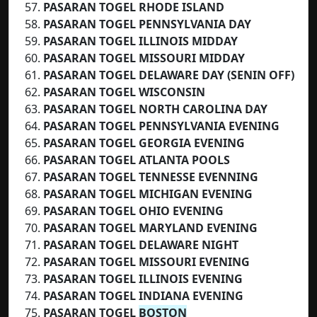
PASARAN TOGEL RHODE ISLAND
PASARAN TOGEL PENNSYLVANIA DAY
PASARAN TOGEL ILLINOIS MIDDAY
PASARAN TOGEL MISSOURI MIDDAY
PASARAN TOGEL DELAWARE DAY (SENIN OFF)
PASARAN TOGEL WISCONSIN
PASARAN TOGEL NORTH CAROLINA DAY
PASARAN TOGEL PENNSYLVANIA EVENING
PASARAN TOGEL GEORGIA EVENING
PASARAN TOGEL ATLANTA POOLS
PASARAN TOGEL TENNESSE EVENNING
PASARAN TOGEL MICHIGAN EVENING
PASARAN TOGEL OHIO EVENING
PASARAN TOGEL MARYLAND EVENING
PASARAN TOGEL DELAWARE NIGHT
PASARAN TOGEL MISSOURI EVENING
PASARAN TOGEL ILLINOIS EVENING
PASARAN TOGEL INDIANA EVENING
PASARAN TOGEL
BOSTON