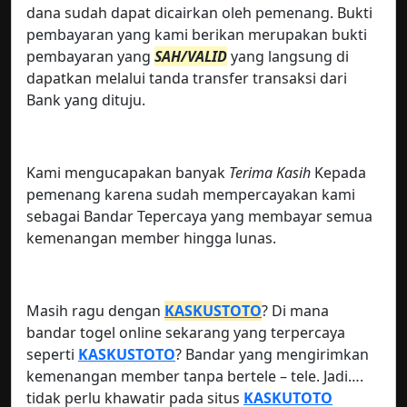
dana sudah dapat dicairkan oleh pemenang. Bukti
pembayaran yang kami berikan merupakan bukti
pembayaran yang
SAH/VALID
yang langsung di
dapatkan melalui tanda transfer transaksi dari
Bank yang dituju.
Kami mengucapakan banyak
Terima Kasih
Kepada
pemenang karena sudah mempercayakan kami
sebagai Bandar Tepercaya yang membayar semua
kemenangan member hingga lunas.
Masih ragu dengan
KASKUSTOTO
? Di mana
bandar togel online sekarang yang terpercaya
seperti
KASKUSTOTO
? Bandar yang mengirimkan
kemenangan member tanpa bertele – tele. Jadi….
tidak perlu khawatir pada situs
KASKUTOTO