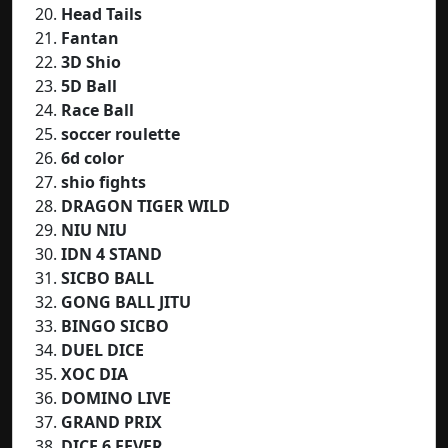
Head Tails
Fantan
3D Shio
5D Ball
Race Ball
soccer roulette
6d color
shio fights
DRAGON TIGER WILD
NIU NIU
IDN 4 STAND
SICBO BALL
GONG BALL JITU
BINGO SICBO
DUEL DICE
XOC DIA
DOMINO LIVE
GRAND PRIX
DICE 6 FEVER