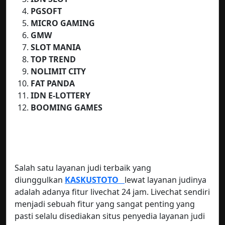
PGSOFT
MICRO GAMING
GMW
SLOT MANIA
TOP TREND
NOLIMIT CITY
FAT PANDA
IDN E-LOTTERY
BOOMING GAMES
Salah satu layanan judi terbaik yang
diunggulkan
KASKUSTOTO
lewat layanan judinya
adalah adanya fitur livechat 24 jam. Livechat sendiri
menjadi sebuah fitur yang sangat penting yang
pasti selalu disediakan situs penyedia layanan judi