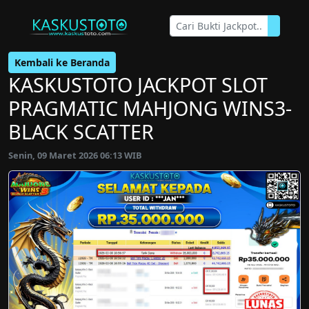
Kembali ke Beranda
KASKUSTOTO JACKPOT SLOT
PRAGMATIC MAHJONG WINS3-
BLACK SCATTER
Senin, 09 Maret 2026 06:13 WIB