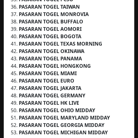
PASARAN TOGEL TAIWAN
PASARAN TOGEL MONROVIA
PASARAN TOGEL BUFFALO
PASARAN TOGEL AOMORI
PASARAN TOGEL BOGOTA
PASARAN TOGEL TEXAS MORNING
PASARAN TOGEL OKINAWA
PASARAN TOGEL PANAMA
PASARAN TOGEL HONGKONG
PASARAN TOGEL MIAMI
PASARAN TOGEL EURO
PASARAN TOGEL
JAKARTA
PASARAN TOGEL GERMANY
PASARAN TOGEL HK LIVE
PASARAN TOGEL OHIO MIDDAY
PASARAN TOGEL MARYLAND MIDDAY
PASARAN TOGEL GEORGIA MIDDAY
PASARAN TOGEL MICHIGAN MIDDAY