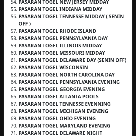
PASARAN TOGEL NEW JERSEY MIDDAY
PASARAN TOGEL INDIANA MIDDAY
PASARAN TOGEL TENNESSE MIDDAY ( SENIN
OFF )
PASARAN TOGEL RHODE ISLAND
PASARAN TOGEL PENNSYLVANIA DAY
PASARAN TOGEL ILLINOIS MIDDAY
PASARAN TOGEL MISSOURI MIDDAY
PASARAN TOGEL DELAWARE DAY (SENIN OFF)
PASARAN TOGEL WISCONSIN
PASARAN TOGEL NORTH CAROLINA DAY
PASARAN TOGEL PENNSYLVANIA EVENING
PASARAN TOGEL GEORGIA EVENING
PASARAN TOGEL ATLANTA POOLS
PASARAN TOGEL TENNESSE EVENNING
PASARAN TOGEL MICHIGAN EVENING
PASARAN TOGEL OHIO EVENING
PASARAN TOGEL MARYLAND EVENING
PASARAN TOGEL DELAWARE NIGHT