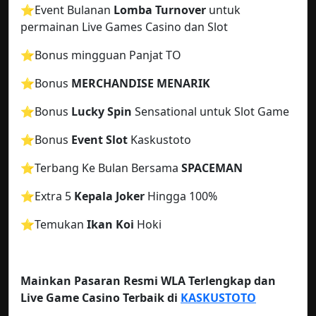
⭐️Event Bulanan
Lomba Turnover
untuk
permainan Live Games Casino dan Slot
⭐️Bonus mingguan Panjat TO
⭐️
Bonus
MERCHANDISE MENARIK
⭐️Bonus
Lucky Spin
Sensational untuk Slot Game
⭐️Bonus
Event Slot
Kaskustoto
⭐️Terbang Ke Bulan Bersama
SPACEMAN
⭐️Extra 5
Kepala Joker
Hingga 100%
⭐️Temukan
Ikan Koi
Hoki
Mainkan Pasaran Resmi WLA Terlengkap dan
Live Game Casino Terbaik di
KASKUSTOTO