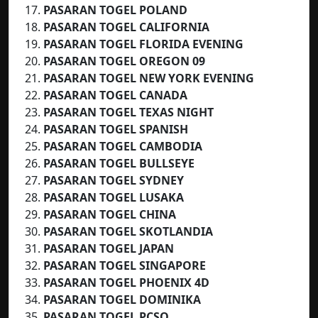
PASARAN TOGEL POLAND
PASARAN TOGEL CALIFORNIA
PASARAN TOGEL FLORIDA EVENING
PASARAN TOGEL OREGON 09
PASARAN TOGEL NEW YORK EVENING
PASARAN TOGEL CANADA
PASARAN TOGEL
TEXAS NIGHT
PASARAN TOGEL
SPANISH
PASARAN TOGEL CAMBODIA
PASARAN TOGEL BULLSEYE
PASARAN TOGEL SYDNEY
PASARAN TOGEL LUSAKA
PASARAN TOGEL CHINA
PASARAN TOGEL SKOTLANDIA
PASARAN TOGEL JAPAN
PASARAN TOGEL SINGAPORE
PASARAN TOGEL PHOENIX 4D
PASARAN TOGEL DOMINIKA
PASARAN TOGEL PCSO