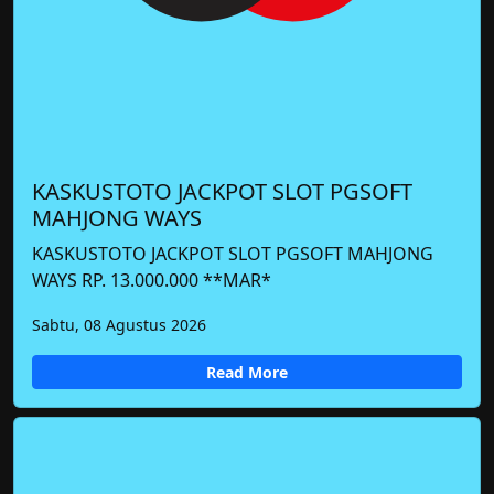
KASKUSTOTO JACKPOT SLOT PGSOFT
MAHJONG WAYS
KASKUSTOTO JACKPOT SLOT PGSOFT MAHJONG
WAYS RP. 13.000.000 **MAR*
Sabtu, 08 Agustus 2026
Read More