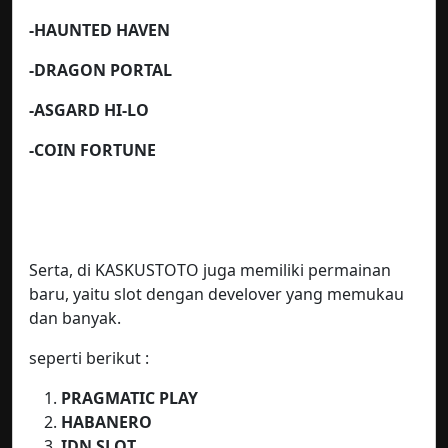
-HAUNTED HAVEN
-DRAGON PORTAL
-ASGARD HI-LO
-COIN FORTUNE
Serta, di KASKUSTOTO juga memiliki permainan
baru, yaitu slot dengan develover yang memukau
dan banyak.
seperti berikut :
PRAGMATIC PLAY
HABANERO
IDN SLOT