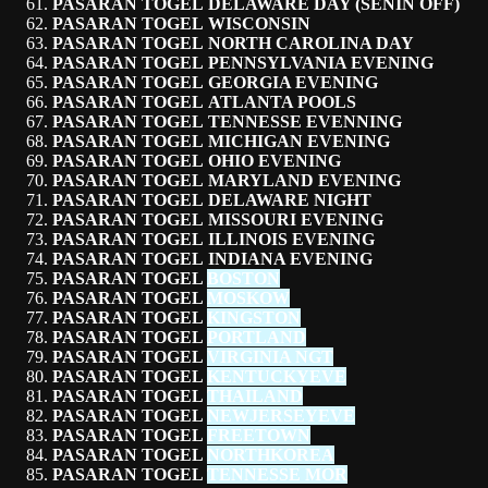
PASARAN TOGEL DELAWARE DAY (SENIN OFF)
PASARAN TOGEL WISCONSIN
PASARAN TOGEL NORTH CAROLINA DAY
PASARAN TOGEL PENNSYLVANIA EVENING
PASARAN TOGEL GEORGIA EVENING
PASARAN TOGEL ATLANTA POOLS
PASARAN TOGEL TENNESSE EVENNING
PASARAN TOGEL MICHIGAN EVENING
PASARAN TOGEL OHIO EVENING
PASARAN TOGEL MARYLAND EVENING
PASARAN TOGEL DELAWARE NIGHT
PASARAN TOGEL MISSOURI EVENING
PASARAN TOGEL ILLINOIS EVENING
PASARAN TOGEL INDIANA EVENING
PASARAN TOGEL
BOSTON
PASARAN TOGEL
MOSKOW
PASARAN TOGEL
KINGSTON
PASARAN TOGEL
PORTLAND
PASARAN TOGEL
VIRGINIA NGT
PASARAN TOGEL
KENTUCKYEVE
PASARAN TOGEL
THAILAND
PASARAN TOGEL
NEWJERSEYEVE
PASARAN TOGEL
FREETOWN
PASARAN TOGEL
NORTHKOREA
PASARAN TOGEL
TENNESSE MOR