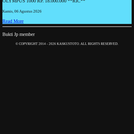
OLYMPUS 1000 RP. 18.000.000 **RIC**
Kamis, 06 Agustus 2026
Read More
Bukti Jp member
© COPYRIGHT 2014 - 2026 KASKUSTOTO. ALL RIGHTS RESERVED.