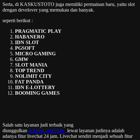
Serta, di KASKUSTOTO juga memiliki permainan baru, yaitu slot
dengan develover yang memukau dan banyak.
seperti berikut :
PRAGMATIC PLAY
HABANERO
IDN SLOT
PGSOFT
MICRO GAMING
GMW
SLOT MANIA
TOP TREND
NOLIMIT CITY
FAT PANDA
IDN E-LOTTERY
BOOMING GAMES
Salah satu layanan judi terbaik yang
diunggulkan
KASKUSTOTO
lewat layanan judinya adalah
adanya fitur livechat 24 jam. Livechat sendiri menjadi sebuah fitur