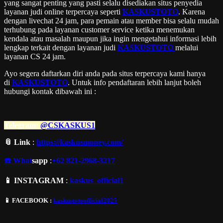
yang sangat penting yang pasti selalu disediakan situs penyedia
layanan judi online terpercaya seperti
KASKUSTOTO
. Karena
dengan livechat 24 jam, para pemain atau member bisa selalu mudah
terhubung pada layanan customer service ketika menemukan
kendala atau masalah maupun jika ingin mengetahui informasi lebih
lengkap terkait dengan layanan judi
KASKUSTOTO
melalui
layanan CS 24 jam.
Ayo segera daftarkan diri anda pada situs terpercaya kami hanya
di
KASKUSTOTO
. Untuk info pendaftaran lebih lanjut boleh
hubungi kontak dibawah ini :
Telegram:
@CSKASKUS1
📎 Link
:
https://kaskusmoney.com/
☎️ What
sapp
:
+62 821-2968-3217
📱 INSTAGRAM
:
kaskus_official1
📱
FACEBOOK
:
kaskustotoofficial2025