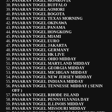
PASARAN TOGEL MONROVIA
PASARAN TOGEL BUFFALO
PASARAN TOGEL AOMORI
PASARAN TOGEL BOGOTA
PASARAN TOGEL TEXAS MORNING
PASARAN TOGEL OKINAWA
PASARAN TOGEL PANAMA
PASARAN TOGEL HONGKONG
PASARAN TOGEL MIAMI
PASARAN TOGEL EURO
PASARAN TOGEL
JAKARTA
PASARAN TOGEL GERMANY
PASARAN TOGEL HK LIVE
PASARAN TOGEL OHIO MIDDAY
PASARAN TOGEL MARYLAND MIDDAY
PASARAN TOGEL GEORGIA MIDDAY
PASARAN TOGEL MICHIGAN MIDDAY
PASARAN TOGEL NEW JERSEY MIDDAY
PASARAN TOGEL INDIANA MIDDAY
PASARAN TOGEL TENNESSE MIDDAY ( SENIN
OFF )
PASARAN TOGEL RHODE ISLAND
PASARAN TOGEL PENNSYLVANIA DAY
PASARAN TOGEL ILLINOIS MIDDAY
PASARAN TOGEL MISSOURI MIDDAY