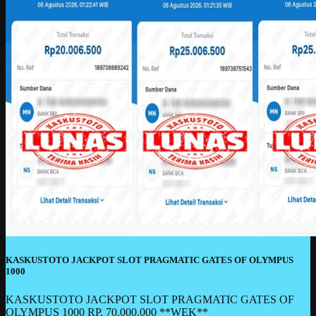
KASKUSTOTO JACKPOT SLOT PRAGMATIC GATES OF OLYMPUS
1000
KASKUSTOTO JACKPOT SLOT PRAGMATIC GATES OF
OLYMPUS 1000 RP. 70.000.000 **WEK**