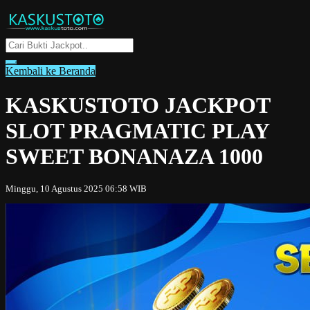
Kembali ke Beranda
KASKUSTOTO JACKPOT
SLOT PRAGMATIC PLAY
SWEET BONANAZA 1000
Minggu, 10 Agustus 2025 06:58 WIB