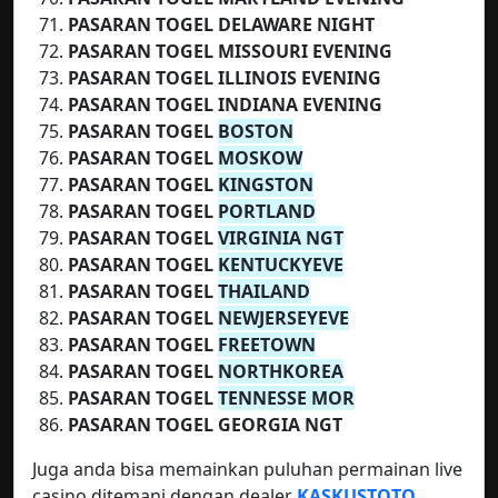
PASARAN TOGEL DELAWARE NIGHT
PASARAN TOGEL MISSOURI EVENING
PASARAN TOGEL ILLINOIS EVENING
PASARAN TOGEL INDIANA EVENING
PASARAN TOGEL
BOSTON
PASARAN TOGEL
MOSKOW
PASARAN TOGEL
KINGSTON
PASARAN TOGEL
PORTLAND
PASARAN TOGEL
VIRGINIA NGT
PASARAN TOGEL
KENTUCKYEVE
PASARAN TOGEL
THAILAND
PASARAN TOGEL
NEWJERSEYEVE
PASARAN TOGEL
FREETOWN
PASARAN TOGEL
NORTHKOREA
PASARAN TOGEL
TENNESSE MOR
PASARAN TOGEL GEORGIA NGT
Juga anda bisa memainkan puluhan permainan live
casino ditemani dengan dealer
KASKUSTOTO