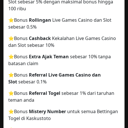
Slot sebesar 5% dengan maksimal bonus hingga
100 ribu
⭐️Bonus
Rollingan
Live Games Casino dan Slot
sebesar 0.5%
⭐️Bonus
Cashback
Kekalahan Live Games Casino
dan Slot sebesar 10%
⭐️Bonus
Extra Ajak Teman
sebesar 10% tanpa
batasan claim
⭐️Bonus
Referral Live Games Casino dan
Slot
sebesar 0.1%
⭐️Bonus
Referral Togel
sebesar 1% dari taruhan
teman anda
⭐️Bonus
Mistery Number
untuk semua Bettingan
Togel di Kaskustoto