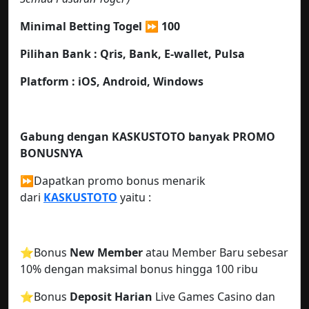
Minimal Betting Togel
⏩ 100
Pilihan Bank : Qris,
Bank, E-wallet, Pulsa
Platform :
iOS, Android, Windows
Gabung dengan KASKUSTOTO
banyak PROMO
BONUSNYA
⏩Dapatkan promo bonus menarik
dari
KASKUSTOTO
yaitu :
⭐️Bonus
New Member
atau Member Baru sebesar
10% dengan maksimal bonus hingga 100 ribu
⭐️Bonus
Deposit Harian
Live Games Casino dan