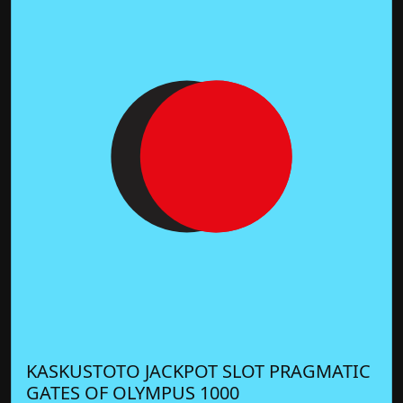
KASKUSTOTO JACKPOT SLOT PRAGMATIC
GATES OF OLYMPUS 1000