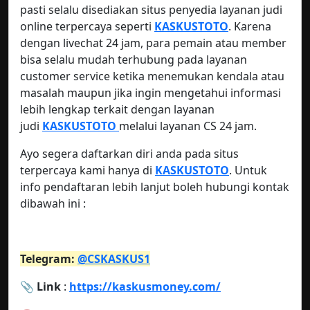
pasti selalu disediakan situs penyedia layanan judi
online terpercaya seperti
KASKUSTOTO
. Karena
dengan livechat 24 jam, para pemain atau member
bisa selalu mudah terhubung pada layanan
customer service ketika menemukan kendala atau
masalah maupun jika ingin mengetahui informasi
lebih lengkap terkait dengan layanan
judi
KASKUSTOTO
melalui layanan CS 24 jam.
Ayo segera daftarkan diri anda pada situs
terpercaya kami hanya di
KASKUSTOTO
. Untuk
info pendaftaran lebih lanjut boleh hubungi kontak
dibawah ini :
Telegram:
@CSKASKUS1
📎 Link
:
https://kaskusmoney.com/