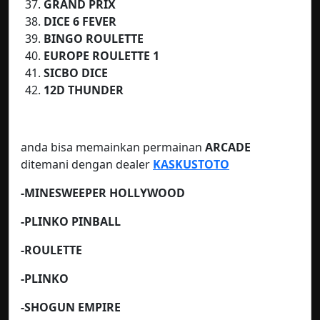
GRAND PRIX
DICE 6 FEVER
BINGO ROULETTE
EUROPE ROULETTE 1
SICBO DICE
12D THUNDER
anda bisa memainkan permainan
ARCADE
ditemani dengan dealer
KASKUSTOTO
-MINESWEEPER HOLLYWOOD
-PLINKO PINBALL
-ROULETTE
-PLINKO
-SHOGUN EMPIRE