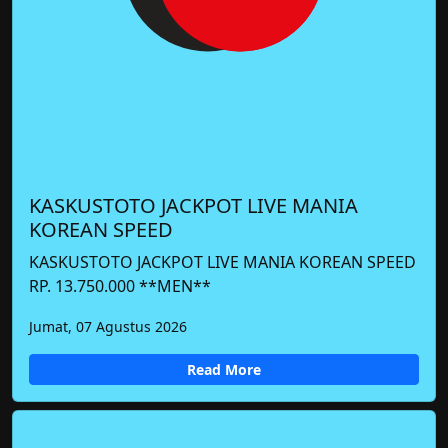
KASKUSTOTO JACKPOT LIVE MANIA
KOREAN SPEED
KASKUSTOTO JACKPOT LIVE MANIA KOREAN SPEED
RP. 13.750.000 **MEN**
Jumat, 07 Agustus 2026
Read More