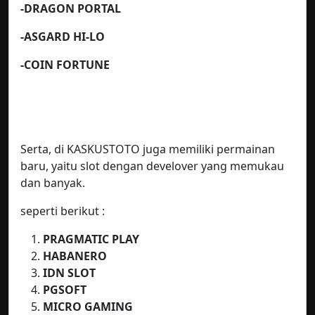
-DRAGON PORTAL
-ASGARD HI-LO
-COIN FORTUNE
Serta, di KASKUSTOTO juga memiliki permainan
baru, yaitu slot dengan develover yang memukau
dan banyak.
seperti berikut :
PRAGMATIC PLAY
HABANERO
IDN SLOT
PGSOFT
MICRO GAMING