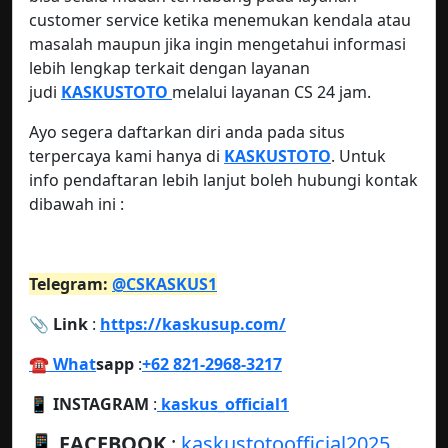
customer service ketika menemukan kendala atau
masalah maupun jika ingin mengetahui informasi
lebih lengkap terkait dengan layanan
judi
KASKUSTOTO
melalui layanan CS 24 jam.
Ayo segera daftarkan diri anda pada situs
terpercaya kami hanya di
KASKUSTOTO
. Untuk
info pendaftaran lebih lanjut boleh hubungi kontak
dibawah ini :
Telegram:
@CSKASKUS1
📎 Link
:
https://kaskusup.com/
☎️ What
sapp
:
+62 821-2968-3217
📱 INSTAGRAM
:
kaskus_official1
📱
FACEBOOK
:
kaskustotoofficial2025