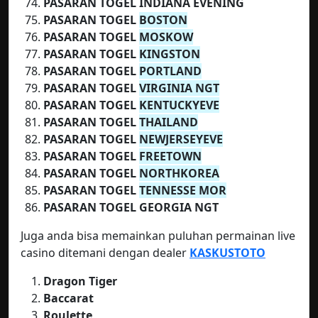
PASARAN TOGEL INDIANA EVENING
PASARAN TOGEL
BOSTON
PASARAN TOGEL
MOSKOW
PASARAN TOGEL
KINGSTON
PASARAN TOGEL
PORTLAND
PASARAN TOGEL
VIRGINIA NGT
PASARAN TOGEL
KENTUCKYEVE
PASARAN TOGEL
THAILAND
PASARAN TOGEL
NEWJERSEYEVE
PASARAN TOGEL
FREETOWN
PASARAN TOGEL
NORTHKOREA
PASARAN TOGEL
TENNESSE MOR
PASARAN TOGEL GEORGIA NGT
Juga anda bisa memainkan puluhan permainan live
casino ditemani dengan dealer
KASKUSTOTO
Dragon Tiger
Baccarat
Roulette