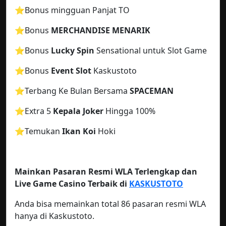
⭐️Bonus mingguan Panjat TO
⭐️
Bonus
MERCHANDISE MENARIK
⭐️Bonus
Lucky Spin
Sensational untuk Slot Game
⭐️Bonus
Event Slot
Kaskustoto
⭐️Terbang Ke Bulan Bersama
SPACEMAN
⭐️Extra 5
Kepala Joker
Hingga 100%
⭐️Temukan
Ikan Koi
Hoki
Mainkan Pasaran Resmi WLA Terlengkap dan
Live Game Casino Terbaik di
KASKUSTOTO
Anda bisa memainkan total 86 pasaran resmi WLA
hanya di Kaskustoto.