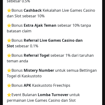
sebesar 0.5%
⭐️Bonus
Cashback
Kekalahan Live Games Casino
dan Slot sebesar 10%
⭐️Bonus
Extra Ajak Teman
sebesar 10% tanpa
batasan claim
⭐️Bonus
Referral Live Games Casino dan
Slot
sebesar 0.1%
⭐️Bonus
Referral Togel
sebesar 1% dari taruhan
teman anda
⭐️Bonus
Mistery Number
untuk semua Bettingan
Togel di Kaskustoto
⭐️Bonus
APK
Kaskustoto Freechips
⭐️Event Bulanan
Lomba Turnover
untuk
permainan Live Games Casino dan Slot