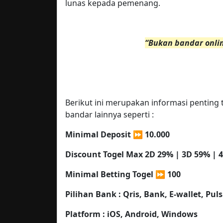
lunas kepada pemenang.
“Bukan bandar onlin
Berikut ini merupakan informasi penting 
bandar lainnya seperti :
Minimal Deposit ⏩ 10.000
Discount Togel Max 2D 29% | 3D 59% |
Minimal Betting Togel
⏩ 100
Pilihan Bank : Qris,
Bank, E-wallet, Pul
Platform :
iOS, Android, Windows