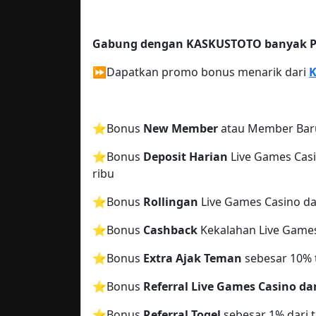
Gabung dengan KASKUSTOTO
banyak
⏩Dapatkan promo bonus menarik dari
⭐️Bonus
New Member
atau Member Baru
⭐️Bonus
Deposit Harian
Live Games Casi
ribu
⭐️Bonus
Rollingan
Live Games Casino da
⭐️Bonus
Cashback
Kekalahan Live Games
⭐️Bonus
Extra Ajak Teman
sebesar 10% 
⭐️Bonus
Referral Live Games Casino da
⭐️Bonus
Referral Togel
sebesar 1% dari 