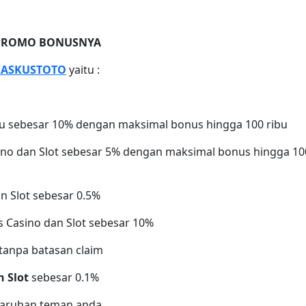
 PROMO BONUSNYA
KASKUSTOTO
yaitu :
 sebesar 10% dengan maksimal bonus hingga 100 ribu
no dan Slot sebesar 5% dengan maksimal bonus hingga 10
n Slot sebesar 0.5%
 Casino dan Slot sebesar 10%
tanpa batasan claim
n Slot
sebesar 0.1%
taruhan teman anda