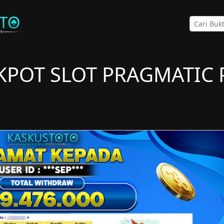
KPOT SLOT PRAGMATIC 