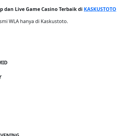
 dan Live Game Casino Terbaik di
KASKUSTOTO
smi WLA hanya di Kaskustoto.
MID
Y
EVENING