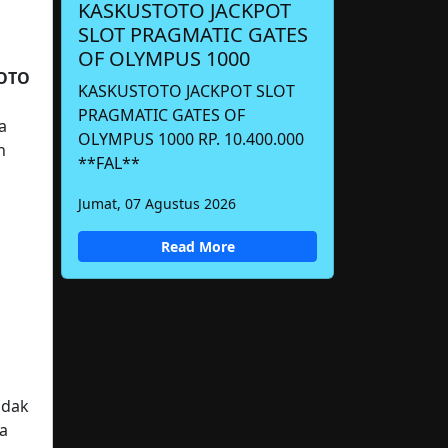
KASKUSTOTO JACKPOT
SLOT PRAGMATIC GATES
OF OLYMPUS 1000
TOTO
KASKUSTOTO JACKPOT SLOT
PRAGMATIC GATES OF
a
OLYMPUS 1000 RP. 10.400.000
n
**FAL**
Jumat, 07 Agustus 2026
Read More
idak
a