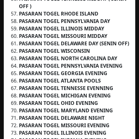
OFF )
PASARAN TOGEL RHODE ISLAND
PASARAN TOGEL PENNSYLVANIA DAY
PASARAN TOGEL ILLINOIS MIDDAY
PASARAN TOGEL MISSOURI MIDDAY
PASARAN TOGEL DELAWARE DAY (SENIN OFF)
PASARAN TOGEL WISCONSIN
PASARAN TOGEL NORTH CAROLINA DAY
PASARAN TOGEL PENNSYLVANIA EVENING
PASARAN TOGEL GEORGIA EVENING
PASARAN TOGEL ATLANTA POOLS
PASARAN TOGEL TENNESSE EVENNING
PASARAN TOGEL MICHIGAN EVENING
PASARAN TOGEL OHIO EVENING
PASARAN TOGEL MARYLAND EVENING
PASARAN TOGEL DELAWARE NIGHT
PASARAN TOGEL MISSOURI EVENING
PASARAN TOGEL ILLINOIS EVENING