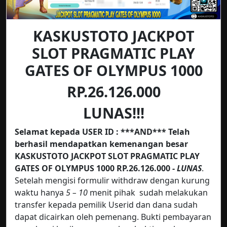
KASKUSTOTO JACKPOT
SLOT PRAGMATIC PLAY
GATES OF OLYMPUS 1000
RP.26.126.000
LUNAS!!!
Selamat kepada USER ID : ***AND*** Telah
berhasil mendapatkan kemenangan besar
KASKUSTOTO JACKPOT SLOT PRAGMATIC PLAY
GATES OF OLYMPUS 1000 RP.26.126.000 -
LUNAS
.
Setelah mengisi formulir withdraw dengan kurung
waktu hanya
5 – 10
menit pihak
sudah melakukan
transfer kepada pemilik Userid dan dana sudah
dapat dicairkan oleh pemenang. Bukti pembayaran