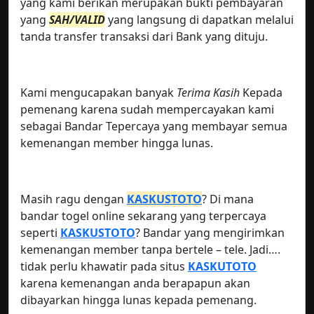
yang kami berikan merupakan bukti pembayaran
yang
SAH/VALID
yang langsung di dapatkan melalui
tanda transfer transaksi dari Bank yang dituju.
Kami mengucapakan banyak
Terima Kasih
Kepada
pemenang karena sudah mempercayakan kami
sebagai Bandar Tepercaya yang membayar semua
kemenangan member hingga lunas.
Masih ragu dengan
KASKUSTOTO
? Di mana
bandar togel online sekarang yang terpercaya
seperti
KASKUSTOTO
? Bandar yang mengirimkan
kemenangan member tanpa bertele – tele. Jadi….
tidak perlu khawatir pada situs
KASKUTOTO
karena kemenangan anda berapapun akan
dibayarkan hingga lunas kepada pemenang.