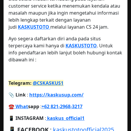
customer service ketika menemukan kendala atau
masalah maupun jika ingin mengetahui informasi
lebih lengkap terkait dengan layanan
judi
KASKUSTOTO
melalui layanan CS 24 jam.
Ayo segera daftarkan diri anda pada situs
terpercaya kami hanya di
KASKUSTOTO
. Untuk
info pendaftaran lebih lanjut boleh hubungi kontak
dibawah ini :
Telegram:
@CSKASKUS1
📎 Link
:
https://kaskusup.com/
☎️ What
sapp
:
+62 821-2968-3217
📱 INSTAGRAM
:
kaskus_official1
📱
FACEBOOK
:
kaskustotoofficial2025