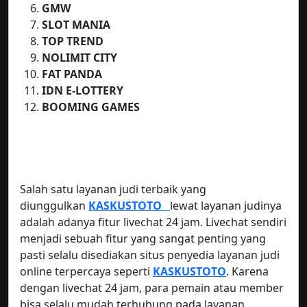
GMW
SLOT MANIA
TOP TREND
NOLIMIT CITY
FAT PANDA
IDN E-LOTTERY
BOOMING GAMES
Salah satu layanan judi terbaik yang
diunggulkan
KASKUSTOTO
lewat layanan judinya
adalah adanya fitur livechat 24 jam. Livechat sendiri
menjadi sebuah fitur yang sangat penting yang
pasti selalu disediakan situs penyedia layanan judi
online terpercaya seperti
KASKUSTOTO
. Karena
dengan livechat 24 jam, para pemain atau member
bisa selalu mudah terhubung pada layanan