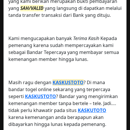
yang kami berikan merupakan bukti pembayaran
yang
SAH/VALID
yang langsung di dapatkan melalui
tanda transfer transaksi dari Bank yang dituju.
Kami mengucapakan banyak
Terima Kasih
Kepada
pemenang karena sudah mempercayakan kami
sebagai Bandar Tepercaya yang membayar semua
kemenangan member hingga lunas.
Masih ragu dengan
KASKUSTOTO
? Di mana
bandar togel online sekarang yang terpercaya
seperti
KASKUSTOTO
? Bandar yang mengirimkan
kemenangan member tanpa bertele – tele. Jadi….
tidak perlu khawatir pada situs
KASKUTOTO
karena kemenangan anda berapapun akan
dibayarkan hingga lunas kepada pemenang.