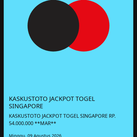
KASKUSTOTO JACKPOT TOGEL
SINGAPORE
KASKUSTOTO JACKPOT TOGEL SINGAPORE RP.
54.000.000 **MAR**
Minggu, 09 Agustus 2026