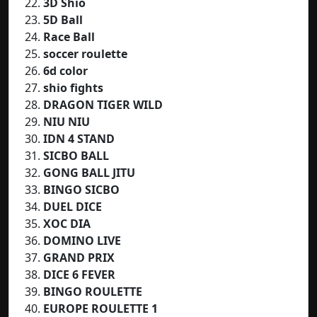
3D Shio
5D Ball
Race Ball
soccer roulette
6d color
shio fights
DRAGON TIGER WILD
NIU NIU
IDN 4 STAND
SICBO BALL
GONG BALL JITU
BINGO SICBO
DUEL DICE
XOC DIA
DOMINO LIVE
GRAND PRIX
DICE 6 FEVER
BINGO ROULETTE
EUROPE ROULETTE 1