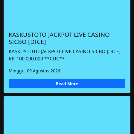
KASKUSTOTO JACKPOT LIVE CASINO
SICBO [DICE]
KASKUSTOTO JACKPOT LIVE CASINO SICBO [DICE]
RP. 100.000.000 **CUC**
Minggu, 09 Agustus 2026
Read More