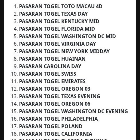
PASARAN TOGEL TOTO MACAU
4D
PASARAN TOGEL TEXAS DAY
PASARAN TOGEL KENTUCKY MID
PASARAN TOGEL
FLORIDA MID
PASARAN TOGEL WASHINGTON DC MID
PASARAN TOGEL VIRGINIA DAY
PASARAN TOGEL NEW YORK MIDDAY
PASARAN TOGEL HUAINAN
PASARAN CAROLINA DAY
PASARAN TOGEL SWISS
PASARAN TOGEL EMIRATES
PASARAN TOGEL OREGON 03
PASARAN TOGEL TEXAS EVENING
PASARAN TOGEL OREGON 06
PASARAN TOGEL WASHINGTON DC EVENING
PASARAN TOGEL PHILADELPHIA
PASARAN TOGEL POLAND
PASARAN TOGEL CALIFORNIA