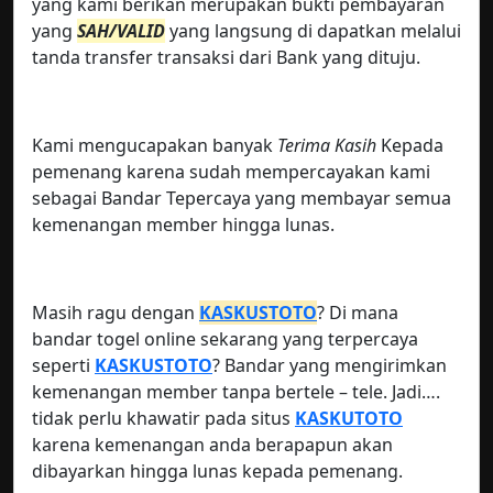
yang kami berikan merupakan bukti pembayaran
yang
SAH/VALID
yang langsung di dapatkan melalui
tanda transfer transaksi dari Bank yang dituju.
Kami mengucapakan banyak
Terima Kasih
Kepada
pemenang karena sudah mempercayakan kami
sebagai Bandar Tepercaya yang membayar semua
kemenangan member hingga lunas.
Masih ragu dengan
KASKUSTOTO
? Di mana
bandar togel online sekarang yang terpercaya
seperti
KASKUSTOTO
? Bandar yang mengirimkan
kemenangan member tanpa bertele – tele. Jadi….
tidak perlu khawatir pada situs
KASKUTOTO
karena kemenangan anda berapapun akan
dibayarkan hingga lunas kepada pemenang.