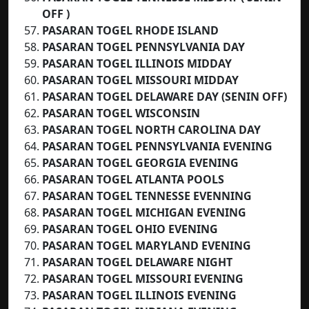
OFF )
PASARAN TOGEL RHODE ISLAND
PASARAN TOGEL PENNSYLVANIA DAY
PASARAN TOGEL ILLINOIS MIDDAY
PASARAN TOGEL MISSOURI MIDDAY
PASARAN TOGEL DELAWARE DAY (SENIN OFF)
PASARAN TOGEL WISCONSIN
PASARAN TOGEL NORTH CAROLINA DAY
PASARAN TOGEL PENNSYLVANIA EVENING
PASARAN TOGEL GEORGIA EVENING
PASARAN TOGEL ATLANTA POOLS
PASARAN TOGEL TENNESSE EVENNING
PASARAN TOGEL MICHIGAN EVENING
PASARAN TOGEL OHIO EVENING
PASARAN TOGEL MARYLAND EVENING
PASARAN TOGEL DELAWARE NIGHT
PASARAN TOGEL MISSOURI EVENING
PASARAN TOGEL ILLINOIS EVENING