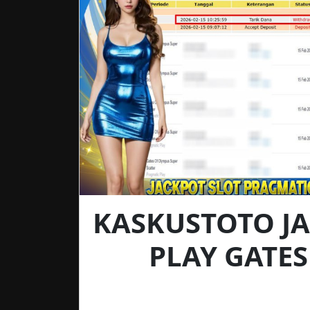
KASKUSTOTO JA
PLAY GATE