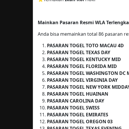
Mainkan Pasaran Resmi WLA Terlengkap
Anda bisa memainkan total 86 pasaran re
PASARAN TOGEL TOTO MACAU
4D
PASARAN TOGEL TEXAS DAY
PASARAN TOGEL KENTUCKY MID
PASARAN TOGEL
FLORIDA MID
PASARAN TOGEL WASHINGTON DC 
PASARAN TOGEL VIRGINIA DAY
PASARAN TOGEL NEW YORK MIDDA
PASARAN TOGEL HUAINAN
PASARAN CAROLINA DAY
PASARAN TOGEL SWISS
PASARAN TOGEL EMIRATES
PASARAN TOGEL OREGON 03
PASARAN TOGEL TEXAS EVENING