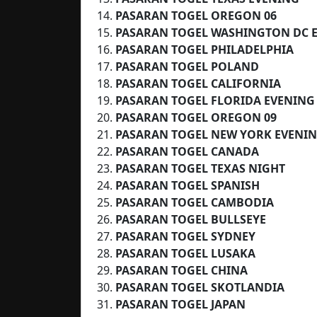
PASARAN TOGEL OREGON 06
PASARAN TOGEL WASHINGTON DC 
PASARAN TOGEL PHILADELPHIA
PASARAN TOGEL POLAND
PASARAN TOGEL CALIFORNIA
PASARAN TOGEL FLORIDA EVENING
PASARAN TOGEL OREGON 09
PASARAN TOGEL NEW YORK EVENI
PASARAN TOGEL CANADA
PASARAN TOGEL
TEXAS NIGHT
PASARAN TOGEL
SPANISH
PASARAN TOGEL CAMBODIA
PASARAN TOGEL BULLSEYE
PASARAN TOGEL SYDNEY
PASARAN TOGEL LUSAKA
PASARAN TOGEL CHINA
PASARAN TOGEL SKOTLANDIA
PASARAN TOGEL JAPAN