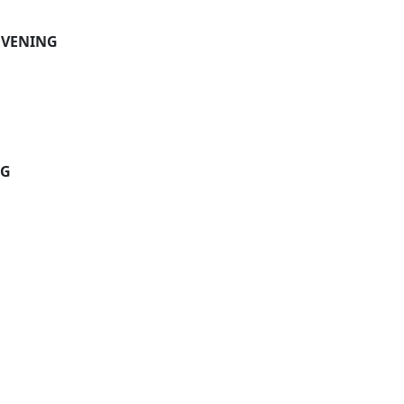
EVENING
NG