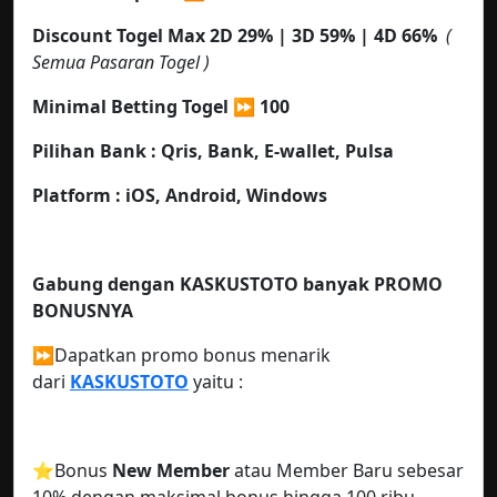
Discount Togel Max 2D 29% | 3D 59% | 4D 66%
(
Semua Pasaran Togel )
Minimal Betting Togel
⏩ 100
Pilihan Bank : Qris,
Bank, E-wallet, Pulsa
Platform :
iOS, Android, Windows
Gabung dengan KASKUSTOTO
banyak PROMO
BONUSNYA
⏩Dapatkan promo bonus menarik
dari
KASKUSTOTO
yaitu :
⭐️Bonus
New Member
atau Member Baru sebesar
10% dengan maksimal bonus hingga 100 ribu