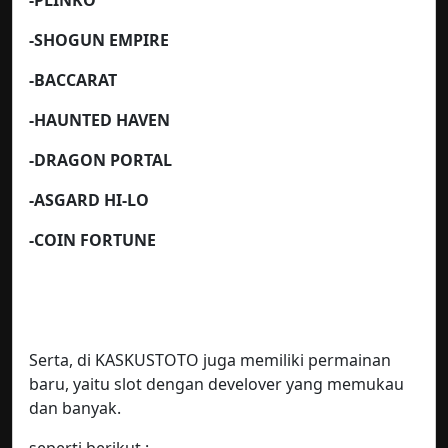
-SHOGUN EMPIRE
-BACCARAT
-HAUNTED HAVEN
-DRAGON PORTAL
-ASGARD HI-LO
-COIN FORTUNE
Serta, di KASKUSTOTO juga memiliki permainan
baru, yaitu slot dengan develover yang memukau
dan banyak.
seperti berikut :