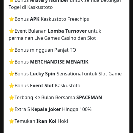
Togel di Kaskustoto
⭐️Bonus
APK
Kaskustoto Freechips
⭐️Event Bulanan
Lomba Turnover
untuk
permainan Live Games Casino dan Slot
⭐️Bonus mingguan Panjat TO
⭐️
Bonus
MERCHANDISE MENARIK
⭐️Bonus
Lucky Spin
Sensational untuk Slot Game
⭐️Bonus
Event Slot
Kaskustoto
⭐️Terbang Ke Bulan Bersama
SPACEMAN
⭐️Extra 5
Kepala Joker
Hingga 100%
⭐️Temukan
Ikan Koi
Hoki