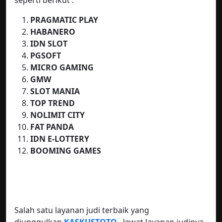
PRAGMATIC PLAY
HABANERO
IDN SLOT
PGSOFT
MICRO GAMING
GMW
SLOT MANIA
TOP TREND
NOLIMIT CITY
FAT PANDA
IDN E-LOTTERY
BOOMING GAMES
Salah satu layanan judi terbaik yang
diunggulkan
KASKUSTOTO
lewat layanan judinya