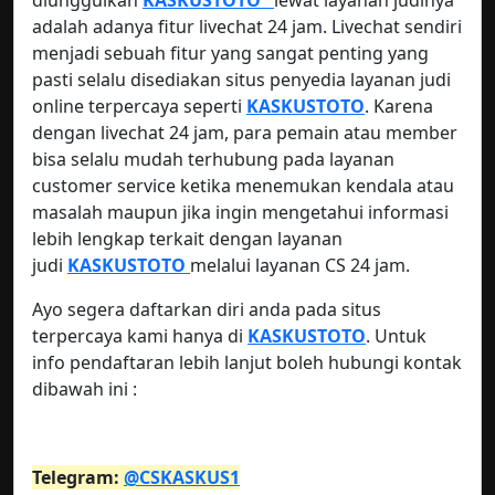
adalah adanya fitur livechat 24 jam. Livechat sendiri
menjadi sebuah fitur yang sangat penting yang
pasti selalu disediakan situs penyedia layanan judi
online terpercaya seperti
KASKUSTOTO
. Karena
dengan livechat 24 jam, para pemain atau member
bisa selalu mudah terhubung pada layanan
customer service ketika menemukan kendala atau
masalah maupun jika ingin mengetahui informasi
lebih lengkap terkait dengan layanan
judi
KASKUSTOTO
melalui layanan CS 24 jam.
Ayo segera daftarkan diri anda pada situs
terpercaya kami hanya di
KASKUSTOTO
. Untuk
info pendaftaran lebih lanjut boleh hubungi kontak
dibawah ini :
Telegram:
@CSKASKUS1