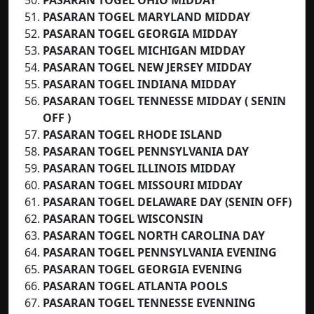
PASARAN TOGEL MARYLAND MIDDAY
PASARAN TOGEL GEORGIA MIDDAY
PASARAN TOGEL MICHIGAN MIDDAY
PASARAN TOGEL NEW JERSEY MIDDAY
PASARAN TOGEL INDIANA MIDDAY
PASARAN TOGEL TENNESSE MIDDAY ( SENIN
OFF )
PASARAN TOGEL RHODE ISLAND
PASARAN TOGEL PENNSYLVANIA DAY
PASARAN TOGEL ILLINOIS MIDDAY
PASARAN TOGEL MISSOURI MIDDAY
PASARAN TOGEL DELAWARE DAY (SENIN OFF)
PASARAN TOGEL WISCONSIN
PASARAN TOGEL NORTH CAROLINA DAY
PASARAN TOGEL PENNSYLVANIA EVENING
PASARAN TOGEL GEORGIA EVENING
PASARAN TOGEL ATLANTA POOLS
PASARAN TOGEL TENNESSE EVENNING