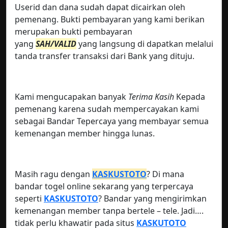
Userid dan dana sudah dapat dicairkan oleh
pemenang. Bukti pembayaran yang kami berikan
merupakan bukti pembayaran
yang
SAH/VALID
yang langsung di dapatkan melalui
tanda transfer transaksi dari Bank yang dituju.
Kami mengucapakan banyak
Terima Kasih
Kepada
pemenang karena sudah mempercayakan kami
sebagai Bandar Tepercaya yang membayar semua
kemenangan member hingga lunas.
Masih ragu dengan
KASKUSTOTO
? Di mana
bandar togel online sekarang yang terpercaya
seperti
KASKUSTOTO
? Bandar yang mengirimkan
kemenangan member tanpa bertele – tele. Jadi….
tidak perlu khawatir pada situs
KASKUTOTO