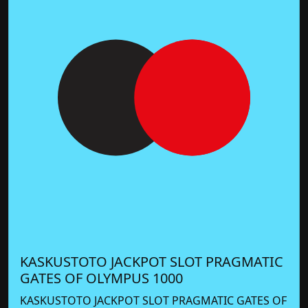
KASKUSTOTO JACKPOT SLOT PRAGMATIC
GATES OF OLYMPUS 1000
KASKUSTOTO JACKPOT SLOT PRAGMATIC GATES OF