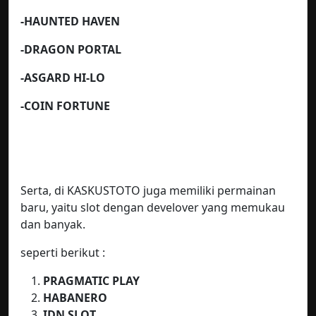
-HAUNTED HAVEN
-DRAGON PORTAL
-ASGARD HI-LO
-COIN FORTUNE
Serta, di KASKUSTOTO juga memiliki permainan
baru, yaitu slot dengan develover yang memukau
dan banyak.
seperti berikut :
PRAGMATIC PLAY
HABANERO
IDN SLOT