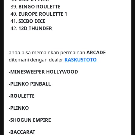
BINGO ROULETTE
EUROPE ROULETTE 1
SICBO DICE
12D THUNDER
anda bisa memainkan permainan
ARCADE
ditemani dengan dealer
KASKUSTOTO
-MINESWEEPER HOLLYWOOD
-PLINKO PINBALL
-ROULETTE
-PLINKO
-SHOGUN EMPIRE
-BACCARAT