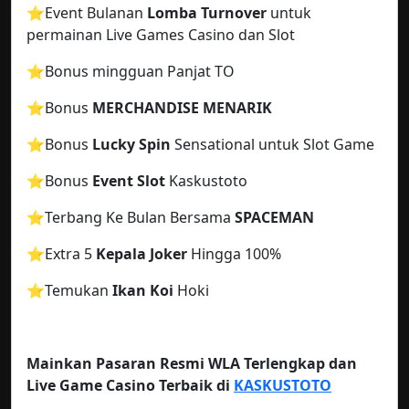
⭐️Event Bulanan
Lomba Turnover
untuk
permainan Live Games Casino dan Slot
⭐️Bonus mingguan Panjat TO
⭐️
Bonus
MERCHANDISE MENARIK
⭐️Bonus
Lucky Spin
Sensational untuk Slot Game
⭐️Bonus
Event Slot
Kaskustoto
⭐️Terbang Ke Bulan Bersama
SPACEMAN
⭐️Extra 5
Kepala Joker
Hingga 100%
⭐️Temukan
Ikan Koi
Hoki
Mainkan Pasaran Resmi WLA Terlengkap dan
Live Game Casino Terbaik di
KASKUSTOTO