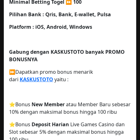
Minimal Betting Togel
⏩ 100
Pilihan Bank : Qris,
Bank, E-wallet, Pulsa
Platform :
iOS, Android, Windows
Gabung dengan KASKUSTOTO
banyak PROMO
BONUSNYA
⏩Dapatkan promo bonus menarik
dari
KASKUSTOTO
yaitu :
⭐️Bonus
New Member
atau Member Baru sebesar
10% dengan maksimal bonus hingga 100 ribu
⭐️Bonus
Deposit Harian
Live Games Casino dan
Slot sebesar 5% dengan maksimal bonus hingga
100 ribu