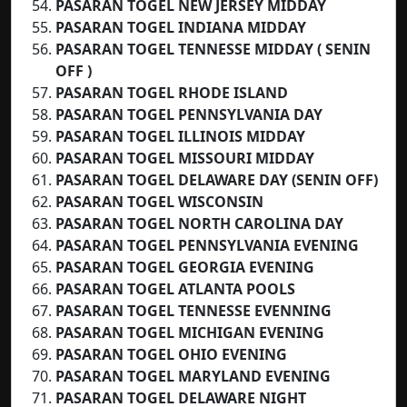
PASARAN TOGEL NEW JERSEY MIDDAY
PASARAN TOGEL INDIANA MIDDAY
PASARAN TOGEL TENNESSE MIDDAY ( SENIN
OFF )
PASARAN TOGEL RHODE ISLAND
PASARAN TOGEL PENNSYLVANIA DAY
PASARAN TOGEL ILLINOIS MIDDAY
PASARAN TOGEL MISSOURI MIDDAY
PASARAN TOGEL DELAWARE DAY (SENIN OFF)
PASARAN TOGEL WISCONSIN
PASARAN TOGEL NORTH CAROLINA DAY
PASARAN TOGEL PENNSYLVANIA EVENING
PASARAN TOGEL GEORGIA EVENING
PASARAN TOGEL ATLANTA POOLS
PASARAN TOGEL TENNESSE EVENNING
PASARAN TOGEL MICHIGAN EVENING
PASARAN TOGEL OHIO EVENING
PASARAN TOGEL MARYLAND EVENING
PASARAN TOGEL DELAWARE NIGHT