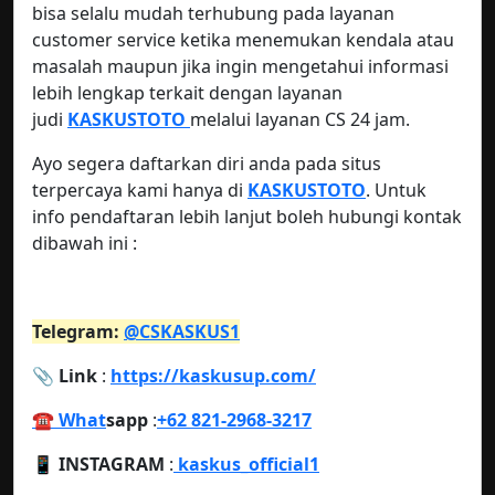
bisa selalu mudah terhubung pada layanan
customer service ketika menemukan kendala atau
masalah maupun jika ingin mengetahui informasi
lebih lengkap terkait dengan layanan
judi
KASKUSTOTO
melalui layanan CS 24 jam.
Ayo segera daftarkan diri anda pada situs
terpercaya kami hanya di
KASKUSTOTO
. Untuk
info pendaftaran lebih lanjut boleh hubungi kontak
dibawah ini :
Telegram:
@CSKASKUS1
📎 Link
:
https://kaskusup.com/
☎️ What
sapp
:
+62 821-2968-3217
📱 INSTAGRAM
:
kaskus_official1