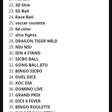
3D Shio
5D Ball
Race Ball
soccer roulette
6d color
shio fights
DRAGON TIGER WILD
NIU NIU
IDN 4 STAND
SICBO BALL
GONG BALL JITU
BINGO SICBO
DUEL DICE
XOC DIA
DOMINO LIVE
GRAND PRIX
DICE 6 FEVER
BINGO ROULETTE