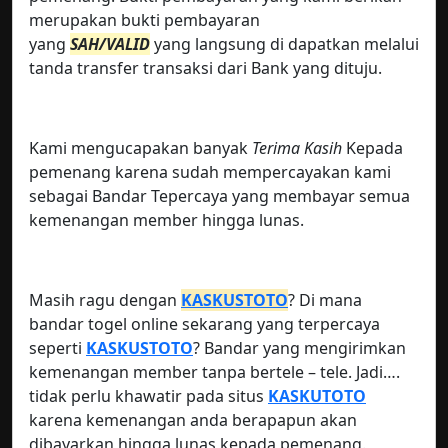
merupakan bukti pembayaran
yang
SAH/VALID
yang langsung di dapatkan melalui
tanda transfer transaksi dari Bank yang dituju.
Kami mengucapakan banyak
Terima Kasih
Kepada
pemenang karena sudah mempercayakan kami
sebagai Bandar Tepercaya yang membayar semua
kemenangan member hingga lunas.
Masih ragu dengan
KASKUSTOTO
? Di mana
bandar togel online sekarang yang terpercaya
seperti
KASKUSTOTO
? Bandar yang mengirimkan
kemenangan member tanpa bertele – tele. Jadi….
tidak perlu khawatir pada situs
KASKUTOTO
karena kemenangan anda berapapun akan
dibayarkan hingga lunas kepada pemenang.