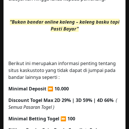
“Bukan bandar online kaleng – kaleng bosku tapi
Pasti Bayar”
Berikut ini merupakan informasi penting tentang
situs kaskustoto yang tidak dapat di jumpai pada
bandar lainnya seperti :
Minimal Deposit ⏩ 10.000
Discount Togel Max 2D 29% | 3D 59% | 4D 66%
(
Semua Pasaran Togel )
Minimal Betting Togel
⏩ 100