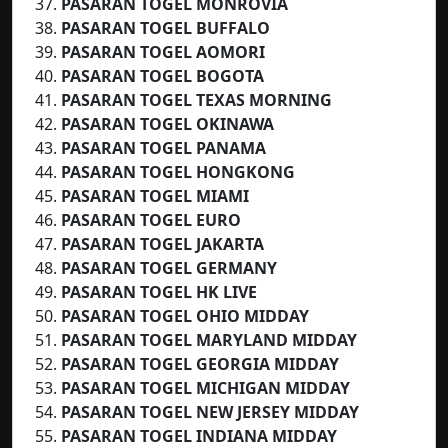
PASARAN TOGEL MONROVIA
PASARAN TOGEL BUFFALO
PASARAN TOGEL AOMORI
PASARAN TOGEL BOGOTA
PASARAN TOGEL TEXAS MORNING
PASARAN TOGEL OKINAWA
PASARAN TOGEL PANAMA
PASARAN TOGEL HONGKONG
PASARAN TOGEL MIAMI
PASARAN TOGEL EURO
PASARAN TOGEL
JAKARTA
PASARAN TOGEL GERMANY
PASARAN TOGEL HK LIVE
PASARAN TOGEL OHIO MIDDAY
PASARAN TOGEL MARYLAND MIDDAY
PASARAN TOGEL GEORGIA MIDDAY
PASARAN TOGEL MICHIGAN MIDDAY
PASARAN TOGEL NEW JERSEY MIDDAY
PASARAN TOGEL INDIANA MIDDAY