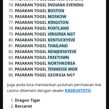
PASARAN TOGEL INDIANA EVENING
PASARAN TOGEL
BOSTON
PASARAN TOGEL
MOSKOW
PASARAN TOGEL
KINGSTON
PASARAN TOGEL
PORTLAND
PASARAN TOGEL
VIRGINIA NGT
PASARAN TOGEL
KENTUCKYEVE
PASARAN TOGEL
THAILAND
PASARAN TOGEL
NEWJERSEYEVE
PASARAN TOGEL
FREETOWN
PASARAN TOGEL
NORTHKOREA
PASARAN TOGEL
TENNESSE MOR
PASARAN TOGEL GEORGIA NGT
Juga anda bisa memainkan puluhan permainan live
casino ditemani dengan dealer
KASKUSTOTO
Dragon Tiger
Baccarat