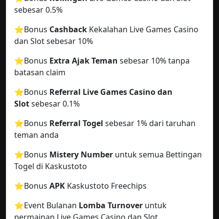
sebesar 0.5%
⭐️Bonus
Cashback
Kekalahan Live Games Casino
dan Slot sebesar 10%
⭐️Bonus
Extra Ajak Teman
sebesar 10% tanpa
batasan claim
⭐️Bonus
Referral Live Games Casino dan
Slot
sebesar 0.1%
⭐️Bonus
Referral Togel
sebesar 1% dari taruhan
teman anda
⭐️Bonus
Mistery Number
untuk semua Bettingan
Togel di Kaskustoto
⭐️Bonus
APK
Kaskustoto Freechips
⭐️Event Bulanan
Lomba Turnover
untuk
permainan Live Games Casino dan Slot