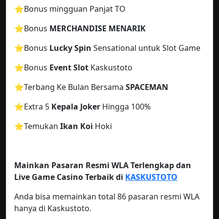
⭐️Bonus mingguan Panjat TO
⭐️
Bonus
MERCHANDISE MENARIK
⭐️Bonus
Lucky Spin
Sensational untuk Slot Game
⭐️Bonus
Event Slot
Kaskustoto
⭐️Terbang Ke Bulan Bersama
SPACEMAN
⭐️Extra 5
Kepala Joker
Hingga 100%
⭐️Temukan
Ikan Koi
Hoki
Mainkan Pasaran Resmi WLA Terlengkap dan
Live Game Casino Terbaik di
KASKUSTOTO
Anda bisa memainkan total 86 pasaran resmi WLA
hanya di Kaskustoto.