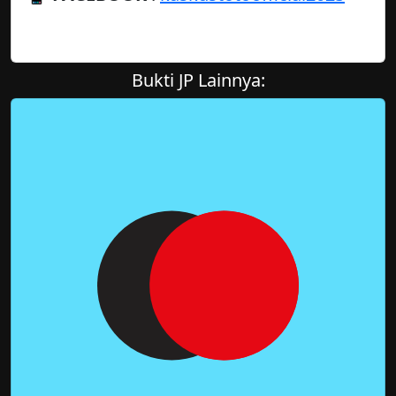
Bukti JP Lainnya: