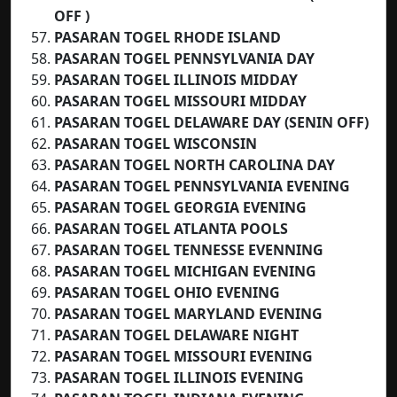
OFF )
PASARAN TOGEL RHODE ISLAND
PASARAN TOGEL PENNSYLVANIA DAY
PASARAN TOGEL ILLINOIS MIDDAY
PASARAN TOGEL MISSOURI MIDDAY
PASARAN TOGEL DELAWARE DAY (SENIN OFF)
PASARAN TOGEL WISCONSIN
PASARAN TOGEL NORTH CAROLINA DAY
PASARAN TOGEL PENNSYLVANIA EVENING
PASARAN TOGEL GEORGIA EVENING
PASARAN TOGEL ATLANTA POOLS
PASARAN TOGEL TENNESSE EVENNING
PASARAN TOGEL MICHIGAN EVENING
PASARAN TOGEL OHIO EVENING
PASARAN TOGEL MARYLAND EVENING
PASARAN TOGEL DELAWARE NIGHT
PASARAN TOGEL MISSOURI EVENING
PASARAN TOGEL ILLINOIS EVENING