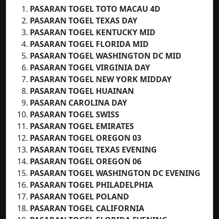
PASARAN TOGEL TOTO MACAU
4D
PASARAN TOGEL TEXAS DAY
PASARAN TOGEL KENTUCKY MID
PASARAN TOGEL
FLORIDA MID
PASARAN TOGEL WASHINGTON DC MID
PASARAN TOGEL VIRGINIA DAY
PASARAN TOGEL NEW YORK MIDDAY
PASARAN TOGEL HUAINAN
PASARAN CAROLINA DAY
PASARAN TOGEL SWISS
PASARAN TOGEL EMIRATES
PASARAN TOGEL OREGON 03
PASARAN TOGEL TEXAS EVENING
PASARAN TOGEL OREGON 06
PASARAN TOGEL WASHINGTON DC EVENING
PASARAN TOGEL PHILADELPHIA
PASARAN TOGEL POLAND
PASARAN TOGEL CALIFORNIA