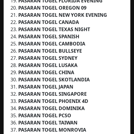
PASARAN TOGEL FLORIDA EVENING
PASARAN TOGEL OREGON 09
PASARAN TOGEL NEW YORK EVENING
PASARAN TOGEL CANADA
PASARAN TOGEL
TEXAS NIGHT
PASARAN TOGEL
SPANISH
PASARAN TOGEL CAMBODIA
PASARAN TOGEL BULLSEYE
PASARAN TOGEL SYDNEY
PASARAN TOGEL LUSAKA
PASARAN TOGEL CHINA
PASARAN TOGEL SKOTLANDIA
PASARAN TOGEL JAPAN
PASARAN TOGEL SINGAPORE
PASARAN TOGEL PHOENIX 4D
PASARAN TOGEL DOMINIKA
PASARAN TOGEL PCSO
PASARAN TOGEL TAIWAN
PASARAN TOGEL MONROVIA