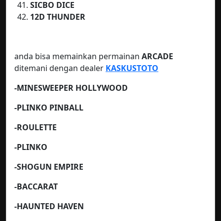
SICBO DICE
12D THUNDER
anda bisa memainkan permainan
ARCADE
ditemani dengan dealer
KASKUSTOTO
-MINESWEEPER HOLLYWOOD
-PLINKO PINBALL
-ROULETTE
-PLINKO
-SHOGUN EMPIRE
-BACCARAT
-HAUNTED HAVEN