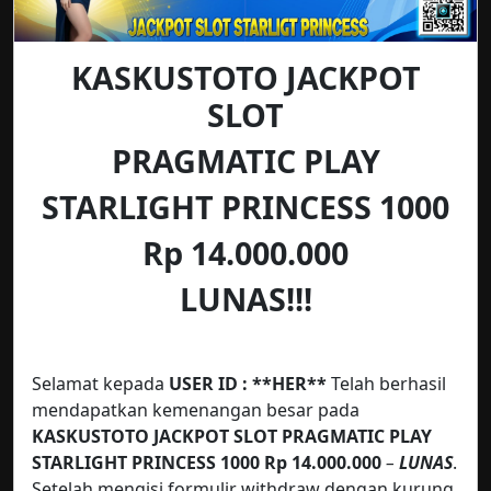
KASKUSTOTO JACKPOT
SLOT
PRAGMATIC PLAY
STARLIGHT PRINCESS 1000
Rp 14.000.000
LUNAS!!!
Selamat kepada
USER ID : **HER**
Telah berhasil
mendapatkan kemenangan besar pada
KASKUSTOTO JACKPOT SLOT PRAGMATIC PLAY
STARLIGHT PRINCESS 1000 Rp 14.000.000
–
LUNAS
.
Setelah mengisi formulir withdraw dengan kurung