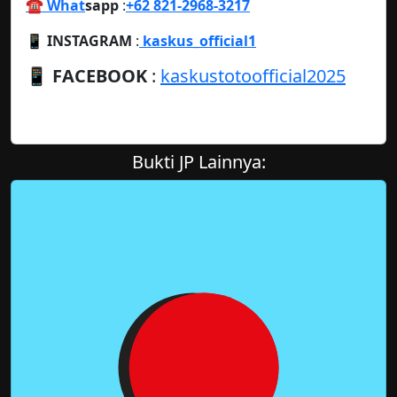
☎️ What
sapp
:
+62 821-2968-3217
📱 INSTAGRAM
:
kaskus_official1
📱
FACEBOOK
:
kaskustotoofficial2025
Bukti JP Lainnya: