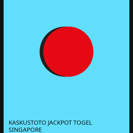
KASKUSTOTO JACKPOT TOGEL
SINGAPORE