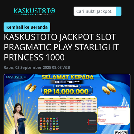
Kembali ke Beranda
KASKUSTOTO JACKPOT SLOT
PRAGMATIC PLAY STARLIGHT
PRINCESS 1000
Rabu, 03 September 2025 08:08 WIB