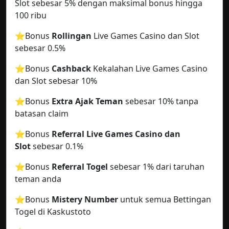
Slot sebesar 5% dengan maksimal bonus hingga
100 ribu
⭐️Bonus
Rollingan
Live Games Casino dan Slot
sebesar 0.5%
⭐️Bonus
Cashback
Kekalahan Live Games Casino
dan Slot sebesar 10%
⭐️Bonus
Extra Ajak Teman
sebesar 10% tanpa
batasan claim
⭐️Bonus
Referral Live Games Casino dan
Slot
sebesar 0.1%
⭐️Bonus
Referral Togel
sebesar 1% dari taruhan
teman anda
⭐️Bonus
Mistery Number
untuk semua Bettingan
Togel di Kaskustoto