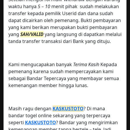
waktu hanya
5 – 10
menit pihak
sudah melakukan
transfer kepada pemilik Userid dan dana sudah
dapat dicairkan oleh pemenang. Bukti pembayaran
yang kami berikan merupakan bukti pembayaran
yang
SAH/VALID
yang langsung di dapatkan melalui
tanda transfer transaksi dari Bank yang dituju.
Kami mengucapakan banyak
Terima Kasih
Kepada
pemenang karena sudah mempercayakan kami
sebagai Bandar Tepercaya yang membayar semua
kemenangan member hingga lunas.
Masih ragu dengan
KASKUSTOTO
? Di mana
bandar togel online sekarang yang terpercaya
seperti
KASKUSTOTO
? Bandar yang mengirimkan
kemenangan member tanpa bertele – tele. Jadi….