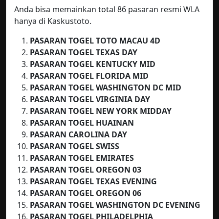
Anda bisa memainkan total 86 pasaran resmi WLA
hanya di Kaskustoto.
PASARAN TOGEL TOTO MACAU
4D
PASARAN TOGEL TEXAS DAY
PASARAN TOGEL KENTUCKY MID
PASARAN TOGEL
FLORIDA MID
PASARAN TOGEL WASHINGTON DC MID
PASARAN TOGEL VIRGINIA DAY
PASARAN TOGEL NEW YORK MIDDAY
PASARAN TOGEL HUAINAN
PASARAN CAROLINA DAY
PASARAN TOGEL SWISS
PASARAN TOGEL EMIRATES
PASARAN TOGEL OREGON 03
PASARAN TOGEL TEXAS EVENING
PASARAN TOGEL OREGON 06
PASARAN TOGEL WASHINGTON DC EVENING
PASARAN TOGEL PHILADELPHIA