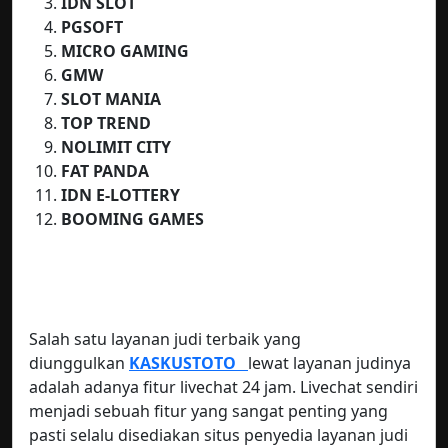
IDN SLOT
PGSOFT
MICRO GAMING
GMW
SLOT MANIA
TOP TREND
NOLIMIT CITY
FAT PANDA
IDN E-LOTTERY
BOOMING GAMES
Salah satu layanan judi terbaik yang
diunggulkan
KASKUSTOTO
lewat layanan judinya
adalah adanya fitur livechat 24 jam. Livechat sendiri
menjadi sebuah fitur yang sangat penting yang
pasti selalu disediakan situs penyedia layanan judi