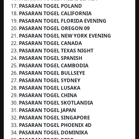
PASARAN TOGEL POLAND
PASARAN TOGEL CALIFORNIA
PASARAN TOGEL FLORIDA EVENING
PASARAN TOGEL OREGON 09
PASARAN TOGEL NEW YORK EVENING
PASARAN TOGEL CANADA
PASARAN TOGEL
TEXAS NIGHT
PASARAN TOGEL
SPANISH
PASARAN TOGEL CAMBODIA
PASARAN TOGEL BULLSEYE
PASARAN TOGEL SYDNEY
PASARAN TOGEL LUSAKA
PASARAN TOGEL CHINA
PASARAN TOGEL SKOTLANDIA
PASARAN TOGEL JAPAN
PASARAN TOGEL SINGAPORE
PASARAN TOGEL PHOENIX 4D
PASARAN TOGEL DOMINIKA