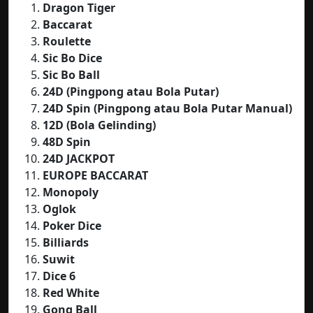
Dragon Tiger
Baccarat
Roulette
Sic Bo Dice
Sic Bo Ball
24D (Pingpong atau Bola Putar)
24D Spin (Pingpong atau Bola Putar Manual)
12D (Bola Gelinding)
48D Spin
24D JACKPOT
EUROPE BACCARAT
Monopoly
Oglok
Poker Dice
Billiards
Suwit
Dice 6
Red White
Gong Ball