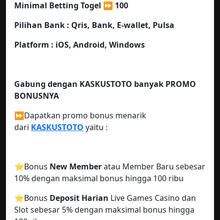
Minimal Betting Togel
⏩ 100
Pilihan Bank : Qris,
Bank, E-wallet, Pulsa
Platform :
iOS, Android, Windows
Gabung dengan KASKUSTOTO
banyak PROMO
BONUSNYA
⏩Dapatkan promo bonus menarik
dari
KASKUSTOTO
yaitu :
⭐️Bonus
New Member
atau Member Baru sebesar
10% dengan maksimal bonus hingga 100 ribu
⭐️Bonus
Deposit Harian
Live Games Casino dan
Slot sebesar 5% dengan maksimal bonus hingga