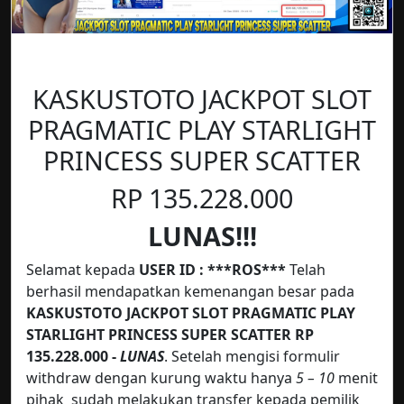
KASKUSTOTO JACKPOT SLOT
PRAGMATIC PLAY STARLIGHT
PRINCESS SUPER SCATTER
RP 135.228.000
LUNAS!!!
Selamat kepada
USER ID : ***ROS***
Telah
berhasil mendapatkan kemenangan besar pada
KASKUSTOTO JACKPOT SLOT PRAGMATIC PLAY
STARLIGHT PRINCESS SUPER SCATTER RP
135.228.000 -
LUNAS
. Setelah mengisi formulir
withdraw dengan kurung waktu hanya
5 – 10
menit
pihak
sudah melakukan transfer kepada pemilik