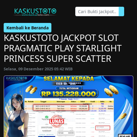
Kembali ke Beranda
KASKUSTOTO JACKPOT SLOT
PRAGMATIC PLAY STARLIGHT
PRINCESS SUPER SCATTER
Selasa, 09 Desember 2025 05:42 WIB