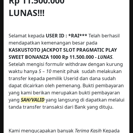
Rp 11.500.000
LUNAS!!!
Selamat kepada
USER ID : *RAI***
Telah berhasil
mendapatkan kemenangan besar pada
KASKUSTOTO JACKPOT SLOT PRAGMATIC PLAY
SWEET BONANZA 1000 Rp 11.500.000 -
LUNAS
.
Setelah mengisi formulir withdraw dengan kurung
waktu hanya
5 – 10
menit pihak
sudah melakukan
transfer kepada pemilik Userid dan dana sudah
dapat dicairkan oleh pemenang. Bukti pembayaran
yang kami berikan merupakan bukti pembayaran
yang
SAH/VALID
yang langsung di dapatkan melalui
tanda transfer transaksi dari Bank yang dituju.
Kami mengucapakan banyak
Terima Kasih
Kepada