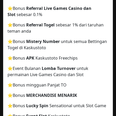
⭐️Bonus
Referral Live Games Casino dan
Slot
sebesar 0.1%
⭐️Bonus
Referral Togel
sebesar 1% dari taruhan
teman anda
⭐️Bonus
Mistery Number
untuk semua Bettingan
Togel di Kaskustoto
⭐️Bonus
APK
Kaskustoto Freechips
⭐️Event Bulanan
Lomba Turnover
untuk
permainan Live Games Casino dan Slot
⭐️Bonus mingguan Panjat TO
⭐️
Bonus
MERCHANDISE MENARIK
⭐️Bonus
Lucky Spin
Sensational untuk Slot Game