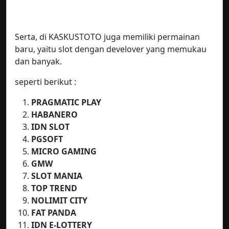
Serta, di KASKUSTOTO juga memiliki permainan
baru, yaitu slot dengan develover yang memukau
dan banyak.
seperti berikut :
PRAGMATIC PLAY
HABANERO
IDN SLOT
PGSOFT
MICRO GAMING
GMW
SLOT MANIA
TOP TREND
NOLIMIT CITY
FAT PANDA
IDN E-LOTTERY