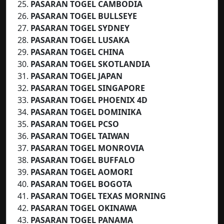
PASARAN TOGEL CAMBODIA
PASARAN TOGEL BULLSEYE
PASARAN TOGEL SYDNEY
PASARAN TOGEL LUSAKA
PASARAN TOGEL CHINA
PASARAN TOGEL SKOTLANDIA
PASARAN TOGEL JAPAN
PASARAN TOGEL SINGAPORE
PASARAN TOGEL PHOENIX 4D
PASARAN TOGEL DOMINIKA
PASARAN TOGEL PCSO
PASARAN TOGEL TAIWAN
PASARAN TOGEL MONROVIA
PASARAN TOGEL BUFFALO
PASARAN TOGEL AOMORI
PASARAN TOGEL BOGOTA
PASARAN TOGEL TEXAS MORNING
PASARAN TOGEL OKINAWA
PASARAN TOGEL PANAMA