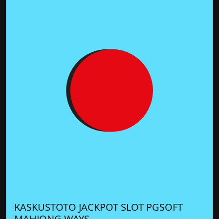
KASKUSTOTO JACKPOT SLOT PGSOFT
MAHJONG WAYS