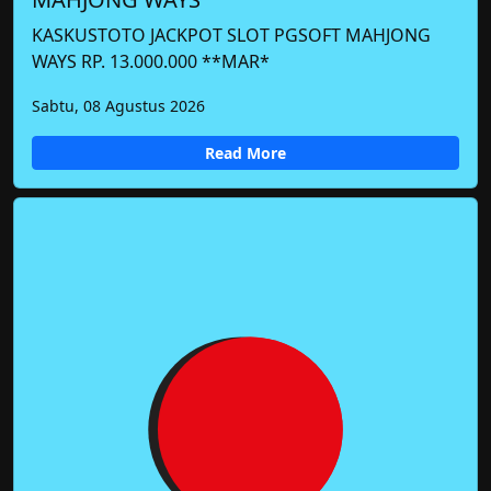
KASKUSTOTO JACKPOT SLOT PGSOFT MAHJONG
WAYS RP. 13.000.000 **MAR*
Sabtu, 08 Agustus 2026
Read More