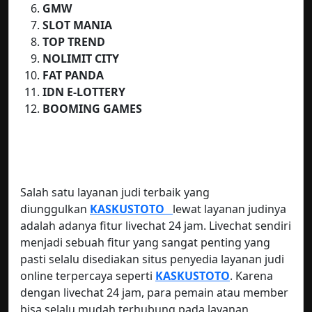
GMW
SLOT MANIA
TOP TREND
NOLIMIT CITY
FAT PANDA
IDN E-LOTTERY
BOOMING GAMES
Salah satu layanan judi terbaik yang
diunggulkan
KASKUSTOTO
lewat layanan judinya
adalah adanya fitur livechat 24 jam. Livechat sendiri
menjadi sebuah fitur yang sangat penting yang
pasti selalu disediakan situs penyedia layanan judi
online terpercaya seperti
KASKUSTOTO
. Karena
dengan livechat 24 jam, para pemain atau member
bisa selalu mudah terhubung pada layanan