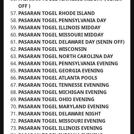
OFF )
PASARAN TOGEL RHODE ISLAND
PASARAN TOGEL PENNSYLVANIA DAY
PASARAN TOGEL ILLINOIS MIDDAY
PASARAN TOGEL MISSOURI MIDDAY
PASARAN TOGEL DELAWARE DAY (SENIN OFF)
PASARAN TOGEL WISCONSIN
PASARAN TOGEL NORTH CAROLINA DAY
PASARAN TOGEL PENNSYLVANIA EVENING
PASARAN TOGEL GEORGIA EVENING
PASARAN TOGEL ATLANTA POOLS
PASARAN TOGEL TENNESSE EVENNING
PASARAN TOGEL MICHIGAN EVENING
PASARAN TOGEL OHIO EVENING
PASARAN TOGEL MARYLAND EVENING
PASARAN TOGEL DELAWARE NIGHT
PASARAN TOGEL MISSOURI EVENING
PASARAN TOGEL ILLINOIS EVENING