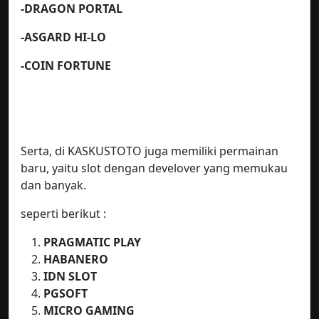
-DRAGON PORTAL
-ASGARD HI-LO
-COIN FORTUNE
Serta, di KASKUSTOTO juga memiliki permainan
baru, yaitu slot dengan develover yang memukau
dan banyak.
seperti berikut :
PRAGMATIC PLAY
HABANERO
IDN SLOT
PGSOFT
MICRO GAMING