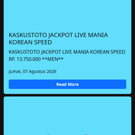
KASKUSTOTO JACKPOT LIVE MANIA
KOREAN SPEED
KASKUSTOTO JACKPOT LIVE MANIA KOREAN SPEED
RP. 13.750.000 **MEN**
Jumat, 07 Agustus 2026
Read More