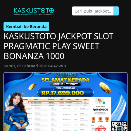
Kembali ke Beranda
KASKUSTOTO JACKPOT SLOT
PRAGMATIC PLAY SWEET
BONANZA 1000
Kamis, 05 Februari 2026 04:42 WIB