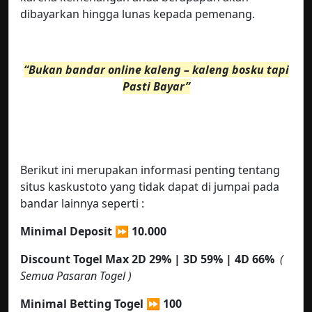
dibayarkan hingga lunas kepada pemenang.
“Bukan bandar online kaleng – kaleng bosku tapi
Pasti Bayar”
Berikut ini merupakan informasi penting tentang
situs kaskustoto yang tidak dapat di jumpai pada
bandar lainnya seperti :
Minimal Deposit ⏩ 10.000
Discount Togel Max 2D 29% | 3D 59% | 4D 66%
(
Semua Pasaran Togel )
Minimal Betting Togel
⏩ 100