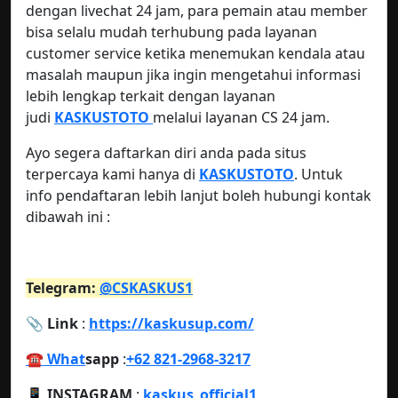
dengan livechat 24 jam, para pemain atau member
bisa selalu mudah terhubung pada layanan
customer service ketika menemukan kendala atau
masalah maupun jika ingin mengetahui informasi
lebih lengkap terkait dengan layanan
judi
KASKUSTOTO
melalui layanan CS 24 jam.
Ayo segera daftarkan diri anda pada situs
terpercaya kami hanya di
KASKUSTOTO
. Untuk
info pendaftaran lebih lanjut boleh hubungi kontak
dibawah ini :
Telegram:
@CSKASKUS1
📎 Link
:
https://kaskusup.com/
☎️ What
sapp
:
+62 821-2968-3217
📱 INSTAGRAM
:
kaskus_official1