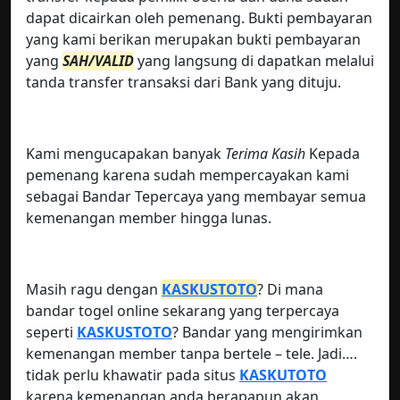
dapat dicairkan oleh pemenang. Bukti pembayaran
yang kami berikan merupakan bukti pembayaran
yang
SAH/VALID
yang langsung di dapatkan melalui
tanda transfer transaksi dari Bank yang dituju.
Kami mengucapakan banyak
Terima Kasih
Kepada
pemenang karena sudah mempercayakan kami
sebagai Bandar Tepercaya yang membayar semua
kemenangan member hingga lunas.
Masih ragu dengan
KASKUSTOTO
? Di mana
bandar togel online sekarang yang terpercaya
seperti
KASKUSTOTO
? Bandar yang mengirimkan
kemenangan member tanpa bertele – tele. Jadi….
tidak perlu khawatir pada situs
KASKUTOTO
karena kemenangan anda berapapun akan