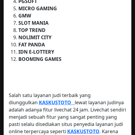
PGSOFT
MICRO GAMING
GMW
SLOT MANIA
TOP TREND
NOLIMIT CITY
FAT PANDA
IDN E-LOTTERY
BOOMING GAMES
Salah satu layanan judi terbaik yang
diunggulkan
KASKUSTOTO
lewat layanan judinya
adalah adanya fitur livechat 24 jam. Livechat sendiri
menjadi sebuah fitur yang sangat penting yang
pasti selalu disediakan situs penyedia layanan judi
online terpercaya seperti
KASKUSTOTO
. Karena