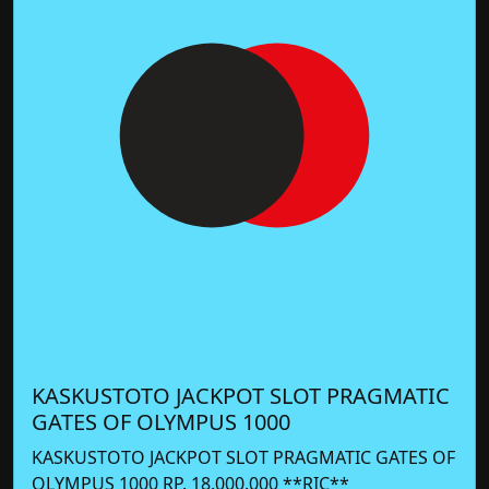
KASKUSTOTO JACKPOT SLOT PRAGMATIC
GATES OF OLYMPUS 1000
KASKUSTOTO JACKPOT SLOT PRAGMATIC GATES OF
OLYMPUS 1000 RP. 18.000.000 **RIC**