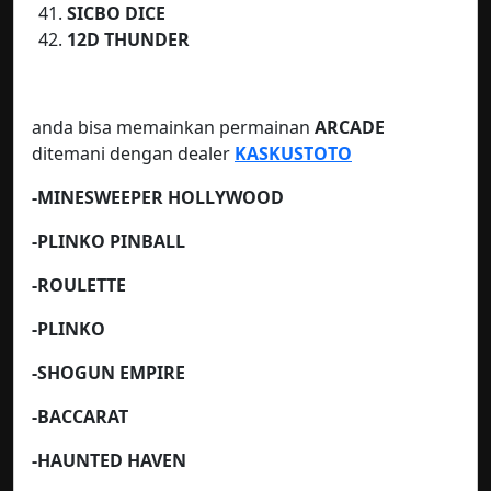
SICBO DICE
12D THUNDER
anda bisa memainkan permainan
ARCADE
ditemani dengan dealer
KASKUSTOTO
-MINESWEEPER HOLLYWOOD
-PLINKO PINBALL
-ROULETTE
-PLINKO
-SHOGUN EMPIRE
-BACCARAT
-HAUNTED HAVEN