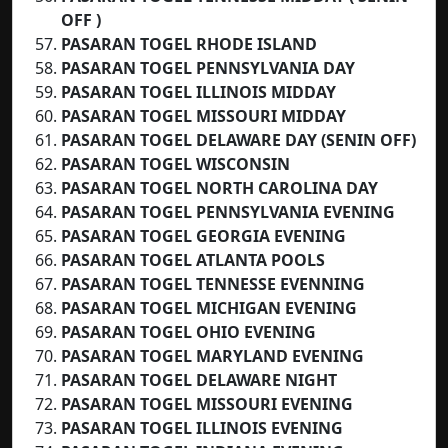
OFF )
PASARAN TOGEL RHODE ISLAND
PASARAN TOGEL PENNSYLVANIA DAY
PASARAN TOGEL ILLINOIS MIDDAY
PASARAN TOGEL MISSOURI MIDDAY
PASARAN TOGEL DELAWARE DAY (SENIN OFF)
PASARAN TOGEL WISCONSIN
PASARAN TOGEL NORTH CAROLINA DAY
PASARAN TOGEL PENNSYLVANIA EVENING
PASARAN TOGEL GEORGIA EVENING
PASARAN TOGEL ATLANTA POOLS
PASARAN TOGEL TENNESSE EVENNING
PASARAN TOGEL MICHIGAN EVENING
PASARAN TOGEL OHIO EVENING
PASARAN TOGEL MARYLAND EVENING
PASARAN TOGEL DELAWARE NIGHT
PASARAN TOGEL MISSOURI EVENING
PASARAN TOGEL ILLINOIS EVENING