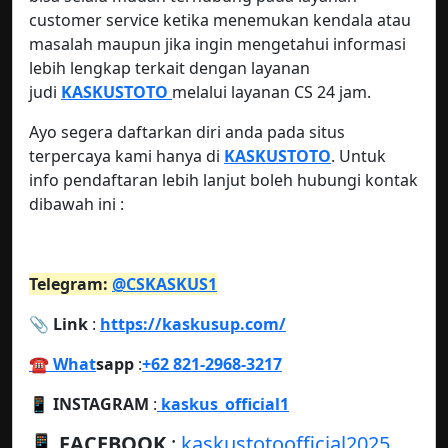
customer service ketika menemukan kendala atau
masalah maupun jika ingin mengetahui informasi
lebih lengkap terkait dengan layanan
judi
KASKUSTOTO
melalui layanan CS 24 jam.
Ayo segera daftarkan diri anda pada situs
terpercaya kami hanya di
KASKUSTOTO
. Untuk
info pendaftaran lebih lanjut boleh hubungi kontak
dibawah ini :
Telegram:
@CSKASKUS1
📎 Link
:
https://kaskusup.com/
☎️ What
sapp
:
+62 821-2968-3217
📱 INSTAGRAM
:
kaskus_official1
📱
FACEBOOK
:
kaskustotoofficial2025