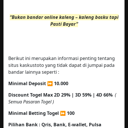
“Bukan bandar online kaleng – kaleng bosku tapi
Pasti Bayar”
Berikut ini merupakan informasi penting tentang
situs kaskustoto yang tidak dapat di jumpai pada
bandar lainnya seperti :
Minimal Deposit ⏩ 10.000
Discount Togel Max 2D 29% | 3D 59% | 4D 66%
(
Semua Pasaran Togel )
Minimal Betting Togel
⏩ 100
Pilihan Bank : Qris,
Bank, E-wallet, Pulsa