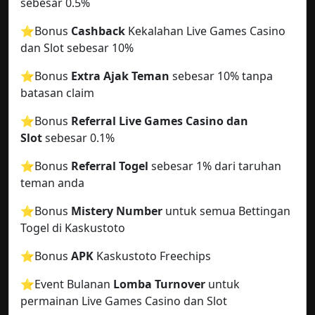
sebesar 0.5%
⭐️Bonus
Cashback
Kekalahan Live Games Casino
dan Slot sebesar 10%
⭐️Bonus
Extra Ajak Teman
sebesar 10% tanpa
batasan claim
⭐️Bonus
Referral Live Games Casino dan
Slot
sebesar 0.1%
⭐️Bonus
Referral Togel
sebesar 1% dari taruhan
teman anda
⭐️Bonus
Mistery Number
untuk semua Bettingan
Togel di Kaskustoto
⭐️Bonus
APK
Kaskustoto Freechips
⭐️Event Bulanan
Lomba Turnover
untuk
permainan Live Games Casino dan Slot