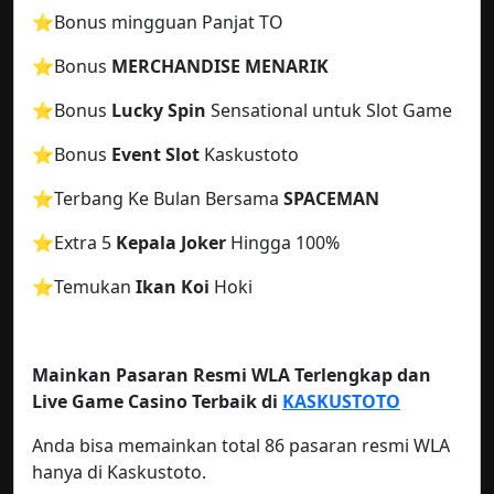
⭐️Bonus mingguan Panjat TO
⭐️
Bonus
MERCHANDISE MENARIK
⭐️Bonus
Lucky Spin
Sensational untuk Slot Game
⭐️Bonus
Event Slot
Kaskustoto
⭐️Terbang Ke Bulan Bersama
SPACEMAN
⭐️Extra 5
Kepala Joker
Hingga 100%
⭐️Temukan
Ikan Koi
Hoki
Mainkan Pasaran Resmi WLA Terlengkap dan
Live Game Casino Terbaik di
KASKUSTOTO
Anda bisa memainkan total 86 pasaran resmi WLA
hanya di Kaskustoto.