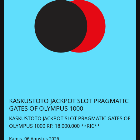
KASKUSTOTO JACKPOT SLOT PRAGMATIC
GATES OF OLYMPUS 1000
KASKUSTOTO JACKPOT SLOT PRAGMATIC GATES OF
OLYMPUS 1000 RP. 18.000.000 **RIC**
Kamis, 06 Agustus 2026