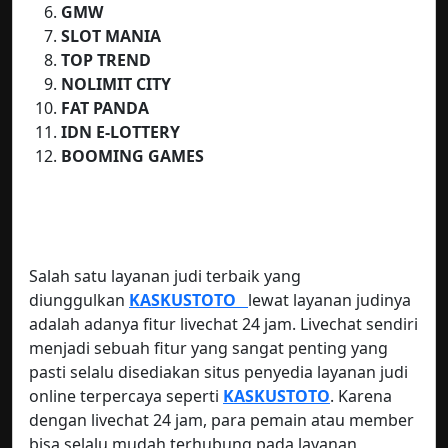
GMW
SLOT MANIA
TOP TREND
NOLIMIT CITY
FAT PANDA
IDN E-LOTTERY
BOOMING GAMES
Salah satu layanan judi terbaik yang
diunggulkan
KASKUSTOTO
lewat layanan judinya
adalah adanya fitur livechat 24 jam. Livechat sendiri
menjadi sebuah fitur yang sangat penting yang
pasti selalu disediakan situs penyedia layanan judi
online terpercaya seperti
KASKUSTOTO
. Karena
dengan livechat 24 jam, para pemain atau member
bisa selalu mudah terhubung pada layanan