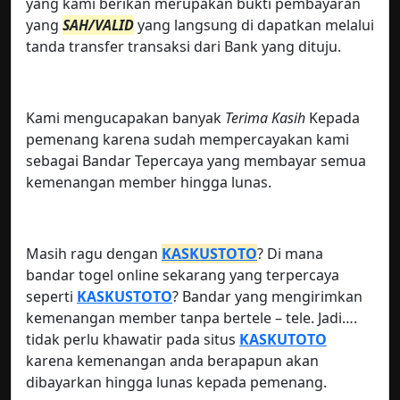
yang kami berikan merupakan bukti pembayaran
yang
SAH/VALID
yang langsung di dapatkan melalui
tanda transfer transaksi dari Bank yang dituju.
Kami mengucapakan banyak
Terima Kasih
Kepada
pemenang karena sudah mempercayakan kami
sebagai Bandar Tepercaya yang membayar semua
kemenangan member hingga lunas.
Masih ragu dengan
KASKUSTOTO
? Di mana
bandar togel online sekarang yang terpercaya
seperti
KASKUSTOTO
? Bandar yang mengirimkan
kemenangan member tanpa bertele – tele. Jadi….
tidak perlu khawatir pada situs
KASKUTOTO
karena kemenangan anda berapapun akan
dibayarkan hingga lunas kepada pemenang.