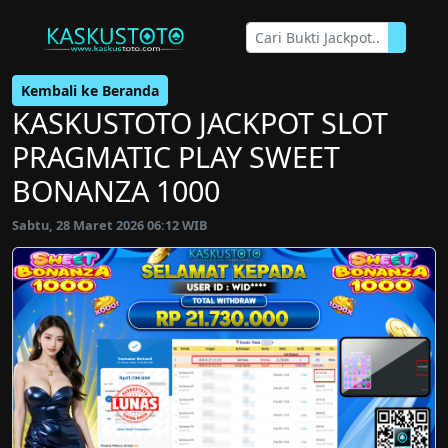
Kembali ke Beranda
KASKUSTOTO JACKPOT SLOT
PRAGMATIC PLAY SWEET
BONANZA 1000
Sabtu, 28 Maret 2026 06:12 WIB