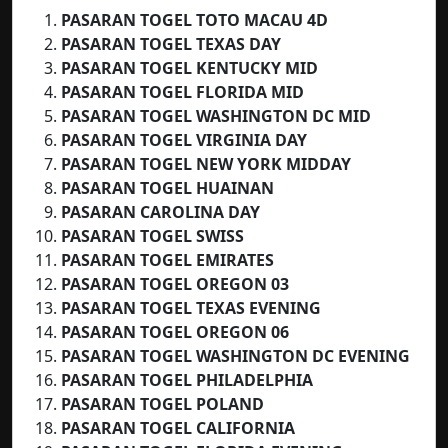
PASARAN TOGEL TOTO MACAU
4D
PASARAN TOGEL TEXAS DAY
PASARAN TOGEL KENTUCKY MID
PASARAN TOGEL
FLORIDA MID
PASARAN TOGEL WASHINGTON DC MID
PASARAN TOGEL VIRGINIA DAY
PASARAN TOGEL NEW YORK MIDDAY
PASARAN TOGEL HUAINAN
PASARAN CAROLINA DAY
PASARAN TOGEL SWISS
PASARAN TOGEL EMIRATES
PASARAN TOGEL OREGON 03
PASARAN TOGEL TEXAS EVENING
PASARAN TOGEL OREGON 06
PASARAN TOGEL WASHINGTON DC EVENING
PASARAN TOGEL PHILADELPHIA
PASARAN TOGEL POLAND
PASARAN TOGEL CALIFORNIA