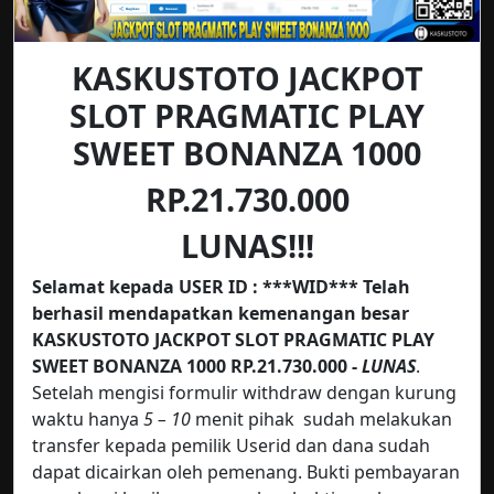
KASKUSTOTO JACKPOT
SLOT PRAGMATIC PLAY
SWEET BONANZA 1000
RP.21.730.000
LUNAS!!!
Selamat kepada USER ID : ***WID*** Telah
berhasil mendapatkan kemenangan besar
KASKUSTOTO JACKPOT SLOT PRAGMATIC PLAY
SWEET BONANZA 1000 RP.21.730.000 -
LUNAS
.
Setelah mengisi formulir withdraw dengan kurung
waktu hanya
5 – 10
menit pihak
sudah melakukan
transfer kepada pemilik Userid dan dana sudah
dapat dicairkan oleh pemenang. Bukti pembayaran