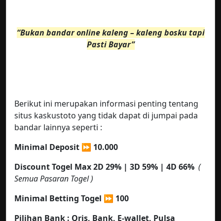
“Bukan bandar online kaleng – kaleng bosku tapi
Pasti Bayar”
Berikut ini merupakan informasi penting tentang
situs kaskustoto yang tidak dapat di jumpai pada
bandar lainnya seperti :
Minimal Deposit ⏩ 10.000
Discount Togel Max 2D 29% | 3D 59% | 4D 66%
(
Semua Pasaran Togel )
Minimal Betting Togel
⏩ 100
Pilihan Bank : Qris,
Bank, E-wallet, Pulsa