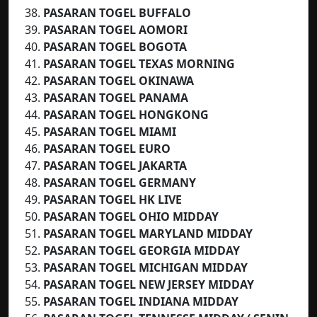
PASARAN TOGEL BUFFALO
PASARAN TOGEL AOMORI
PASARAN TOGEL BOGOTA
PASARAN TOGEL TEXAS MORNING
PASARAN TOGEL OKINAWA
PASARAN TOGEL PANAMA
PASARAN TOGEL HONGKONG
PASARAN TOGEL MIAMI
PASARAN TOGEL EURO
PASARAN TOGEL
JAKARTA
PASARAN TOGEL GERMANY
PASARAN TOGEL HK LIVE
PASARAN TOGEL OHIO MIDDAY
PASARAN TOGEL MARYLAND MIDDAY
PASARAN TOGEL GEORGIA MIDDAY
PASARAN TOGEL MICHIGAN MIDDAY
PASARAN TOGEL NEW JERSEY MIDDAY
PASARAN TOGEL INDIANA MIDDAY