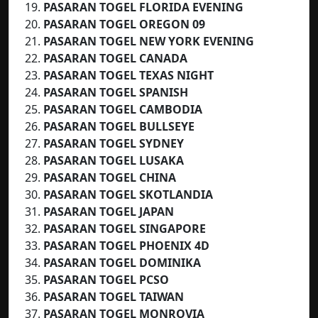
PASARAN TOGEL FLORIDA EVENING
PASARAN TOGEL OREGON 09
PASARAN TOGEL NEW YORK EVENING
PASARAN TOGEL CANADA
PASARAN TOGEL
TEXAS NIGHT
PASARAN TOGEL
SPANISH
PASARAN TOGEL CAMBODIA
PASARAN TOGEL BULLSEYE
PASARAN TOGEL SYDNEY
PASARAN TOGEL LUSAKA
PASARAN TOGEL CHINA
PASARAN TOGEL SKOTLANDIA
PASARAN TOGEL JAPAN
PASARAN TOGEL SINGAPORE
PASARAN TOGEL PHOENIX 4D
PASARAN TOGEL DOMINIKA
PASARAN TOGEL PCSO
PASARAN TOGEL TAIWAN
PASARAN TOGEL MONROVIA