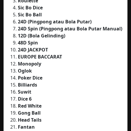
Roulette
Sic Bo Dice
Sic Bo Ball
24D (Pingpong atau Bola Putar)
24D Spin (Pingpong atau Bola Putar Manual)
12D (Bola Gelinding)
48D Spin
24D JACKPOT
EUROPE BACCARAT
Monopoly
Oglok
Poker Dice
Billiards
Suwit
Dice 6
Red White
Gong Ball
Head Tails
Fantan