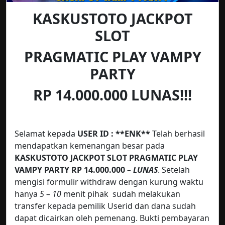
KASKUSTOTO JACKPOT
SLOT
PRAGMATIC PLAY VAMPY
PARTY
RP 14.000.000
LUNAS!!!
Selamat kepada
USER ID : **ENK**
Telah berhasil
mendapatkan kemenangan besar pada
KASKUSTOTO JACKPOT SLOT PRAGMATIC PLAY
VAMPY PARTY RP 14.000.000
–
LUNAS
. Setelah
mengisi formulir withdraw dengan kurung waktu
hanya
5 – 10
menit pihak
sudah melakukan
transfer kepada pemilik Userid dan dana sudah
dapat dicairkan oleh pemenang. Bukti pembayaran