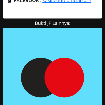
📱
FACEBOOK
:
kaskustotoofficial2025
Bukti JP Lainnya: