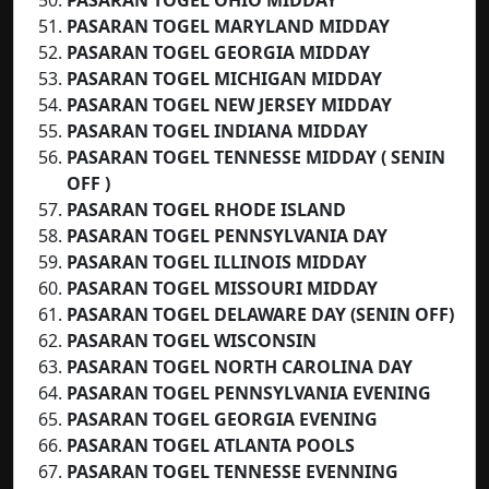
PASARAN TOGEL MARYLAND MIDDAY
PASARAN TOGEL GEORGIA MIDDAY
PASARAN TOGEL MICHIGAN MIDDAY
PASARAN TOGEL NEW JERSEY MIDDAY
PASARAN TOGEL INDIANA MIDDAY
PASARAN TOGEL TENNESSE MIDDAY ( SENIN
OFF )
PASARAN TOGEL RHODE ISLAND
PASARAN TOGEL PENNSYLVANIA DAY
PASARAN TOGEL ILLINOIS MIDDAY
PASARAN TOGEL MISSOURI MIDDAY
PASARAN TOGEL DELAWARE DAY (SENIN OFF)
PASARAN TOGEL WISCONSIN
PASARAN TOGEL NORTH CAROLINA DAY
PASARAN TOGEL PENNSYLVANIA EVENING
PASARAN TOGEL GEORGIA EVENING
PASARAN TOGEL ATLANTA POOLS
PASARAN TOGEL TENNESSE EVENNING