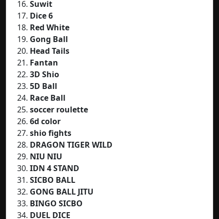
Suwit
Dice 6
Red White
Gong Ball
Head Tails
Fantan
3D Shio
5D Ball
Race Ball
soccer roulette
6d color
shio fights
DRAGON TIGER WILD
NIU NIU
IDN 4 STAND
SICBO BALL
GONG BALL JITU
BINGO SICBO
DUEL DICE