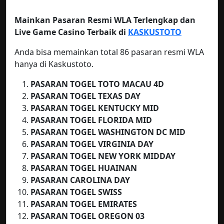
Mainkan Pasaran Resmi WLA Terlengkap dan
Live Game Casino Terbaik di
KASKUSTOTO
Anda bisa memainkan total 86 pasaran resmi WLA
hanya di Kaskustoto.
PASARAN TOGEL TOTO MACAU
4D
PASARAN TOGEL TEXAS DAY
PASARAN TOGEL KENTUCKY MID
PASARAN TOGEL
FLORIDA MID
PASARAN TOGEL WASHINGTON DC MID
PASARAN TOGEL VIRGINIA DAY
PASARAN TOGEL NEW YORK MIDDAY
PASARAN TOGEL HUAINAN
PASARAN CAROLINA DAY
PASARAN TOGEL SWISS
PASARAN TOGEL EMIRATES
PASARAN TOGEL OREGON 03