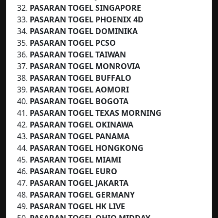
PASARAN TOGEL SINGAPORE
PASARAN TOGEL PHOENIX 4D
PASARAN TOGEL DOMINIKA
PASARAN TOGEL PCSO
PASARAN TOGEL TAIWAN
PASARAN TOGEL MONROVIA
PASARAN TOGEL BUFFALO
PASARAN TOGEL AOMORI
PASARAN TOGEL BOGOTA
PASARAN TOGEL TEXAS MORNING
PASARAN TOGEL OKINAWA
PASARAN TOGEL PANAMA
PASARAN TOGEL HONGKONG
PASARAN TOGEL MIAMI
PASARAN TOGEL EURO
PASARAN TOGEL
JAKARTA
PASARAN TOGEL GERMANY
PASARAN TOGEL HK LIVE
PASARAN TOGEL OHIO MIDDAY