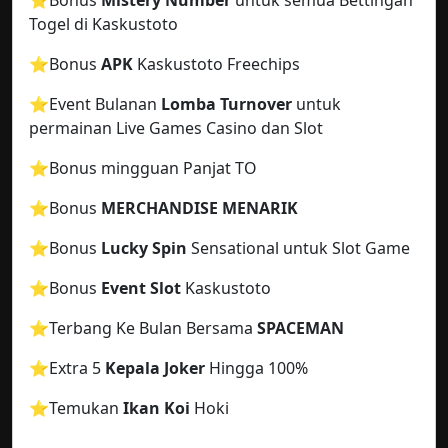
Togel di Kaskustoto
⭐️Bonus
APK
Kaskustoto Freechips
⭐️Event Bulanan
Lomba Turnover
untuk
permainan Live Games Casino dan Slot
⭐️Bonus mingguan Panjat TO
⭐️
Bonus
MERCHANDISE MENARIK
⭐️Bonus
Lucky Spin
Sensational untuk Slot Game
⭐️Bonus
Event Slot
Kaskustoto
⭐️Terbang Ke Bulan Bersama
SPACEMAN
⭐️Extra 5
Kepala Joker
Hingga 100%
⭐️Temukan
Ikan Koi
Hoki