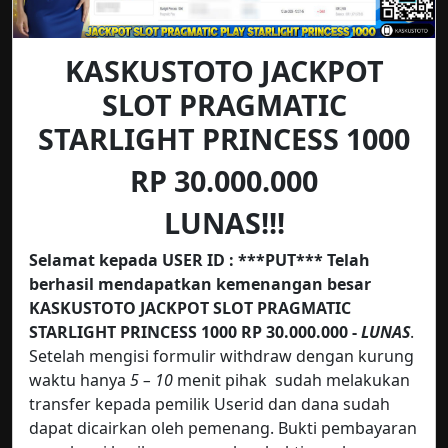
KASKUSTOTO JACKPOT
SLOT PRAGMATIC
STARLIGHT PRINCESS 1000
RP 30.000.000
LUNAS!!!
Selamat kepada USER ID : ***PUT*** Telah
berhasil mendapatkan kemenangan besar
KASKUSTOTO JACKPOT SLOT PRAGMATIC
STARLIGHT PRINCESS 1000 RP 30.000.000 -
LUNAS
.
Setelah mengisi formulir withdraw dengan kurung
waktu hanya
5 – 10
menit pihak
sudah melakukan
transfer kepada pemilik Userid dan dana sudah
dapat dicairkan oleh pemenang. Bukti pembayaran