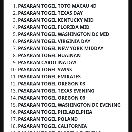
PASARAN TOGEL TOTO MACAU
4D
PASARAN TOGEL TEXAS DAY
PASARAN TOGEL KENTUCKY MID
PASARAN TOGEL
FLORIDA MID
PASARAN TOGEL WASHINGTON DC MID
PASARAN TOGEL VIRGINIA DAY
PASARAN TOGEL NEW YORK MIDDAY
PASARAN TOGEL HUAINAN
PASARAN CAROLINA DAY
PASARAN TOGEL SWISS
PASARAN TOGEL EMIRATES
PASARAN TOGEL OREGON 03
PASARAN TOGEL TEXAS EVENING
PASARAN TOGEL OREGON 06
PASARAN TOGEL WASHINGTON DC EVENING
PASARAN TOGEL PHILADELPHIA
PASARAN TOGEL POLAND
PASARAN TOGEL CALIFORNIA