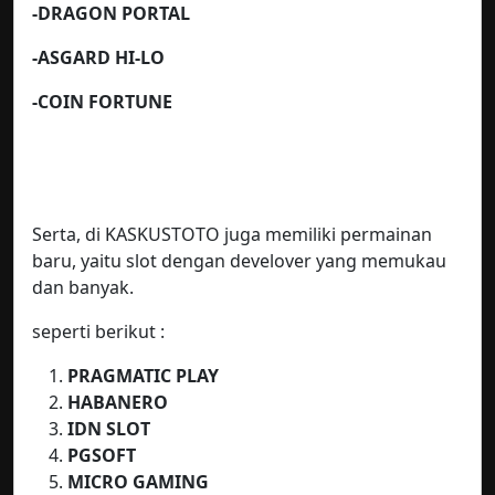
-DRAGON PORTAL
-ASGARD HI-LO
-COIN FORTUNE
Serta, di KASKUSTOTO juga memiliki permainan
baru, yaitu slot dengan develover yang memukau
dan banyak.
seperti berikut :
PRAGMATIC PLAY
HABANERO
IDN SLOT
PGSOFT
MICRO GAMING