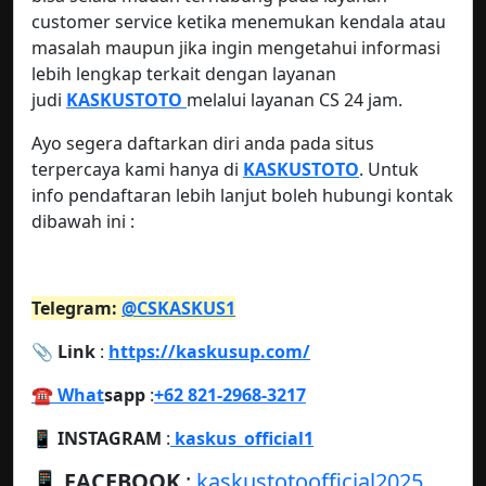
customer service ketika menemukan kendala atau
masalah maupun jika ingin mengetahui informasi
lebih lengkap terkait dengan layanan
judi
KASKUSTOTO
melalui layanan CS 24 jam.
Ayo segera daftarkan diri anda pada situs
terpercaya kami hanya di
KASKUSTOTO
. Untuk
info pendaftaran lebih lanjut boleh hubungi kontak
dibawah ini :
Telegram:
@CSKASKUS1
📎 Link
:
https://kaskusup.com/
☎️ What
sapp
:
+62 821-2968-3217
📱 INSTAGRAM
:
kaskus_official1
📱
FACEBOOK
:
kaskustotoofficial2025