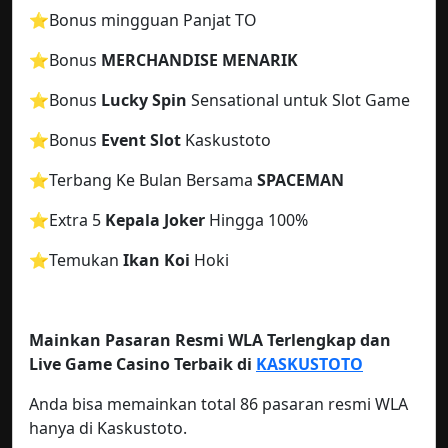
⭐️Bonus mingguan Panjat TO
⭐️
Bonus
MERCHANDISE MENARIK
⭐️Bonus
Lucky Spin
Sensational untuk Slot Game
⭐️Bonus
Event Slot
Kaskustoto
⭐️Terbang Ke Bulan Bersama
SPACEMAN
⭐️Extra 5
Kepala Joker
Hingga 100%
⭐️Temukan
Ikan Koi
Hoki
Mainkan Pasaran Resmi WLA Terlengkap dan
Live Game Casino Terbaik di
KASKUSTOTO
Anda bisa memainkan total 86 pasaran resmi WLA
hanya di Kaskustoto.