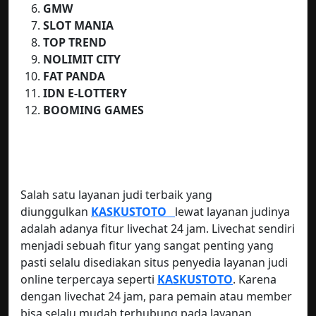
GMW
SLOT MANIA
TOP TREND
NOLIMIT CITY
FAT PANDA
IDN E-LOTTERY
BOOMING GAMES
Salah satu layanan judi terbaik yang
diunggulkan
KASKUSTOTO
lewat layanan judinya
adalah adanya fitur livechat 24 jam. Livechat sendiri
menjadi sebuah fitur yang sangat penting yang
pasti selalu disediakan situs penyedia layanan judi
online terpercaya seperti
KASKUSTOTO
. Karena
dengan livechat 24 jam, para pemain atau member
bisa selalu mudah terhubung pada layanan