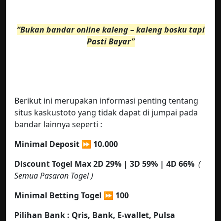
“Bukan bandar online kaleng – kaleng bosku tapi
Pasti Bayar”
Berikut ini merupakan informasi penting tentang
situs kaskustoto yang tidak dapat di jumpai pada
bandar lainnya seperti :
Minimal Deposit ⏩ 10.000
Discount Togel Max 2D 29% | 3D 59% | 4D 66%
(
Semua Pasaran Togel )
Minimal Betting Togel
⏩ 100
Pilihan Bank : Qris,
Bank, E-wallet, Pulsa