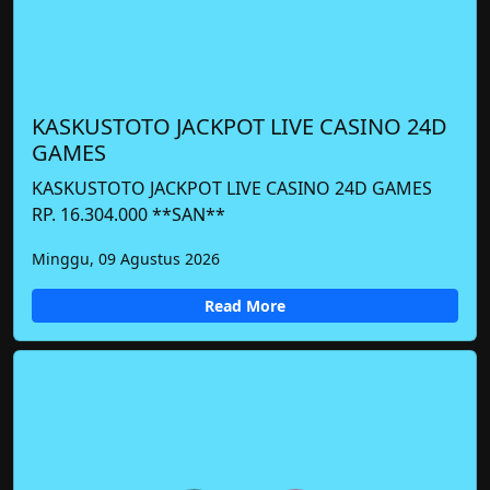
KASKUSTOTO JACKPOT LIVE CASINO 24D
GAMES
KASKUSTOTO JACKPOT LIVE CASINO 24D GAMES
RP. 16.304.000 **SAN**
Minggu, 09 Agustus 2026
Read More