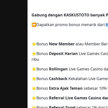
Gabung dengan KASKUSTOTO
banyak
⏩Dapatkan promo bonus menarik dari
⭐️Bonus
New Member
atau Member Baru
⭐️Bonus
Deposit Harian
Live Games Casi
ribu
⭐️Bonus
Rollingan
Live Games Casino da
⭐️Bonus
Cashback
Kekalahan Live Games
⭐️Bonus
Extra Ajak Teman
sebesar 10% 
⭐️Bonus
Referral Live Games Casino da
⭐️Bonus
Referral Togel
sebesar 1% dari 