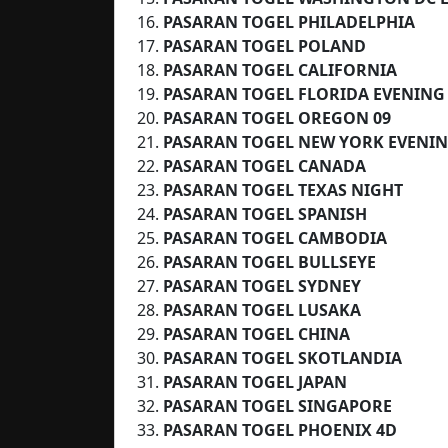
PASARAN TOGEL PHILADELPHIA
PASARAN TOGEL POLAND
PASARAN TOGEL CALIFORNIA
PASARAN TOGEL FLORIDA EVENING
PASARAN TOGEL OREGON 09
PASARAN TOGEL NEW YORK EVENI
PASARAN TOGEL CANADA
PASARAN TOGEL
TEXAS NIGHT
PASARAN TOGEL
SPANISH
PASARAN TOGEL CAMBODIA
PASARAN TOGEL BULLSEYE
PASARAN TOGEL SYDNEY
PASARAN TOGEL LUSAKA
PASARAN TOGEL CHINA
PASARAN TOGEL SKOTLANDIA
PASARAN TOGEL JAPAN
PASARAN TOGEL SINGAPORE
PASARAN TOGEL PHOENIX 4D