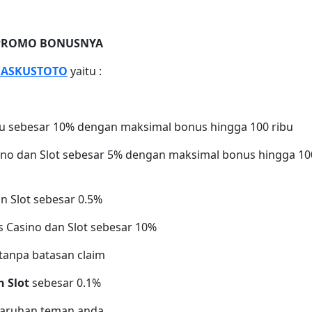
 PROMO BONUSNYA
KASKUSTOTO
yaitu :
 sebesar 10% dengan maksimal bonus hingga 100 ribu
no dan Slot sebesar 5% dengan maksimal bonus hingga 10
n Slot sebesar 0.5%
 Casino dan Slot sebesar 10%
tanpa batasan claim
n Slot
sebesar 0.1%
taruhan teman anda