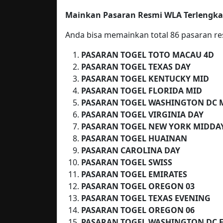
Mainkan Pasaran Resmi WLA Terlengkap
Anda bisa memainkan total 86 pasaran re
PASARAN TOGEL TOTO MACAU
4D
PASARAN TOGEL TEXAS DAY
PASARAN TOGEL KENTUCKY MID
PASARAN TOGEL
FLORIDA MID
PASARAN TOGEL WASHINGTON DC 
PASARAN TOGEL VIRGINIA DAY
PASARAN TOGEL NEW YORK MIDDA
PASARAN TOGEL HUAINAN
PASARAN CAROLINA DAY
PASARAN TOGEL SWISS
PASARAN TOGEL EMIRATES
PASARAN TOGEL OREGON 03
PASARAN TOGEL TEXAS EVENING
PASARAN TOGEL OREGON 06
PASARAN TOGEL WASHINGTON DC 