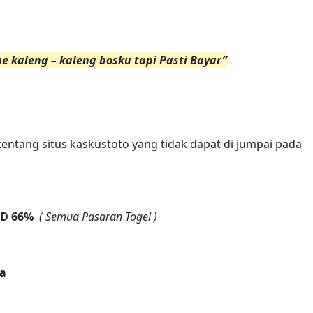
e kaleng – kaleng bosku tapi Pasti Bayar”
tentang situs kaskustoto yang tidak dapat di jumpai pada
 4D 66%
( Semua Pasaran Togel )
sa