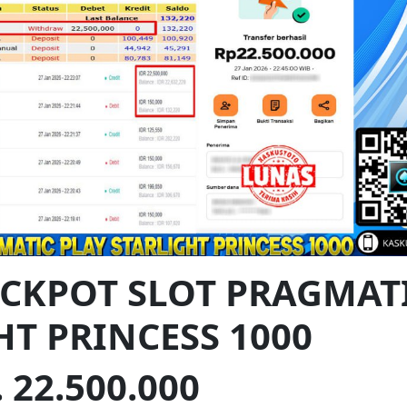
CKPOT SLOT PRAGMAT
HT PRINCESS 1000
. 22.500.000