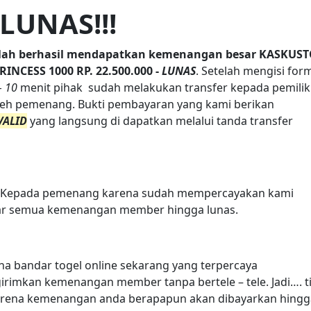
LUNAS!!!
Telah berhasil mendapatkan kemenangan besar KASKUS
NCESS 1000 RP. 22.500.000 -
LUNAS
. Setelah mengisi form
– 10
menit pihak
sudah melakukan transfer kepada pemilik
oleh pemenang. Bukti pembayaran yang kami berikan
VALID
yang langsung di dapatkan melalui tanda transfer
Kepada pemenang karena sudah mempercayakan kami
ar semua kemenangan member hingga lunas.
na bandar togel online sekarang yang terpercaya
irimkan kemenangan member tanpa bertele – tele. Jadi…. t
rena kemenangan anda berapapun akan dibayarkan hingg