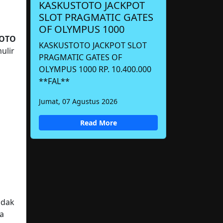
KASKUSTOTO JACKPOT
SLOT PRAGMATIC GATES
OF OLYMPUS 1000
TOTO
KASKUSTOTO JACKPOT SLOT
ulir
PRAGMATIC GATES OF
OLYMPUS 1000 RP. 10.400.000
**FAL**
Jumat, 07 Agustus 2026
Read More
idak
a