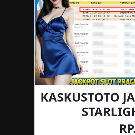
KASKUSTOTO JA
STARLIG
RP