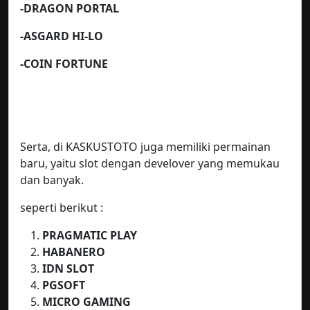
-DRAGON PORTAL
-ASGARD HI-LO
-COIN FORTUNE
Serta, di KASKUSTOTO juga memiliki permainan
baru, yaitu slot dengan develover yang memukau
dan banyak.
seperti berikut :
PRAGMATIC PLAY
HABANERO
IDN SLOT
PGSOFT
MICRO GAMING