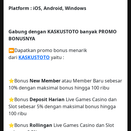
Platform :
iOS, Android, Windows
Gabung dengan KASKUSTOTO
banyak PROMO
BONUSNYA
⏩Dapatkan promo bonus menarik
dari
KASKUSTOTO
yaitu :
⭐️Bonus
New Member
atau Member Baru sebesar
10% dengan maksimal bonus hingga 100 ribu
⭐️Bonus
Deposit Harian
Live Games Casino dan
Slot sebesar 5% dengan maksimal bonus hingga
100 ribu
⭐️Bonus
Rollingan
Live Games Casino dan Slot