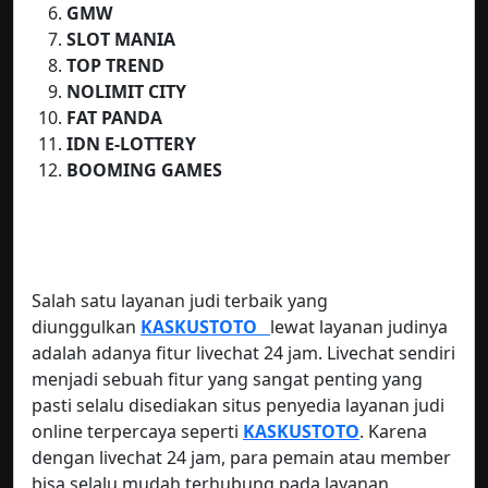
GMW
SLOT MANIA
TOP TREND
NOLIMIT CITY
FAT PANDA
IDN E-LOTTERY
BOOMING GAMES
Salah satu layanan judi terbaik yang
diunggulkan
KASKUSTOTO
lewat layanan judinya
adalah adanya fitur livechat 24 jam. Livechat sendiri
menjadi sebuah fitur yang sangat penting yang
pasti selalu disediakan situs penyedia layanan judi
online terpercaya seperti
KASKUSTOTO
. Karena
dengan livechat 24 jam, para pemain atau member
bisa selalu mudah terhubung pada layanan