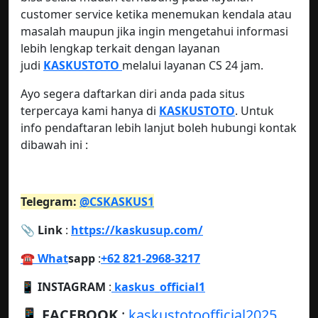
customer service ketika menemukan kendala atau
masalah maupun jika ingin mengetahui informasi
lebih lengkap terkait dengan layanan
judi
KASKUSTOTO
melalui layanan CS 24 jam.
Ayo segera daftarkan diri anda pada situs
terpercaya kami hanya di
KASKUSTOTO
. Untuk
info pendaftaran lebih lanjut boleh hubungi kontak
dibawah ini :
Telegram:
@CSKASKUS1
📎 Link
:
https://kaskusup.com/
☎️ What
sapp
:
+62 821-2968-3217
📱 INSTAGRAM
:
kaskus_official1
📱
FACEBOOK
:
kaskustotoofficial2025