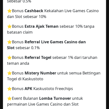
sebesar 0.5%
⭐️Bonus
Cashback
Kekalahan Live Games Casino
dan Slot sebesar 10%
⭐️Bonus
Extra Ajak Teman
sebesar 10% tanpa
batasan claim
⭐️Bonus
Referral Live Games Casino dan
Slot
sebesar 0.1%
⭐️Bonus
Referral Togel
sebesar 1% dari taruhan
teman anda
⭐️Bonus
Mistery Number
untuk semua Bettingan
Togel di Kaskustoto
⭐️Bonus
APK
Kaskustoto Freechips
⭐️Event Bulanan
Lomba Turnover
untuk
permainan Live Games Casino dan Slot