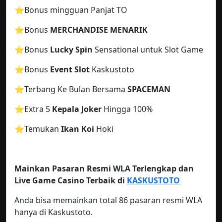
⭐️Bonus mingguan Panjat TO
⭐️
Bonus
MERCHANDISE MENARIK
⭐️Bonus
Lucky Spin
Sensational untuk Slot Game
⭐️Bonus
Event Slot
Kaskustoto
⭐️Terbang Ke Bulan Bersama
SPACEMAN
⭐️Extra 5
Kepala Joker
Hingga 100%
⭐️Temukan
Ikan Koi
Hoki
Mainkan Pasaran Resmi WLA Terlengkap dan
Live Game Casino Terbaik di
KASKUSTOTO
Anda bisa memainkan total 86 pasaran resmi WLA
hanya di Kaskustoto.