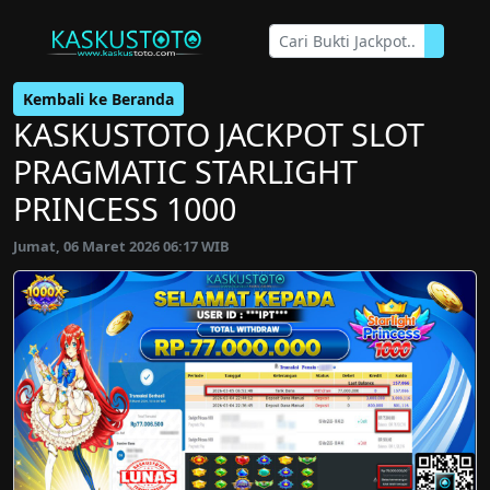
Kembali ke Beranda
KASKUSTOTO JACKPOT SLOT
PRAGMATIC STARLIGHT
PRINCESS 1000
Jumat, 06 Maret 2026 06:17 WIB