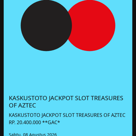
KASKUSTOTO JACKPOT SLOT TREASURES
OF AZTEC
KASKUSTOTO JACKPOT SLOT TREASURES OF AZTEC
RP. 20.400.000 **GAC*
Sabtu, 08 Agustus 2026