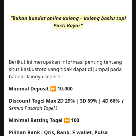
“Bukan bandar online kaleng – kaleng bosku tapi
Pasti Bayar”
Berikut ini merupakan informasi penting tentang
situs kaskustoto yang tidak dapat di jumpai pada
bandar lainnya seperti :
Minimal Deposit ⏩ 10.000
Discount Togel Max 2D 29% | 3D 59% | 4D 66%
(
Semua Pasaran Togel )
Minimal Betting Togel
⏩ 100
Pilihan Bank : Qris,
Bank, E-wallet, Pulsa