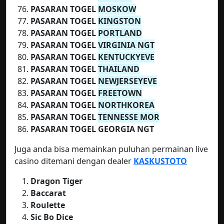
PASARAN TOGEL
MOSKOW
PASARAN TOGEL
KINGSTON
PASARAN TOGEL
PORTLAND
PASARAN TOGEL
VIRGINIA NGT
PASARAN TOGEL
KENTUCKYEVE
PASARAN TOGEL
THAILAND
PASARAN TOGEL
NEWJERSEYEVE
PASARAN TOGEL
FREETOWN
PASARAN TOGEL
NORTHKOREA
PASARAN TOGEL
TENNESSE MOR
PASARAN TOGEL GEORGIA NGT
Juga anda bisa memainkan puluhan permainan live
casino ditemani dengan dealer
KASKUSTOTO
Dragon Tiger
Baccarat
Roulette
Sic Bo Dice