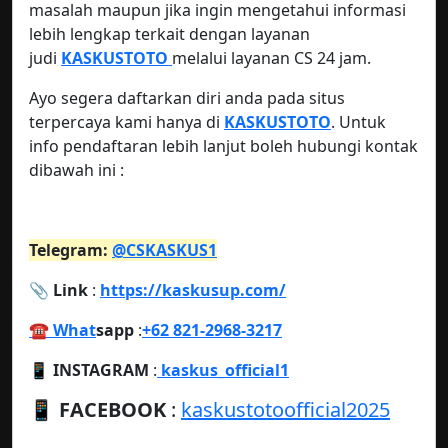
masalah maupun jika ingin mengetahui informasi
lebih lengkap terkait dengan layanan
judi
KASKUSTOTO
melalui layanan CS 24 jam.
Ayo segera daftarkan diri anda pada situs
terpercaya kami hanya di
KASKUSTOTO
. Untuk
info pendaftaran lebih lanjut boleh hubungi kontak
dibawah ini :
Telegram:
@CSKASKUS1
📎 Link
:
https://kaskusup.com/
☎️ What
sapp
:
+62 821-2968-3217
📱 INSTAGRAM
:
kaskus_official1
📱
FACEBOOK
:
kaskustotoofficial2025