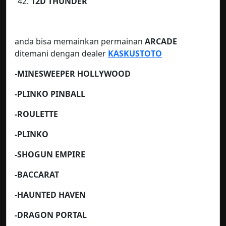
12D THUNDER
anda bisa memainkan permainan
ARCADE
ditemani dengan dealer
KASKUSTOTO
-MINESWEEPER HOLLYWOOD
-PLINKO PINBALL
-ROULETTE
-PLINKO
-SHOGUN EMPIRE
-BACCARAT
-HAUNTED HAVEN
-DRAGON PORTAL