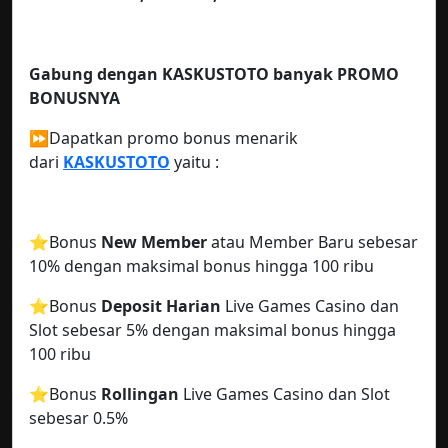
Gabung dengan KASKUSTOTO
banyak PROMO
BONUSNYA
⏩Dapatkan promo bonus menarik
dari
KASKUSTOTO
yaitu :
⭐️Bonus
New Member
atau Member Baru sebesar
10% dengan maksimal bonus hingga 100 ribu
⭐️Bonus
Deposit Harian
Live Games Casino dan
Slot sebesar 5% dengan maksimal bonus hingga
100 ribu
⭐️Bonus
Rollingan
Live Games Casino dan Slot
sebesar 0.5%