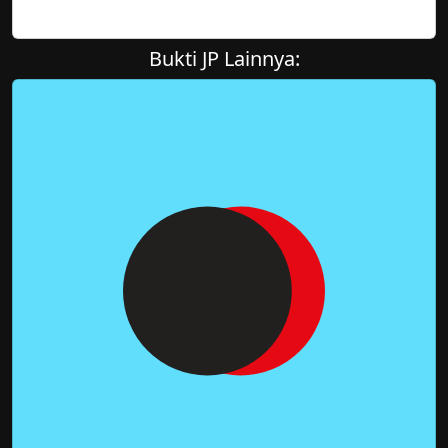
Bukti JP Lainnya: