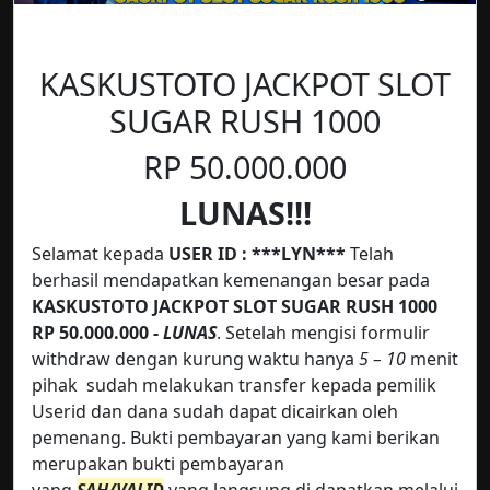
KASKUSTOTO JACKPOT SLOT
SUGAR RUSH 1000
RP 50.000.000
LUNAS!!!
Selamat kepada
USER ID : ***LYN***
Telah
berhasil mendapatkan kemenangan besar pada
KASKUSTOTO JACKPOT SLOT SUGAR RUSH 1000
RP 50.000.000
-
LUNAS
. Setelah mengisi formulir
withdraw dengan kurung waktu hanya
5 – 10
menit
pihak
sudah melakukan transfer kepada pemilik
Userid dan dana sudah dapat dicairkan oleh
pemenang. Bukti pembayaran yang kami berikan
merupakan bukti pembayaran
yang
SAH/VALID
yang langsung di dapatkan melalui