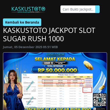
Kembali ke Beranda
KASKUSTOTO JACKPOT SLOT
SUGAR RUSH 1000
Jumat, 05 Desember 2025 05:51 WIB