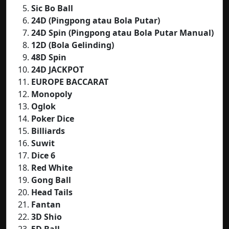
Sic Bo Ball
24D (Pingpong atau Bola Putar)
24D Spin (Pingpong atau Bola Putar Manual)
12D (Bola Gelinding)
48D Spin
24D JACKPOT
EUROPE BACCARAT
Monopoly
Oglok
Poker Dice
Billiards
Suwit
Dice 6
Red White
Gong Ball
Head Tails
Fantan
3D Shio
5D Ball