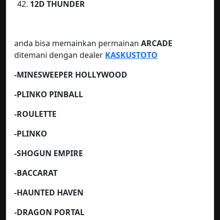
12D THUNDER
anda bisa memainkan permainan
ARCADE
ditemani dengan dealer
KASKUSTOTO
-MINESWEEPER HOLLYWOOD
-PLINKO PINBALL
-ROULETTE
-PLINKO
-SHOGUN EMPIRE
-BACCARAT
-HAUNTED HAVEN
-DRAGON PORTAL