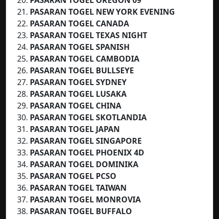
PASARAN TOGEL NEW YORK EVENING
PASARAN TOGEL CANADA
PASARAN TOGEL
TEXAS NIGHT
PASARAN TOGEL
SPANISH
PASARAN TOGEL CAMBODIA
PASARAN TOGEL BULLSEYE
PASARAN TOGEL SYDNEY
PASARAN TOGEL LUSAKA
PASARAN TOGEL CHINA
PASARAN TOGEL SKOTLANDIA
PASARAN TOGEL JAPAN
PASARAN TOGEL SINGAPORE
PASARAN TOGEL PHOENIX 4D
PASARAN TOGEL DOMINIKA
PASARAN TOGEL PCSO
PASARAN TOGEL TAIWAN
PASARAN TOGEL MONROVIA
PASARAN TOGEL BUFFALO