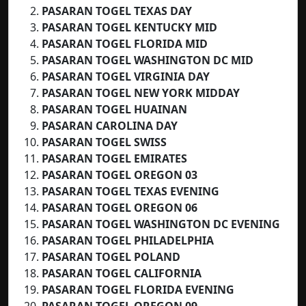
PASARAN TOGEL TEXAS DAY
PASARAN TOGEL KENTUCKY MID
PASARAN TOGEL
FLORIDA MID
PASARAN TOGEL WASHINGTON DC MID
PASARAN TOGEL VIRGINIA DAY
PASARAN TOGEL NEW YORK MIDDAY
PASARAN TOGEL HUAINAN
PASARAN CAROLINA DAY
PASARAN TOGEL SWISS
PASARAN TOGEL EMIRATES
PASARAN TOGEL OREGON 03
PASARAN TOGEL TEXAS EVENING
PASARAN TOGEL OREGON 06
PASARAN TOGEL WASHINGTON DC EVENING
PASARAN TOGEL PHILADELPHIA
PASARAN TOGEL POLAND
PASARAN TOGEL CALIFORNIA
PASARAN TOGEL FLORIDA EVENING
PASARAN TOGEL OREGON 09