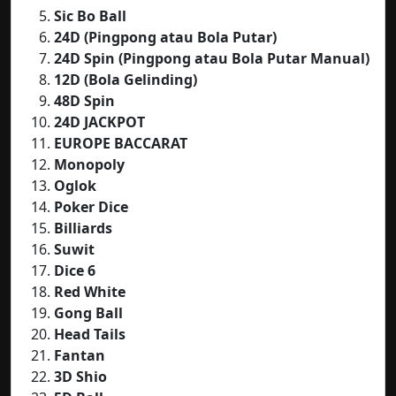
Sic Bo Ball
24D (Pingpong atau Bola Putar)
24D Spin (Pingpong atau Bola Putar Manual)
12D (Bola Gelinding)
48D Spin
24D JACKPOT
EUROPE BACCARAT
Monopoly
Oglok
Poker Dice
Billiards
Suwit
Dice 6
Red White
Gong Ball
Head Tails
Fantan
3D Shio