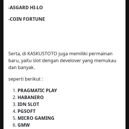
-ASGARD HI-LO
-COIN FORTUNE
Serta, di KASKUSTOTO juga memiliki permainan
baru, yaitu slot dengan develover yang memukau
dan banyak.
seperti berikut :
PRAGMATIC PLAY
HABANERO
IDN SLOT
PGSOFT
MICRO GAMING
GMW