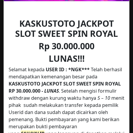
KASKUSTOTO JACKPOT
SLOT SWEET SPIN ROYAL
Rp 30.000.000
LUNAS!!!
Selamat kepada
USER ID : *NGK***
Telah berhasil
mendapatkan kemenangan besar pada
KASKUSTOTO JACKPOT SLOT SWEET SPIN ROYAL
RP 30.000.000 -
LUNAS
. Setelah mengisi formulir
withdraw dengan kurung waktu hanya
5 – 10
menit
pihak
sudah melakukan transfer kepada pemilik
Userid dan dana sudah dapat dicairkan oleh
pemenang. Bukti pembayaran yang kami berikan
merupakan bukti pembayaran