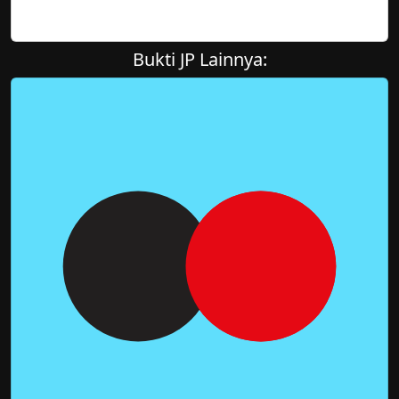
Bukti JP Lainnya: