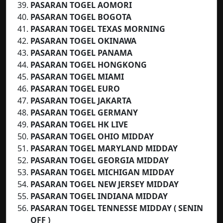
PASARAN TOGEL AOMORI
PASARAN TOGEL BOGOTA
PASARAN TOGEL TEXAS MORNING
PASARAN TOGEL OKINAWA
PASARAN TOGEL PANAMA
PASARAN TOGEL HONGKONG
PASARAN TOGEL MIAMI
PASARAN TOGEL EURO
PASARAN TOGEL
JAKARTA
PASARAN TOGEL GERMANY
PASARAN TOGEL HK LIVE
PASARAN TOGEL OHIO MIDDAY
PASARAN TOGEL MARYLAND MIDDAY
PASARAN TOGEL GEORGIA MIDDAY
PASARAN TOGEL MICHIGAN MIDDAY
PASARAN TOGEL NEW JERSEY MIDDAY
PASARAN TOGEL INDIANA MIDDAY
PASARAN TOGEL TENNESSE MIDDAY ( SENIN
OFF )