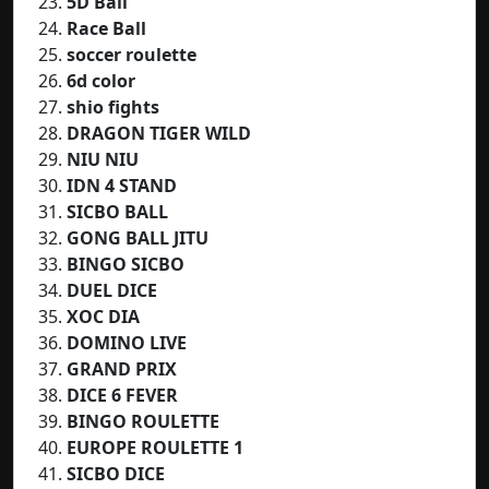
5D Ball
Race Ball
soccer roulette
6d color
shio fights
DRAGON TIGER WILD
NIU NIU
IDN 4 STAND
SICBO BALL
GONG BALL JITU
BINGO SICBO
DUEL DICE
XOC DIA
DOMINO LIVE
GRAND PRIX
DICE 6 FEVER
BINGO ROULETTE
EUROPE ROULETTE 1
SICBO DICE