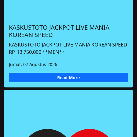
KASKUSTOTO JACKPOT LIVE MANIA
KOREAN SPEED
KASKUSTOTO JACKPOT LIVE MANIA KOREAN SPEED
RP. 13.750.000 **MEN**
Jumat, 07 Agustus 2026
Read More