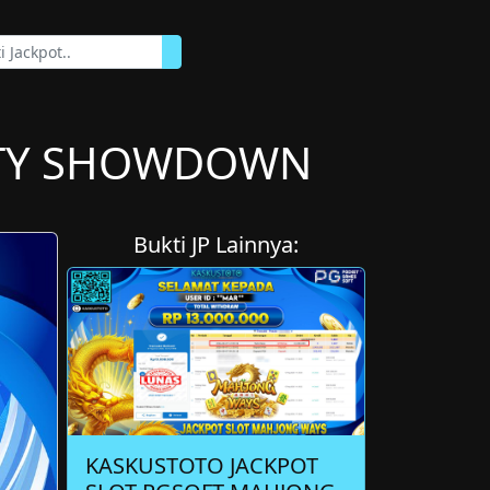
NTY SHOWDOWN
Bukti JP Lainnya:
KASKUSTOTO JACKPOT