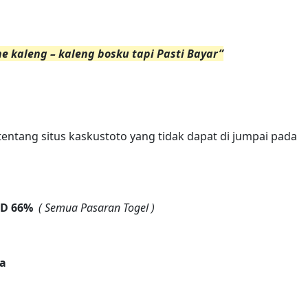
e kaleng – kaleng bosku tapi Pasti Bayar”
tentang situs kaskustoto yang tidak dapat di jumpai pada
 4D 66%
( Semua Pasaran Togel )
sa