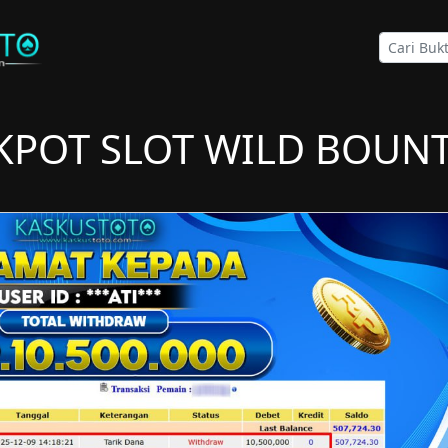
CKPOT SLOT WILD BOU