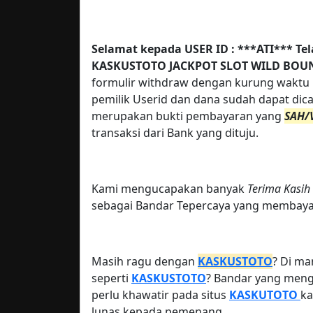
Selamat kepada USER ID : ***ATI*** T
KASKUSTOTO JACKPOT SLOT WILD BOUN
formulir withdraw dengan kurung waktu
pemilik Userid dan dana sudah dapat dic
merupakan bukti pembayaran yang
SAH/
transaksi dari Bank yang dituju.
Kami mengucapakan banyak
Terima Kasih
sebagai Bandar Tepercaya yang membay
Masih ragu dengan
KASKUSTOTO
? Di ma
seperti
KASKUSTOTO
? Bandar yang meng
perlu khawatir pada situs
KASKUTOTO
ka
lunas kepada pemenang.