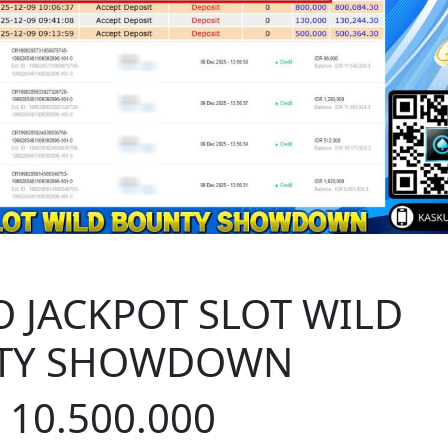
 JACKPOT SLOT WILD
TY SHOWDOWN
 10.500.000