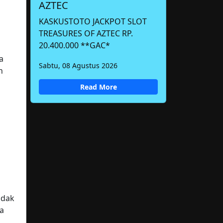
AZTEC
KASKUSTOTO JACKPOT SLOT
TREASURES OF AZTEC RP.
20.400.000 **GAC*
a
Sabtu, 08 Agustus 2026
n
Read More
idak
a