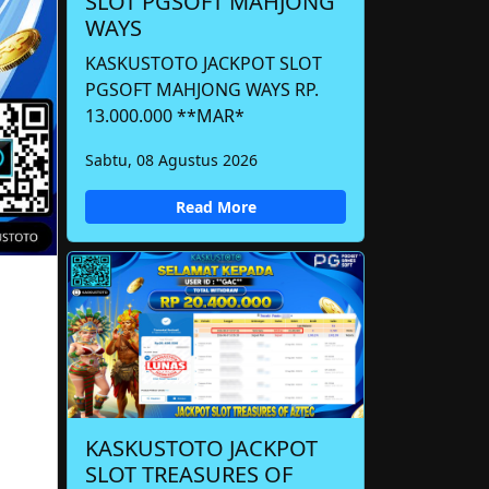
SLOT PGSOFT MAHJONG
WAYS
KASKUSTOTO JACKPOT SLOT
PGSOFT MAHJONG WAYS RP.
13.000.000 **MAR*
Sabtu, 08 Agustus 2026
Read More
KASKUSTOTO JACKPOT
SLOT TREASURES OF