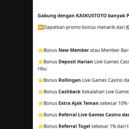
Gabung dengan KASKUSTOTO
banyak
⏩Dapatkan promo bonus menarik dari
⭐️Bonus
New Member
atau Member Baru
⭐️Bonus
Deposit Harian
Live Games Casi
ribu
⭐️Bonus
Rollingan
Live Games Casino da
⭐️Bonus
Cashback
Kekalahan Live Games
⭐️Bonus
Extra Ajak Teman
sebesar 10% 
⭐️Bonus
Referral Live Games Casino da
⭐️Bonus
Referral Togel
sebesar 1% dari 