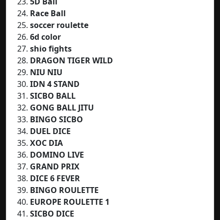
5D Ball
Race Ball
soccer roulette
6d color
shio fights
DRAGON TIGER WILD
NIU NIU
IDN 4 STAND
SICBO BALL
GONG BALL JITU
BINGO SICBO
DUEL DICE
XOC DIA
DOMINO LIVE
GRAND PRIX
DICE 6 FEVER
BINGO ROULETTE
EUROPE ROULETTE 1
SICBO DICE