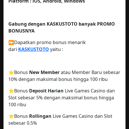
Platform :
iOS, Android, Windows
Gabung dengan KASKUSTOTO
banyak PROMO
BONUSNYA
⏩Dapatkan promo bonus menarik
dari
KASKUSTOTO
yaitu :
⭐️Bonus
New Member
atau Member Baru sebesar
10% dengan maksimal bonus hingga 100 ribu
⭐️Bonus
Deposit Harian
Live Games Casino dan
Slot sebesar 5% dengan maksimal bonus hingga
100 ribu
⭐️Bonus
Rollingan
Live Games Casino dan Slot
sebesar 0.5%