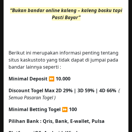
“Bukan bandar online kaleng – kaleng bosku tapi
Pasti Bayar”
Berikut ini merupakan informasi penting tentang
situs kaskustoto yang tidak dapat di jumpai pada
bandar lainnya seperti :
Minimal Deposit ⏩ 10.000
Discount Togel Max 2D 29% | 3D 59% | 4D 66%
(
Semua Pasaran Togel )
Minimal Betting Togel
⏩ 100
Pilihan Bank : Qris,
Bank, E-wallet, Pulsa