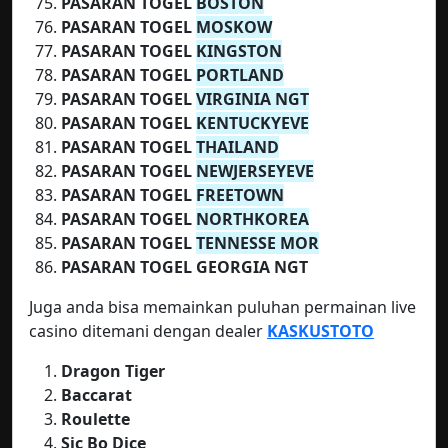
PASARAN TOGEL
BOSTON
PASARAN TOGEL
MOSKOW
PASARAN TOGEL
KINGSTON
PASARAN TOGEL
PORTLAND
PASARAN TOGEL
VIRGINIA NGT
PASARAN TOGEL
KENTUCKYEVE
PASARAN TOGEL
THAILAND
PASARAN TOGEL
NEWJERSEYEVE
PASARAN TOGEL
FREETOWN
PASARAN TOGEL
NORTHKOREA
PASARAN TOGEL
TENNESSE MOR
PASARAN TOGEL GEORGIA NGT
Juga anda bisa memainkan puluhan permainan live
casino ditemani dengan dealer
KASKUSTOTO
Dragon Tiger
Baccarat
Roulette
Sic Bo Dice