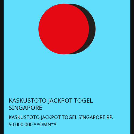
KASKUSTOTO JACKPOT TOGEL
SINGAPORE
KASKUSTOTO JACKPOT TOGEL SINGAPORE RP.
50.000.000 **OMN**