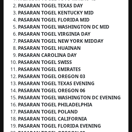
PASARAN TOGEL TEXAS DAY
PASARAN TOGEL KENTUCKY MID
PASARAN TOGEL
FLORIDA MID
PASARAN TOGEL WASHINGTON DC MID
PASARAN TOGEL VIRGINIA DAY
PASARAN TOGEL NEW YORK MIDDAY
PASARAN TOGEL HUAINAN
PASARAN CAROLINA DAY
PASARAN TOGEL SWISS
PASARAN TOGEL EMIRATES
PASARAN TOGEL OREGON 03
PASARAN TOGEL TEXAS EVENING
PASARAN TOGEL OREGON 06
PASARAN TOGEL WASHINGTON DC EVENING
PASARAN TOGEL PHILADELPHIA
PASARAN TOGEL POLAND
PASARAN TOGEL CALIFORNIA
PASARAN TOGEL FLORIDA EVENING