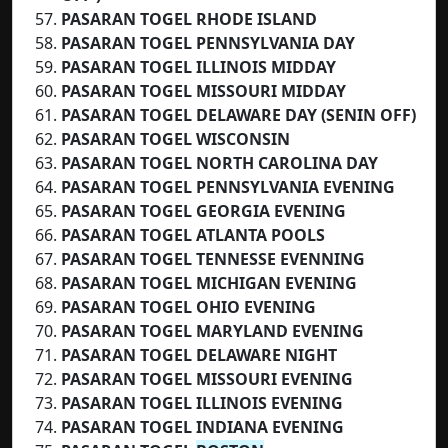
PASARAN TOGEL RHODE ISLAND
PASARAN TOGEL PENNSYLVANIA DAY
PASARAN TOGEL ILLINOIS MIDDAY
PASARAN TOGEL MISSOURI MIDDAY
PASARAN TOGEL DELAWARE DAY (SENIN OFF)
PASARAN TOGEL WISCONSIN
PASARAN TOGEL NORTH CAROLINA DAY
PASARAN TOGEL PENNSYLVANIA EVENING
PASARAN TOGEL GEORGIA EVENING
PASARAN TOGEL ATLANTA POOLS
PASARAN TOGEL TENNESSE EVENNING
PASARAN TOGEL MICHIGAN EVENING
PASARAN TOGEL OHIO EVENING
PASARAN TOGEL MARYLAND EVENING
PASARAN TOGEL DELAWARE NIGHT
PASARAN TOGEL MISSOURI EVENING
PASARAN TOGEL ILLINOIS EVENING
PASARAN TOGEL INDIANA EVENING