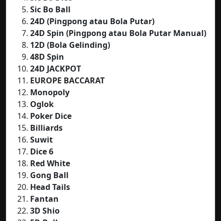
Sic Bo Ball
24D (Pingpong atau Bola Putar)
24D Spin (Pingpong atau Bola Putar Manual)
12D (Bola Gelinding)
48D Spin
24D JACKPOT
EUROPE BACCARAT
Monopoly
Oglok
Poker Dice
Billiards
Suwit
Dice 6
Red White
Gong Ball
Head Tails
Fantan
3D Shio