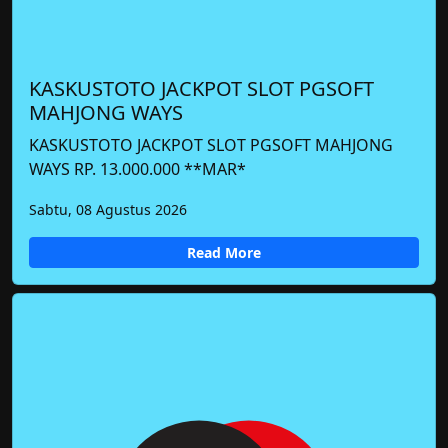
KASKUSTOTO JACKPOT SLOT PGSOFT
MAHJONG WAYS
KASKUSTOTO JACKPOT SLOT PGSOFT MAHJONG
WAYS RP. 13.000.000 **MAR*
Sabtu, 08 Agustus 2026
Read More