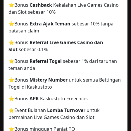
⭐️Bonus
Cashback
Kekalahan Live Games Casino
dan Slot sebesar 10%
⭐️Bonus
Extra Ajak Teman
sebesar 10% tanpa
batasan claim
⭐️Bonus
Referral Live Games Casino dan
Slot
sebesar 0.1%
⭐️Bonus
Referral Togel
sebesar 1% dari taruhan
teman anda
⭐️Bonus
Mistery Number
untuk semua Bettingan
Togel di Kaskustoto
⭐️Bonus
APK
Kaskustoto Freechips
⭐️Event Bulanan
Lomba Turnover
untuk
permainan Live Games Casino dan Slot
⭐️Bonus mingguan Panjat TO