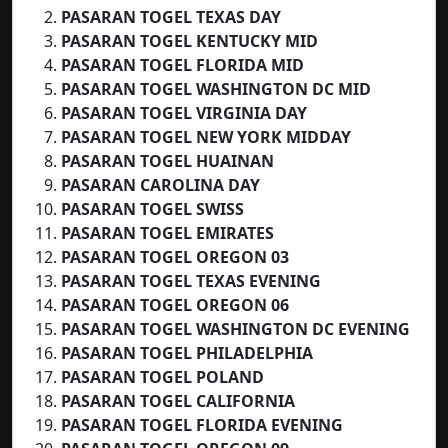
PASARAN TOGEL TEXAS DAY
PASARAN TOGEL KENTUCKY MID
PASARAN TOGEL
FLORIDA MID
PASARAN TOGEL WASHINGTON DC MID
PASARAN TOGEL VIRGINIA DAY
PASARAN TOGEL NEW YORK MIDDAY
PASARAN TOGEL HUAINAN
PASARAN CAROLINA DAY
PASARAN TOGEL SWISS
PASARAN TOGEL EMIRATES
PASARAN TOGEL OREGON 03
PASARAN TOGEL TEXAS EVENING
PASARAN TOGEL OREGON 06
PASARAN TOGEL WASHINGTON DC EVENING
PASARAN TOGEL PHILADELPHIA
PASARAN TOGEL POLAND
PASARAN TOGEL CALIFORNIA
PASARAN TOGEL FLORIDA EVENING