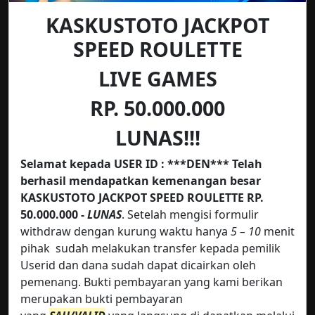
KASKUSTOTO JACKPOT
SPEED ROULETTE
LIVE GAMES
RP. 50.000.000
LUNAS!!!
Selamat kepada USER ID : ***DEN*** Telah
berhasil mendapatkan kemenangan besar
KASKUSTOTO JACKPOT SPEED ROULETTE RP.
50.000.000 -
LUNAS
. Setelah mengisi formulir
withdraw dengan kurung waktu hanya
5 – 10
menit
pihak
sudah melakukan transfer kepada pemilik
Userid dan dana sudah dapat dicairkan oleh
pemenang. Bukti pembayaran yang kami berikan
merupakan bukti pembayaran