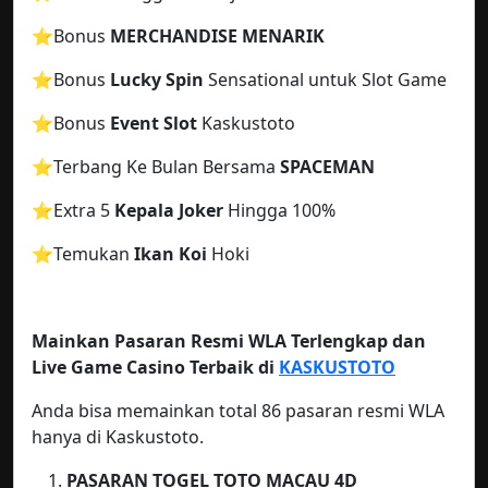
⭐️
Bonus
MERCHANDISE MENARIK
⭐️Bonus
Lucky Spin
Sensational untuk Slot Game
⭐️Bonus
Event Slot
Kaskustoto
⭐️Terbang Ke Bulan Bersama
SPACEMAN
⭐️Extra 5
Kepala Joker
Hingga 100%
⭐️Temukan
Ikan Koi
Hoki
Mainkan Pasaran Resmi WLA Terlengkap dan
Live Game Casino Terbaik di
KASKUSTOTO
Anda bisa memainkan total 86 pasaran resmi WLA
hanya di Kaskustoto.
PASARAN TOGEL TOTO MACAU
4D