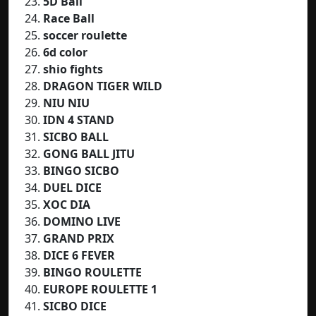
5D Ball
Race Ball
soccer roulette
6d color
shio fights
DRAGON TIGER WILD
NIU NIU
IDN 4 STAND
SICBO BALL
GONG BALL JITU
BINGO SICBO
DUEL DICE
XOC DIA
DOMINO LIVE
GRAND PRIX
DICE 6 FEVER
BINGO ROULETTE
EUROPE ROULETTE 1
SICBO DICE