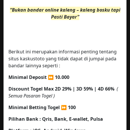
“Bukan bandar online kaleng – kaleng bosku tapi
Pasti Bayar”
Berikut ini merupakan informasi penting tentang
situs kaskustoto yang tidak dapat di jumpai pada
bandar lainnya seperti :
Minimal Deposit ⏩ 10.000
Discount Togel Max 2D 29% | 3D 59% | 4D 66%
(
Semua Pasaran Togel )
Minimal Betting Togel
⏩ 100
Pilihan Bank : Qris,
Bank, E-wallet, Pulsa