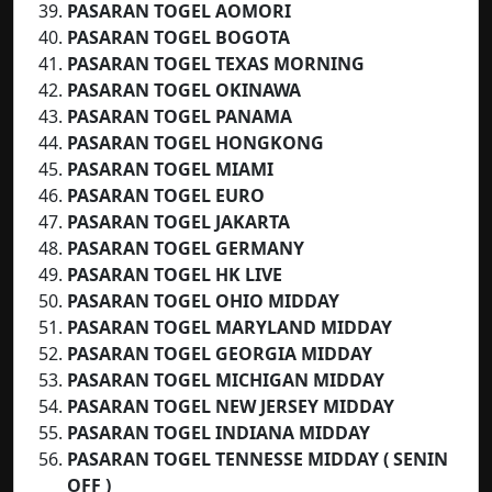
PASARAN TOGEL AOMORI
PASARAN TOGEL BOGOTA
PASARAN TOGEL TEXAS MORNING
PASARAN TOGEL OKINAWA
PASARAN TOGEL PANAMA
PASARAN TOGEL HONGKONG
PASARAN TOGEL MIAMI
PASARAN TOGEL EURO
PASARAN TOGEL
JAKARTA
PASARAN TOGEL GERMANY
PASARAN TOGEL HK LIVE
PASARAN TOGEL OHIO MIDDAY
PASARAN TOGEL MARYLAND MIDDAY
PASARAN TOGEL GEORGIA MIDDAY
PASARAN TOGEL MICHIGAN MIDDAY
PASARAN TOGEL NEW JERSEY MIDDAY
PASARAN TOGEL INDIANA MIDDAY
PASARAN TOGEL TENNESSE MIDDAY ( SENIN
OFF )