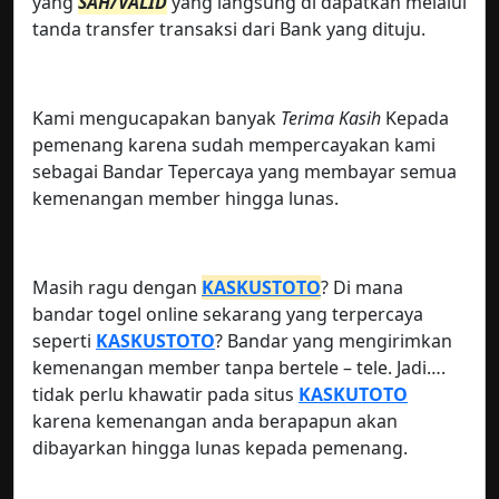
yang
SAH/VALID
yang langsung di dapatkan melalui
tanda transfer transaksi dari Bank yang dituju.
Kami mengucapakan banyak
Terima Kasih
Kepada
pemenang karena sudah mempercayakan kami
sebagai Bandar Tepercaya yang membayar semua
kemenangan member hingga lunas.
Masih ragu dengan
KASKUSTOTO
? Di mana
bandar togel online sekarang yang terpercaya
seperti
KASKUSTOTO
? Bandar yang mengirimkan
kemenangan member tanpa bertele – tele. Jadi….
tidak perlu khawatir pada situs
KASKUTOTO
karena kemenangan anda berapapun akan
dibayarkan hingga lunas kepada pemenang.