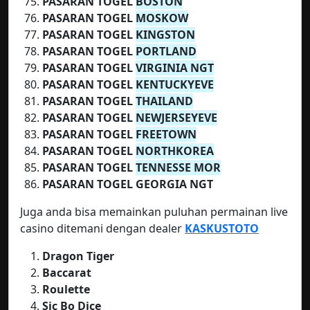
PASARAN TOGEL
BOSTON
PASARAN TOGEL
MOSKOW
PASARAN TOGEL
KINGSTON
PASARAN TOGEL
PORTLAND
PASARAN TOGEL
VIRGINIA NGT
PASARAN TOGEL
KENTUCKYEVE
PASARAN TOGEL
THAILAND
PASARAN TOGEL
NEWJERSEYEVE
PASARAN TOGEL
FREETOWN
PASARAN TOGEL
NORTHKOREA
PASARAN TOGEL
TENNESSE MOR
PASARAN TOGEL GEORGIA NGT
Juga anda bisa memainkan puluhan permainan live
casino ditemani dengan dealer
KASKUSTOTO
Dragon Tiger
Baccarat
Roulette
Sic Bo Dice