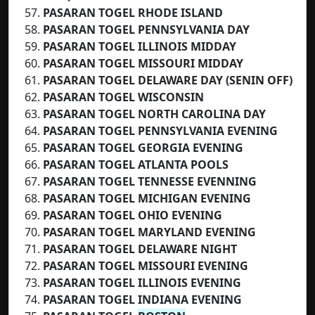
PASARAN TOGEL RHODE ISLAND
PASARAN TOGEL PENNSYLVANIA DAY
PASARAN TOGEL ILLINOIS MIDDAY
PASARAN TOGEL MISSOURI MIDDAY
PASARAN TOGEL DELAWARE DAY (SENIN OFF)
PASARAN TOGEL WISCONSIN
PASARAN TOGEL NORTH CAROLINA DAY
PASARAN TOGEL PENNSYLVANIA EVENING
PASARAN TOGEL GEORGIA EVENING
PASARAN TOGEL ATLANTA POOLS
PASARAN TOGEL TENNESSE EVENNING
PASARAN TOGEL MICHIGAN EVENING
PASARAN TOGEL OHIO EVENING
PASARAN TOGEL MARYLAND EVENING
PASARAN TOGEL DELAWARE NIGHT
PASARAN TOGEL MISSOURI EVENING
PASARAN TOGEL ILLINOIS EVENING
PASARAN TOGEL INDIANA EVENING