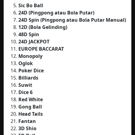
Sic Bo Ball
24D (Pingpong atau Bola Putar)
24D Spin (Pingpong atau Bola Putar Manual)
12D (Bola Gelinding)
48D Spin
24D JACKPOT
EUROPE BACCARAT
Monopoly
Oglok
Poker Dice
Billiards
Suwit
Dice 6
Red White
Gong Ball
Head Tails
Fantan
3D Shio