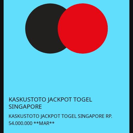
KASKUSTOTO JACKPOT TOGEL
SINGAPORE
KASKUSTOTO JACKPOT TOGEL SINGAPORE RP.
54.000.000 **MAR**