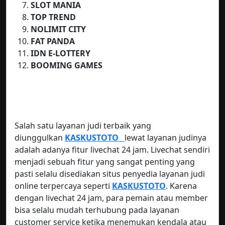
SLOT MANIA
TOP TREND
NOLIMIT CITY
FAT PANDA
IDN E-LOTTERY
BOOMING GAMES
Salah satu layanan judi terbaik yang
diunggulkan
KASKUSTOTO
lewat layanan judinya
adalah adanya fitur livechat 24 jam. Livechat sendiri
menjadi sebuah fitur yang sangat penting yang
pasti selalu disediakan situs penyedia layanan judi
online terpercaya seperti
KASKUSTOTO
. Karena
dengan livechat 24 jam, para pemain atau member
bisa selalu mudah terhubung pada layanan
customer service ketika menemukan kendala atau