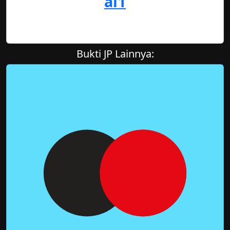
al1
Bukti JP Lainnya: