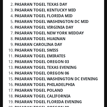
PASARAN TOGEL TEXAS DAY
PASARAN TOGEL KENTUCKY MID
PASARAN TOGEL
FLORIDA MID
PASARAN TOGEL WASHINGTON DC MID
PASARAN TOGEL VIRGINIA DAY
PASARAN TOGEL NEW YORK MIDDAY
PASARAN TOGEL HUAINAN
PASARAN CAROLINA DAY
PASARAN TOGEL SWISS
PASARAN TOGEL EMIRATES
PASARAN TOGEL OREGON 03
PASARAN TOGEL TEXAS EVENING
PASARAN TOGEL OREGON 06
PASARAN TOGEL WASHINGTON DC EVENING
PASARAN TOGEL PHILADELPHIA
PASARAN TOGEL POLAND
PASARAN TOGEL CALIFORNIA
PASARAN TOGEL FLORIDA EVENING