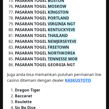
PASARAN TOGEL
BOSTON
PASARAN TOGEL
MOSKOW
PASARAN TOGEL
KINGSTON
PASARAN TOGEL
PORTLAND
PASARAN TOGEL
VIRGINIA NGT
PASARAN TOGEL
KENTUCKYEVE
PASARAN TOGEL
THAILAND
PASARAN TOGEL
NEWJERSEYEVE
PASARAN TOGEL
FREETOWN
PASARAN TOGEL
NORTHKOREA
PASARAN TOGEL
TENNESSE MOR
PASARAN TOGEL GEORGIA NGT
Juga anda bisa memainkan puluhan permainan live
casino ditemani dengan dealer
KASKUSTOTO
Dragon Tiger
Baccarat
Roulette
Sic Bo Dice