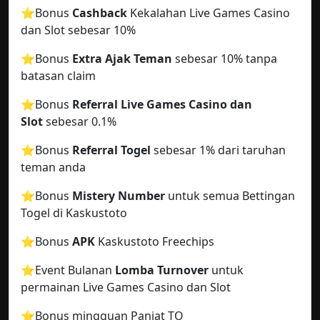
⭐️Bonus
Cashback
Kekalahan Live Games Casino
dan Slot sebesar 10%
⭐️Bonus
Extra Ajak Teman
sebesar 10% tanpa
batasan claim
⭐️Bonus
Referral Live Games Casino dan
Slot
sebesar 0.1%
⭐️Bonus
Referral Togel
sebesar 1% dari taruhan
teman anda
⭐️Bonus
Mistery Number
untuk semua Bettingan
Togel di Kaskustoto
⭐️Bonus
APK
Kaskustoto Freechips
⭐️Event Bulanan
Lomba Turnover
untuk
permainan Live Games Casino dan Slot
⭐️Bonus mingguan Panjat TO