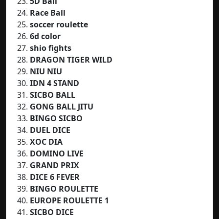
5D Ball
Race Ball
soccer roulette
6d color
shio fights
DRAGON TIGER WILD
NIU NIU
IDN 4 STAND
SICBO BALL
GONG BALL JITU
BINGO SICBO
DUEL DICE
XOC DIA
DOMINO LIVE
GRAND PRIX
DICE 6 FEVER
BINGO ROULETTE
EUROPE ROULETTE 1
SICBO DICE