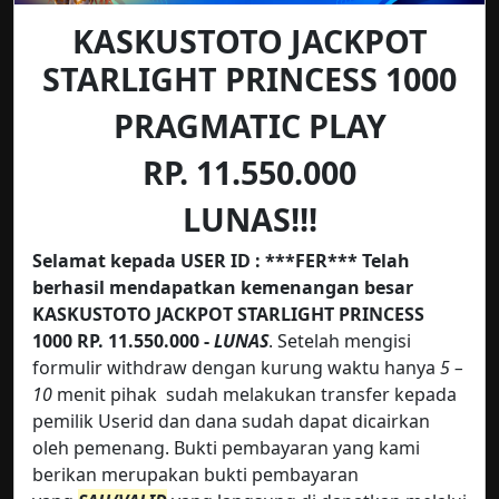
KASKUSTOTO JACKPOT
STARLIGHT PRINCESS 1000
PRAGMATIC PLAY
RP. 11.550.000
LUNAS!!!
Selamat kepada USER ID : ***FER*** Telah
berhasil mendapatkan kemenangan besar
KASKUSTOTO JACKPOT STARLIGHT PRINCESS
1000 RP. 11.550.000 -
LUNAS
. Setelah mengisi
formulir withdraw dengan kurung waktu hanya
5 –
10
menit pihak
sudah melakukan transfer kepada
pemilik Userid dan dana sudah dapat dicairkan
oleh pemenang. Bukti pembayaran yang kami
berikan merupakan bukti pembayaran