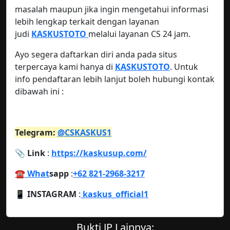
masalah maupun jika ingin mengetahui informasi
lebih lengkap terkait dengan layanan
judi
KASKUSTOTO
melalui layanan CS 24 jam.
Ayo segera daftarkan diri anda pada situs
terpercaya kami hanya di
KASKUSTOTO
. Untuk
info pendaftaran lebih lanjut boleh hubungi kontak
dibawah ini :
Telegram:
@CSKASKUS1
📎 Link
:
https://kaskusup.com/
☎️ What
sapp
:
+62 821-2968-3217
📱 INSTAGRAM
:
kaskus_official1
Bukti JP Lainnya: