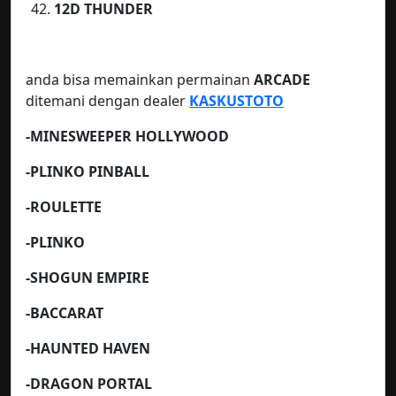
12D THUNDER
anda bisa memainkan permainan
ARCADE
ditemani dengan dealer
KASKUSTOTO
-MINESWEEPER HOLLYWOOD
-PLINKO PINBALL
-ROULETTE
-PLINKO
-SHOGUN EMPIRE
-BACCARAT
-HAUNTED HAVEN
-DRAGON PORTAL