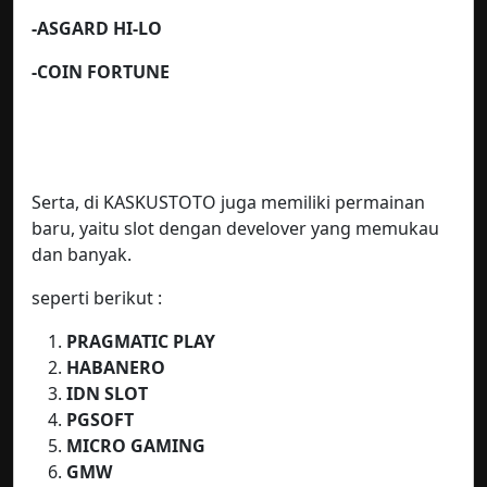
-ASGARD HI-LO
-COIN FORTUNE
Serta, di KASKUSTOTO juga memiliki permainan
baru, yaitu slot dengan develover yang memukau
dan banyak.
seperti berikut :
PRAGMATIC PLAY
HABANERO
IDN SLOT
PGSOFT
MICRO GAMING
GMW