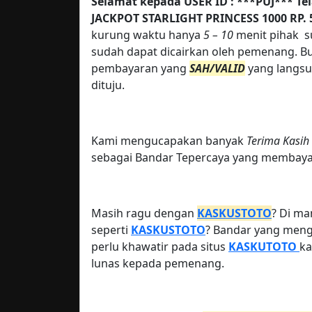
Selamat kepada USER ID : ***PUJ*** 
JACKPOT STARLIGHT PRINCESS 1000 RP. 5
kurung waktu hanya
5 – 10
menit pihak
s
sudah dapat dicairkan oleh pemenang. B
pembayaran yang
SAH/VALID
yang langsun
dituju.
Kami mengucapakan banyak
Terima Kasih
sebagai Bandar Tepercaya yang membay
Masih ragu dengan
KASKUSTOTO
? Di ma
seperti
KASKUSTOTO
? Bandar yang meng
perlu khawatir pada situs
KASKUTOTO
ka
lunas kepada pemenang.