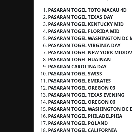
PASARAN TOGEL TOTO MACAU
4D
PASARAN TOGEL TEXAS DAY
PASARAN TOGEL KENTUCKY MID
PASARAN TOGEL
FLORIDA MID
PASARAN TOGEL WASHINGTON DC 
PASARAN TOGEL VIRGINIA DAY
PASARAN TOGEL NEW YORK MIDDA
PASARAN TOGEL HUAINAN
PASARAN CAROLINA DAY
PASARAN TOGEL SWISS
PASARAN TOGEL EMIRATES
PASARAN TOGEL OREGON 03
PASARAN TOGEL TEXAS EVENING
PASARAN TOGEL OREGON 06
PASARAN TOGEL WASHINGTON DC 
PASARAN TOGEL PHILADELPHIA
PASARAN TOGEL POLAND
PASARAN TOGEL CALIFORNIA