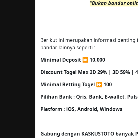
“Bukan bandar onlin
Berikut ini merupakan informasi penting 
bandar lainnya seperti :
Minimal Deposit ⏩ 10.000
Discount Togel Max 2D 29% | 3D 59% |
Minimal Betting Togel
⏩ 100
Pilihan Bank : Qris,
Bank, E-wallet, Pul
Platform :
iOS, Android, Windows
Gabung dengan KASKUSTOTO
banyak