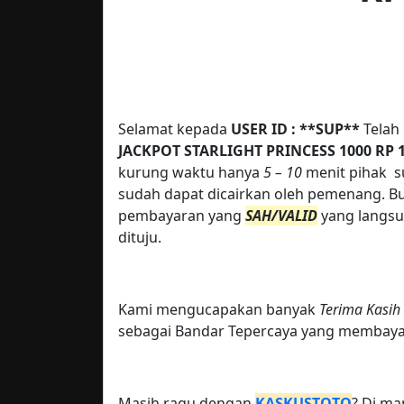
Selamat kepada
USER ID : **SUP**
Telah
JACKPOT STARLIGHT PRINCESS 1000 RP 1
kurung waktu hanya
5 – 10
menit pihak
s
sudah dapat dicairkan oleh pemenang. B
pembayaran yang
SAH/VALID
yang langsun
dituju.
Kami mengucapakan banyak
Terima Kasih
sebagai Bandar Tepercaya yang membay
Masih ragu dengan
KASKUSTOTO
? Di ma