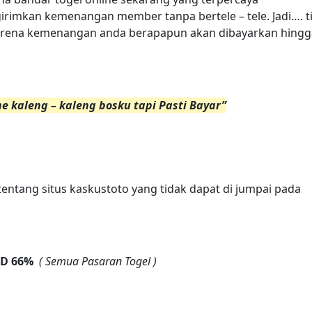
irimkan kemenangan member tanpa bertele – tele. Jadi…. t
rena kemenangan anda berapapun akan dibayarkan hingg
e kaleng – kaleng bosku tapi Pasti Bayar”
tentang situs kaskustoto yang tidak dapat di jumpai pada
 4D 66%
( Semua Pasaran Togel )