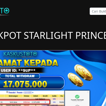
KPOT STARLIGHT PRINCE