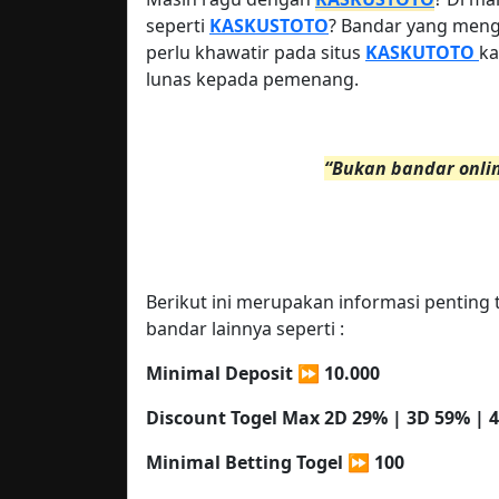
seperti
KASKUSTOTO
? Bandar yang meng
perlu khawatir pada situs
KASKUTOTO
ka
lunas kepada pemenang.
“Bukan bandar onlin
Berikut ini merupakan informasi penting 
bandar lainnya seperti :
Minimal Deposit ⏩ 10.000
Discount Togel Max 2D 29% | 3D 59% |
Minimal Betting Togel
⏩ 100