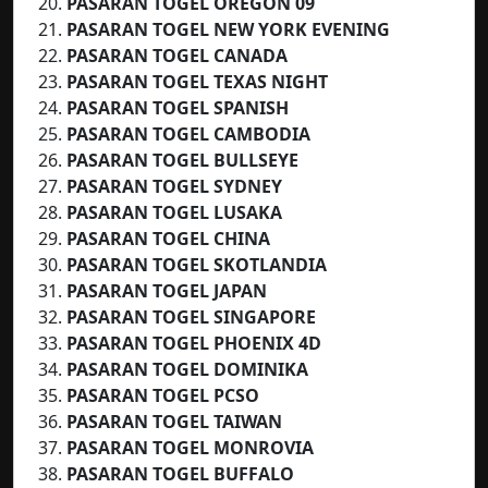
PASARAN TOGEL OREGON 09
PASARAN TOGEL NEW YORK EVENING
PASARAN TOGEL CANADA
PASARAN TOGEL
TEXAS NIGHT
PASARAN TOGEL
SPANISH
PASARAN TOGEL CAMBODIA
PASARAN TOGEL BULLSEYE
PASARAN TOGEL SYDNEY
PASARAN TOGEL LUSAKA
PASARAN TOGEL CHINA
PASARAN TOGEL SKOTLANDIA
PASARAN TOGEL JAPAN
PASARAN TOGEL SINGAPORE
PASARAN TOGEL PHOENIX 4D
PASARAN TOGEL DOMINIKA
PASARAN TOGEL PCSO
PASARAN TOGEL TAIWAN
PASARAN TOGEL MONROVIA
PASARAN TOGEL BUFFALO