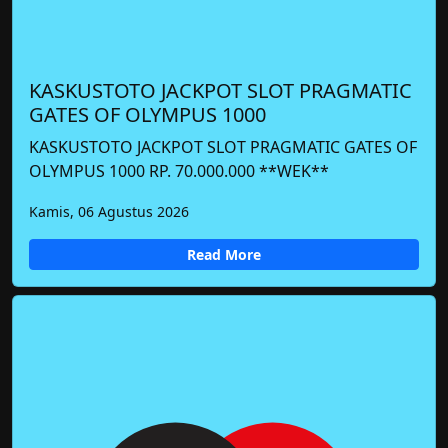
KASKUSTOTO JACKPOT SLOT PRAGMATIC
GATES OF OLYMPUS 1000
KASKUSTOTO JACKPOT SLOT PRAGMATIC GATES OF
OLYMPUS 1000 RP. 70.000.000 **WEK**
Kamis, 06 Agustus 2026
Read More