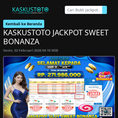
Kembali ke Beranda
KASKUSTOTO JACKPOT SWEET
BONANZA
Senin, 02 Februari 2026 04:10 WIB