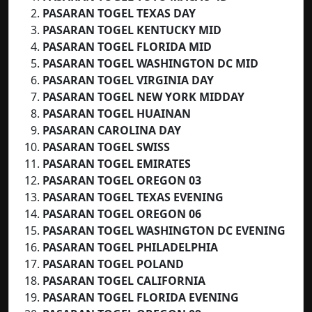
PASARAN TOGEL TEXAS DAY
PASARAN TOGEL KENTUCKY MID
PASARAN TOGEL
FLORIDA MID
PASARAN TOGEL WASHINGTON DC MID
PASARAN TOGEL VIRGINIA DAY
PASARAN TOGEL NEW YORK MIDDAY
PASARAN TOGEL HUAINAN
PASARAN CAROLINA DAY
PASARAN TOGEL SWISS
PASARAN TOGEL EMIRATES
PASARAN TOGEL OREGON 03
PASARAN TOGEL TEXAS EVENING
PASARAN TOGEL OREGON 06
PASARAN TOGEL WASHINGTON DC EVENING
PASARAN TOGEL PHILADELPHIA
PASARAN TOGEL POLAND
PASARAN TOGEL CALIFORNIA
PASARAN TOGEL FLORIDA EVENING