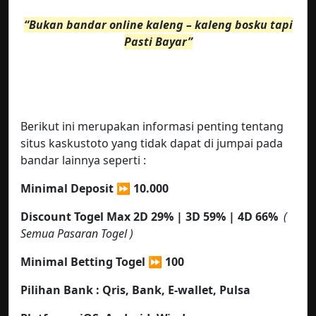
“Bukan bandar online kaleng – kaleng bosku tapi
Pasti Bayar”
Berikut ini merupakan informasi penting tentang
situs kaskustoto yang tidak dapat di jumpai pada
bandar lainnya seperti :
Minimal Deposit ⏩ 10.000
Discount Togel Max 2D 29% | 3D 59% | 4D 66%
(
Semua Pasaran Togel )
Minimal Betting Togel
⏩ 100
Pilihan Bank : Qris,
Bank, E-wallet, Pulsa