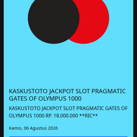
KASKUSTOTO JACKPOT SLOT PRAGMATIC
GATES OF OLYMPUS 1000
KASKUSTOTO JACKPOT SLOT PRAGMATIC GATES OF
OLYMPUS 1000 RP. 18.000.000 **RIC**
Kamis, 06 Agustus 2026