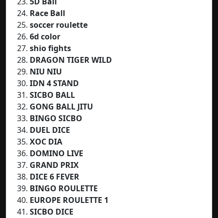
5D Ball
Race Ball
soccer roulette
6d color
shio fights
DRAGON TIGER WILD
NIU NIU
IDN 4 STAND
SICBO BALL
GONG BALL JITU
BINGO SICBO
DUEL DICE
XOC DIA
DOMINO LIVE
GRAND PRIX
DICE 6 FEVER
BINGO ROULETTE
EUROPE ROULETTE 1
SICBO DICE