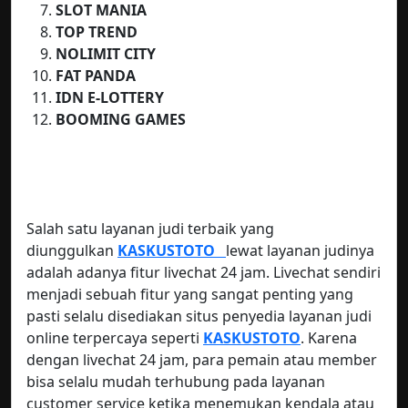
SLOT MANIA
TOP TREND
NOLIMIT CITY
FAT PANDA
IDN E-LOTTERY
BOOMING GAMES
Salah satu layanan judi terbaik yang
diunggulkan
KASKUSTOTO
lewat layanan judinya
adalah adanya fitur livechat 24 jam. Livechat sendiri
menjadi sebuah fitur yang sangat penting yang
pasti selalu disediakan situs penyedia layanan judi
online terpercaya seperti
KASKUSTOTO
. Karena
dengan livechat 24 jam, para pemain atau member
bisa selalu mudah terhubung pada layanan
customer service ketika menemukan kendala atau