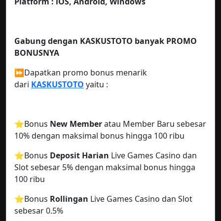
Platform :
iOS, Android, Windows
Gabung dengan KASKUSTOTO
banyak PROMO
BONUSNYA
⏩Dapatkan promo bonus menarik
dari
KASKUSTOTO
yaitu :
⭐️Bonus
New Member
atau Member Baru sebesar
10% dengan maksimal bonus hingga 100 ribu
⭐️Bonus
Deposit Harian
Live Games Casino dan
Slot sebesar 5% dengan maksimal bonus hingga
100 ribu
⭐️Bonus
Rollingan
Live Games Casino dan Slot
sebesar 0.5%