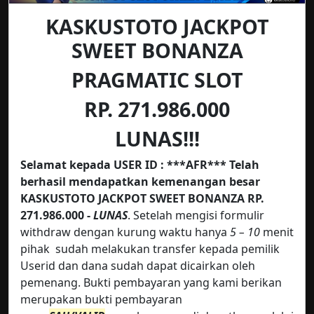
KASKUSTOTO JACKPOT
SWEET BONANZA
PRAGMATIC SLOT
RP. 271.986.000
LUNAS!!!
Selamat kepada USER ID : ***AFR*** Telah
berhasil mendapatkan kemenangan besar
KASKUSTOTO JACKPOT SWEET BONANZA RP.
271.986.000 -
LUNAS
. Setelah mengisi formulir
withdraw dengan kurung waktu hanya
5 – 10
menit
pihak
sudah melakukan transfer kepada pemilik
Userid dan dana sudah dapat dicairkan oleh
pemenang. Bukti pembayaran yang kami berikan
merupakan bukti pembayaran