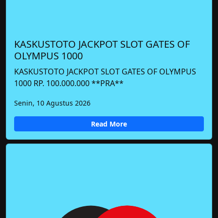
KASKUSTOTO JACKPOT SLOT GATES OF
OLYMPUS 1000
KASKUSTOTO JACKPOT SLOT GATES OF OLYMPUS
1000 RP. 100.000.000 **PRA**
Senin, 10 Agustus 2026
Read More