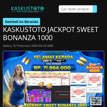
Kembali ke Beranda
KASKUSTOTO JACKPOT SWEET
BONANZA 1000
Sabtu, 07 Februari 2026 04:52 WIB