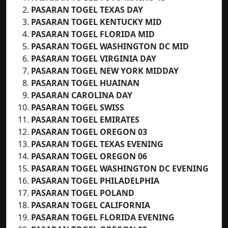
PASARAN TOGEL TEXAS DAY
PASARAN TOGEL KENTUCKY MID
PASARAN TOGEL
FLORIDA MID
PASARAN TOGEL WASHINGTON DC MID
PASARAN TOGEL VIRGINIA DAY
PASARAN TOGEL NEW YORK MIDDAY
PASARAN TOGEL HUAINAN
PASARAN CAROLINA DAY
PASARAN TOGEL SWISS
PASARAN TOGEL EMIRATES
PASARAN TOGEL OREGON 03
PASARAN TOGEL TEXAS EVENING
PASARAN TOGEL OREGON 06
PASARAN TOGEL WASHINGTON DC EVENING
PASARAN TOGEL PHILADELPHIA
PASARAN TOGEL POLAND
PASARAN TOGEL CALIFORNIA
PASARAN TOGEL FLORIDA EVENING