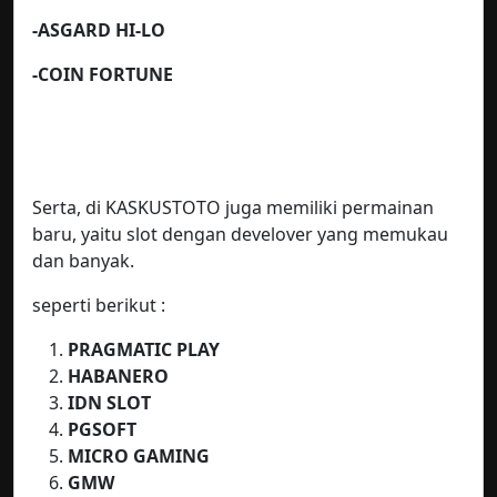
-ASGARD HI-LO
-COIN FORTUNE
Serta, di KASKUSTOTO juga memiliki permainan
baru, yaitu slot dengan develover yang memukau
dan banyak.
seperti berikut :
PRAGMATIC PLAY
HABANERO
IDN SLOT
PGSOFT
MICRO GAMING
GMW