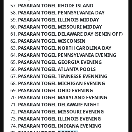
PASARAN TOGEL RHODE ISLAND
PASARAN TOGEL PENNSYLVANIA DAY
PASARAN TOGEL ILLINOIS MIDDAY
PASARAN TOGEL MISSOURI MIDDAY
PASARAN TOGEL DELAWARE DAY (SENIN OFF)
PASARAN TOGEL WISCONSIN
PASARAN TOGEL NORTH CAROLINA DAY
PASARAN TOGEL PENNSYLVANIA EVENING
PASARAN TOGEL GEORGIA EVENING
PASARAN TOGEL ATLANTA POOLS
PASARAN TOGEL TENNESSE EVENNING
PASARAN TOGEL MICHIGAN EVENING
PASARAN TOGEL OHIO EVENING
PASARAN TOGEL MARYLAND EVENING
PASARAN TOGEL DELAWARE NIGHT
PASARAN TOGEL MISSOURI EVENING
PASARAN TOGEL ILLINOIS EVENING
PASARAN TOGEL INDIANA EVENING