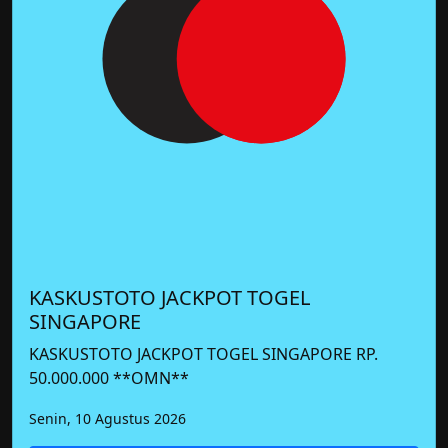
KASKUSTOTO JACKPOT TOGEL
SINGAPORE
KASKUSTOTO JACKPOT TOGEL SINGAPORE RP.
50.000.000 **OMN**
Senin, 10 Agustus 2026