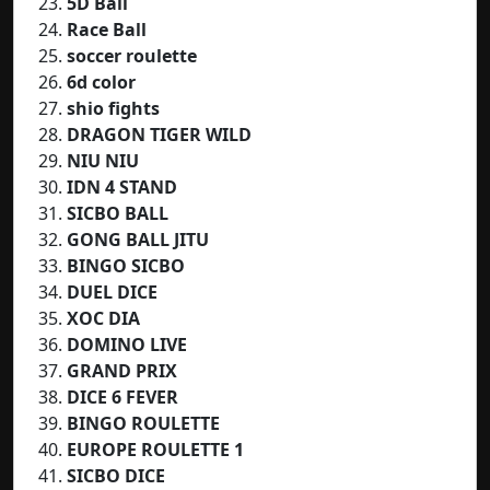
5D Ball
Race Ball
soccer roulette
6d color
shio fights
DRAGON TIGER WILD
NIU NIU
IDN 4 STAND
SICBO BALL
GONG BALL JITU
BINGO SICBO
DUEL DICE
XOC DIA
DOMINO LIVE
GRAND PRIX
DICE 6 FEVER
BINGO ROULETTE
EUROPE ROULETTE 1
SICBO DICE