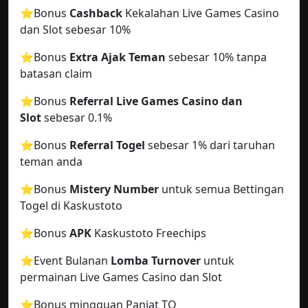
⭐️Bonus
Cashback
Kekalahan Live Games Casino
dan Slot sebesar 10%
⭐️Bonus
Extra Ajak Teman
sebesar 10% tanpa
batasan claim
⭐️Bonus
Referral Live Games Casino dan
Slot
sebesar 0.1%
⭐️Bonus
Referral Togel
sebesar 1% dari taruhan
teman anda
⭐️Bonus
Mistery Number
untuk semua Bettingan
Togel di Kaskustoto
⭐️Bonus
APK
Kaskustoto Freechips
⭐️Event Bulanan
Lomba Turnover
untuk
permainan Live Games Casino dan Slot
⭐️Bonus mingguan Panjat TO