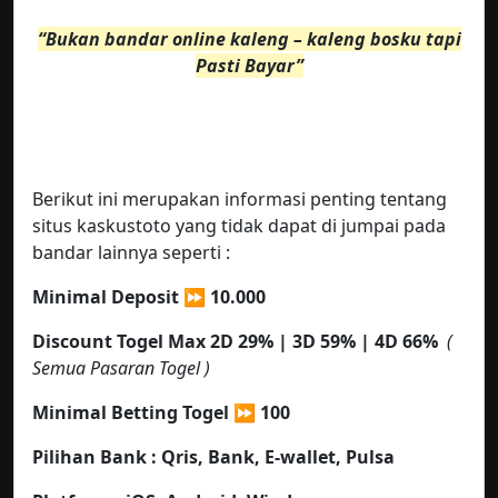
“Bukan bandar online kaleng – kaleng bosku tapi
Pasti Bayar”
Berikut ini merupakan informasi penting tentang
situs kaskustoto yang tidak dapat di jumpai pada
bandar lainnya seperti :
Minimal Deposit ⏩ 10.000
Discount Togel Max 2D 29% | 3D 59% | 4D 66%
(
Semua Pasaran Togel )
Minimal Betting Togel
⏩ 100
Pilihan Bank : Qris,
Bank, E-wallet, Pulsa