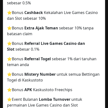
sebesar 0.5%
⭐️Bonus
Cashback
Kekalahan Live Games Casino
dan Slot sebesar 10%
⭐️Bonus
Extra Ajak Teman
sebesar 10% tanpa
batasan claim
⭐️Bonus
Referral Live Games Casino dan
Slot
sebesar 0.1%
⭐️Bonus
Referral Togel
sebesar 1% dari taruhan
teman anda
⭐️Bonus
Mistery Number
untuk semua Bettingan
Togel di Kaskustoto
⭐️Bonus
APK
Kaskustoto Freechips
⭐️Event Bulanan
Lomba Turnover
untuk
permainan Live Games Casino dan Slot