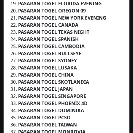
PASARAN TOGEL FLORIDA EVENING
PASARAN TOGEL OREGON 09
PASARAN TOGEL NEW YORK EVENING
PASARAN TOGEL CANADA
PASARAN TOGEL
TEXAS NIGHT
PASARAN TOGEL
SPANISH
PASARAN TOGEL CAMBODIA
PASARAN TOGEL BULLSEYE
PASARAN TOGEL SYDNEY
PASARAN TOGEL LUSAKA
PASARAN TOGEL CHINA
PASARAN TOGEL SKOTLANDIA
PASARAN TOGEL JAPAN
PASARAN TOGEL SINGAPORE
PASARAN TOGEL PHOENIX 4D
PASARAN TOGEL DOMINIKA
PASARAN TOGEL PCSO
PASARAN TOGEL TAIWAN
PASARAN TOGEL MONROVIA