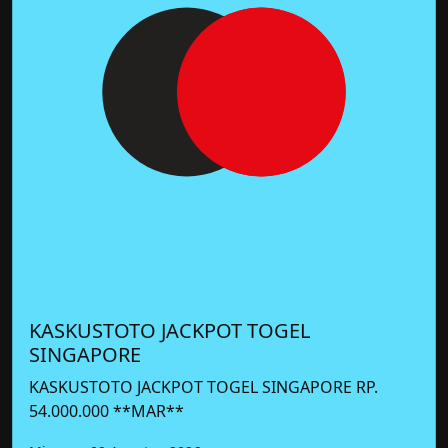
KASKUSTOTO JACKPOT TOGEL
SINGAPORE
KASKUSTOTO JACKPOT TOGEL SINGAPORE RP.
54.000.000 **MAR**