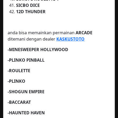
SICBO DICE
12D THUNDER
anda bisa memainkan permainan
ARCADE
ditemani dengan dealer
KASKUSTOTO
-MINESWEEPER HOLLYWOOD
-PLINKO PINBALL
-ROULETTE
-PLINKO
-SHOGUN EMPIRE
-BACCARAT
-HAUNTED HAVEN