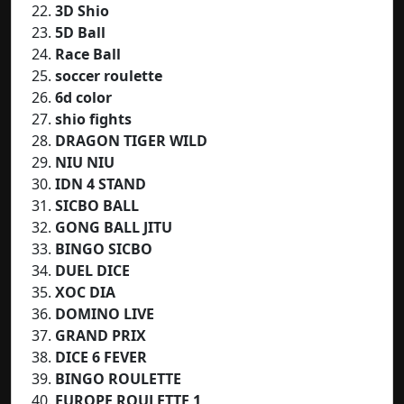
3D Shio
5D Ball
Race Ball
soccer roulette
6d color
shio fights
DRAGON TIGER WILD
NIU NIU
IDN 4 STAND
SICBO BALL
GONG BALL JITU
BINGO SICBO
DUEL DICE
XOC DIA
DOMINO LIVE
GRAND PRIX
DICE 6 FEVER
BINGO ROULETTE
EUROPE ROULETTE 1