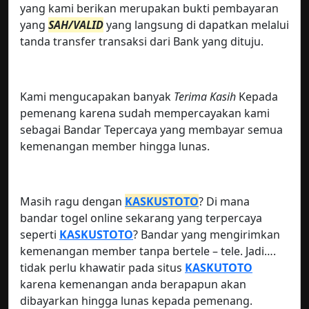
yang kami berikan merupakan bukti pembayaran
yang
SAH/VALID
yang langsung di dapatkan melalui
tanda transfer transaksi dari Bank yang dituju.
Kami mengucapakan banyak
Terima Kasih
Kepada
pemenang karena sudah mempercayakan kami
sebagai Bandar Tepercaya yang membayar semua
kemenangan member hingga lunas.
Masih ragu dengan
KASKUSTOTO
? Di mana
bandar togel online sekarang yang terpercaya
seperti
KASKUSTOTO
? Bandar yang mengirimkan
kemenangan member tanpa bertele – tele. Jadi….
tidak perlu khawatir pada situs
KASKUTOTO
karena kemenangan anda berapapun akan
dibayarkan hingga lunas kepada pemenang.