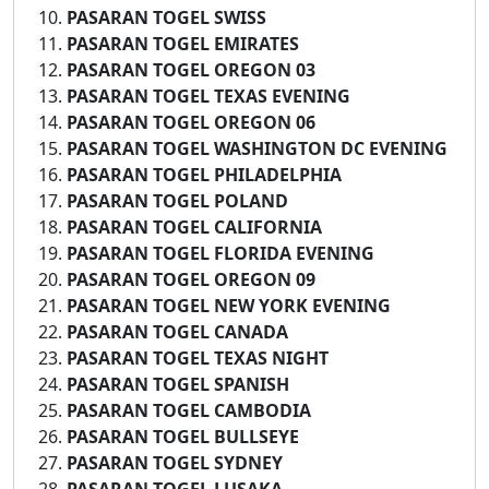
PASARAN TOGEL SWISS
PASARAN TOGEL EMIRATES
PASARAN TOGEL OREGON 03
PASARAN TOGEL TEXAS EVENING
PASARAN TOGEL OREGON 06
PASARAN TOGEL WASHINGTON DC EVENING
PASARAN TOGEL PHILADELPHIA
PASARAN TOGEL POLAND
PASARAN TOGEL CALIFORNIA
PASARAN TOGEL FLORIDA EVENING
PASARAN TOGEL OREGON 09
PASARAN TOGEL NEW YORK EVENING
PASARAN TOGEL CANADA
PASARAN TOGEL
TEXAS NIGHT
PASARAN TOGEL
SPANISH
PASARAN TOGEL CAMBODIA
PASARAN TOGEL BULLSEYE
PASARAN TOGEL SYDNEY