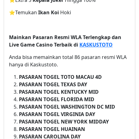
⭐️Extra 5
Kepala Joker
Hingga 100%
⭐️Temukan
Ikan Koi
Hoki
Mainkan Pasaran Resmi WLA Terlengkap dan
Live Game Casino Terbaik di
KASKUSTOTO
Anda bisa memainkan total 86 pasaran resmi WLA
hanya di Kaskustoto.
PASARAN TOGEL TOTO MACAU
4D
PASARAN TOGEL TEXAS DAY
PASARAN TOGEL KENTUCKY MID
PASARAN TOGEL
FLORIDA MID
PASARAN TOGEL WASHINGTON DC MID
PASARAN TOGEL VIRGINIA DAY
PASARAN TOGEL NEW YORK MIDDAY
PASARAN TOGEL HUAINAN
PASARAN CAROLINA DAY