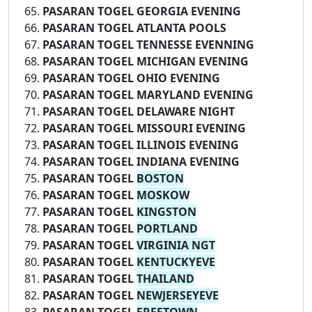
PASARAN TOGEL GEORGIA EVENING
PASARAN TOGEL ATLANTA POOLS
PASARAN TOGEL TENNESSE EVENNING
PASARAN TOGEL MICHIGAN EVENING
PASARAN TOGEL OHIO EVENING
PASARAN TOGEL MARYLAND EVENING
PASARAN TOGEL DELAWARE NIGHT
PASARAN TOGEL MISSOURI EVENING
PASARAN TOGEL ILLINOIS EVENING
PASARAN TOGEL INDIANA EVENING
PASARAN TOGEL
BOSTON
PASARAN TOGEL
MOSKOW
PASARAN TOGEL
KINGSTON
PASARAN TOGEL
PORTLAND
PASARAN TOGEL
VIRGINIA NGT
PASARAN TOGEL
KENTUCKYEVE
PASARAN TOGEL
THAILAND
PASARAN TOGEL
NEWJERSEYEVE