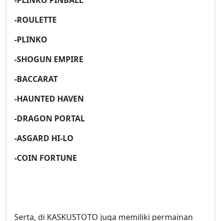
-PLINKO PINBALL
-ROULETTE
-PLINKO
-SHOGUN EMPIRE
-BACCARAT
-HAUNTED HAVEN
-DRAGON PORTAL
-ASGARD HI-LO
-COIN FORTUNE
Serta, di KASKUSTOTO juga memiliki permainan