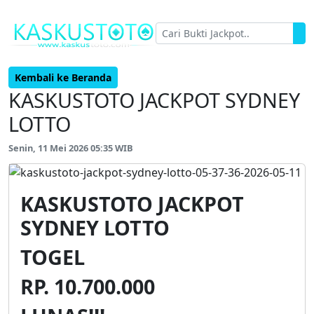
Kembali ke Beranda
KASKUSTOTO JACKPOT SYDNEY
LOTTO
Senin, 11 Mei 2026 05:35 WIB
KASKUSTOTO JACKPOT
SYDNEY LOTTO
TOGEL
RP. 10.700.000