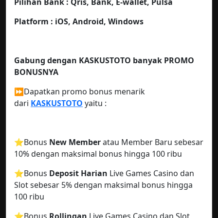
Pilihan Bank : Qris,
Bank, E-wallet, Pulsa
Platform :
iOS, Android, Windows
Gabung dengan KASKUSTOTO
banyak PROMO
BONUSNYA
⏩Dapatkan promo bonus menarik
dari
KASKUSTOTO
yaitu :
⭐️Bonus
New Member
atau Member Baru sebesar
10% dengan maksimal bonus hingga 100 ribu
⭐️Bonus
Deposit Harian
Live Games Casino dan
Slot sebesar 5% dengan maksimal bonus hingga
100 ribu
⭐️Bonus
Rollingan
Live Games Casino dan Slot