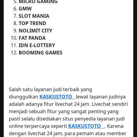
MICRO GAMING
GMW
SLOT MANIA
TOP TREND
NOLIMIT CITY
FAT PANDA
IDN E-LOTTERY
BOOMING GAMES
Salah satu layanan judi terbaik yang
diunggulkan
KASKUSTOTO
lewat layanan judinya
adalah adanya fitur livechat 24 jam. Livechat sendiri
menjadi sebuah fitur yang sangat penting yang
pasti selalu disediakan situs penyedia layanan judi
online terpercaya seperti
KASKUSTOTO
. Karena
dengan livechat 24 jam, para pemain atau member