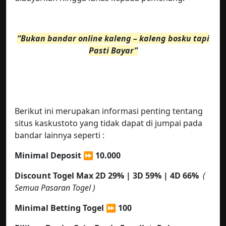
“Bukan bandar online kaleng – kaleng bosku tapi
Pasti Bayar”
Berikut ini merupakan informasi penting tentang
situs kaskustoto yang tidak dapat di jumpai pada
bandar lainnya seperti :
Minimal Deposit ⏩ 10.000
Discount Togel Max 2D 29% | 3D 59% | 4D 66%
(
Semua Pasaran Togel )
Minimal Betting Togel
⏩ 100