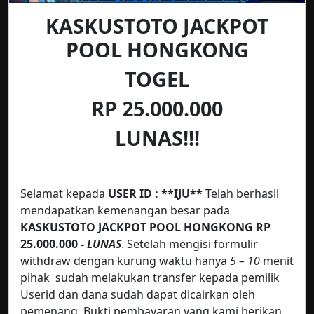
KASKUSTOTO JACKPOT
POOL HONGKONG
TOGEL
RP 25.000.000
LUNAS!!!
Selamat kepada
USER ID : **IJU**
Telah berhasil
mendapatkan kemenangan besar pada
KASKUSTOTO JACKPOT POOL HONGKONG RP
25.000.000 -
LUNAS
. Setelah mengisi formulir
withdraw dengan kurung waktu hanya
5 – 10
menit
pihak
sudah melakukan transfer kepada pemilik
Userid dan dana sudah dapat dicairkan oleh
pemenang. Bukti pembayaran yang kami berikan