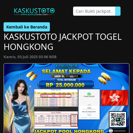
Kembali ke Beranda
KASKUSTOTO JACKPOT TOGEL
HONGKONG
Kamis, 03 Juli 2025 03:06 WIB