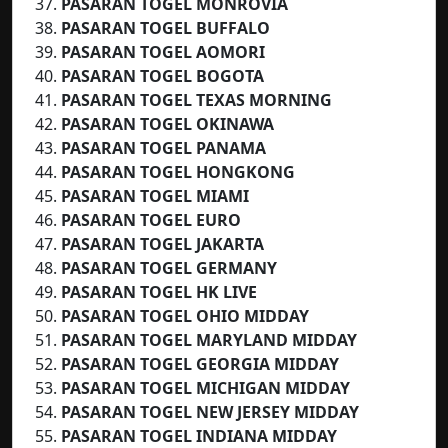
PASARAN TOGEL MONROVIA
PASARAN TOGEL BUFFALO
PASARAN TOGEL AOMORI
PASARAN TOGEL BOGOTA
PASARAN TOGEL TEXAS MORNING
PASARAN TOGEL OKINAWA
PASARAN TOGEL PANAMA
PASARAN TOGEL HONGKONG
PASARAN TOGEL MIAMI
PASARAN TOGEL EURO
PASARAN TOGEL
JAKARTA
PASARAN TOGEL GERMANY
PASARAN TOGEL HK LIVE
PASARAN TOGEL OHIO MIDDAY
PASARAN TOGEL MARYLAND MIDDAY
PASARAN TOGEL GEORGIA MIDDAY
PASARAN TOGEL MICHIGAN MIDDAY
PASARAN TOGEL NEW JERSEY MIDDAY
PASARAN TOGEL INDIANA MIDDAY