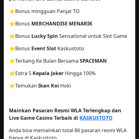
⭐️Bonus mingguan Panjat TO
⭐️
Bonus
MERCHANDISE MENARIK
⭐️Bonus
Lucky Spin
Sensational untuk Slot Game
⭐️Bonus
Event Slot
Kaskustoto
⭐️Terbang Ke Bulan Bersama
SPACEMAN
⭐️Extra 5
Kepala Joker
Hingga 100%
⭐️Temukan
Ikan Koi
Hoki
Mainkan Pasaran Resmi WLA Terlengkap dan
Live Game Casino Terbaik di
KASKUSTOTO
Anda bisa memainkan total 86 pasaran resmi WLA
hanya di Kaskustoto.