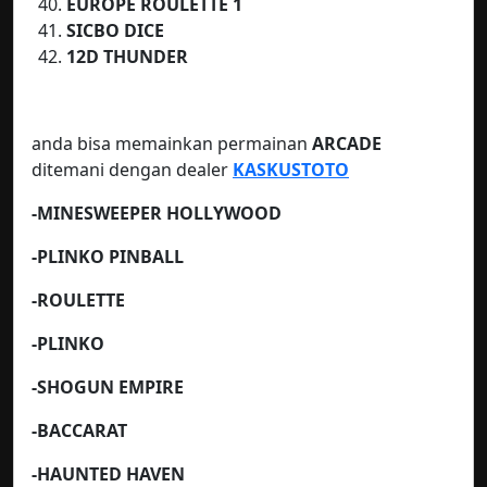
EUROPE ROULETTE 1
SICBO DICE
12D THUNDER
anda bisa memainkan permainan
ARCADE
ditemani dengan dealer
KASKUSTOTO
-MINESWEEPER HOLLYWOOD
-PLINKO PINBALL
-ROULETTE
-PLINKO
-SHOGUN EMPIRE
-BACCARAT
-HAUNTED HAVEN