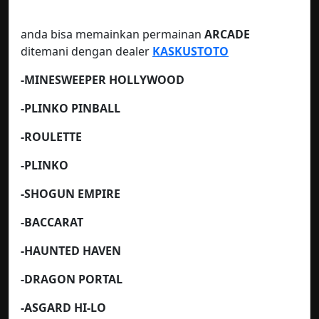
anda bisa memainkan permainan
ARCADE
ditemani dengan dealer
KASKUSTOTO
-MINESWEEPER HOLLYWOOD
-PLINKO PINBALL
-ROULETTE
-PLINKO
-SHOGUN EMPIRE
-BACCARAT
-HAUNTED HAVEN
-DRAGON PORTAL
-ASGARD HI-LO