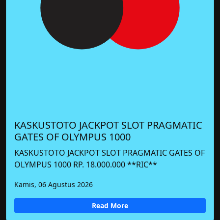
KASKUSTOTO JACKPOT SLOT PRAGMATIC
GATES OF OLYMPUS 1000
KASKUSTOTO JACKPOT SLOT PRAGMATIC GATES OF
OLYMPUS 1000 RP. 18.000.000 **RIC**
Kamis, 06 Agustus 2026
Read More