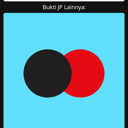
Bukti JP Lainnya: