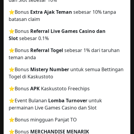
⭐️Bonus
Extra Ajak Teman
sebesar 10% tanpa
batasan claim
⭐️Bonus
Referral Live Games Casino dan
Slot
sebesar 0.1%
⭐️Bonus
Referral Togel
sebesar 1% dari taruhan
teman anda
⭐️Bonus
Mistery Number
untuk semua Bettingan
Togel di Kaskustoto
⭐️Bonus
APK
Kaskustoto Freechips
⭐️Event Bulanan
Lomba Turnover
untuk
permainan Live Games Casino dan Slot
⭐️Bonus mingguan Panjat TO
⭐️
Bonus
MERCHANDISE MENARIK