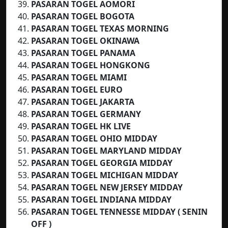
PASARAN TOGEL AOMORI
PASARAN TOGEL BOGOTA
PASARAN TOGEL TEXAS MORNING
PASARAN TOGEL OKINAWA
PASARAN TOGEL PANAMA
PASARAN TOGEL HONGKONG
PASARAN TOGEL MIAMI
PASARAN TOGEL EURO
PASARAN TOGEL
JAKARTA
PASARAN TOGEL GERMANY
PASARAN TOGEL HK LIVE
PASARAN TOGEL OHIO MIDDAY
PASARAN TOGEL MARYLAND MIDDAY
PASARAN TOGEL GEORGIA MIDDAY
PASARAN TOGEL MICHIGAN MIDDAY
PASARAN TOGEL NEW JERSEY MIDDAY
PASARAN TOGEL INDIANA MIDDAY
PASARAN TOGEL TENNESSE MIDDAY ( SENIN
OFF )