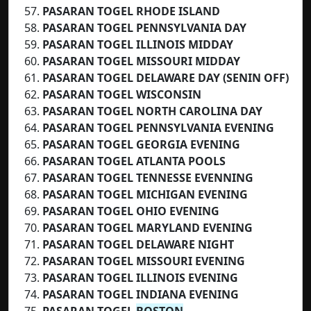
PASARAN TOGEL RHODE ISLAND
PASARAN TOGEL PENNSYLVANIA DAY
PASARAN TOGEL ILLINOIS MIDDAY
PASARAN TOGEL MISSOURI MIDDAY
PASARAN TOGEL DELAWARE DAY (SENIN OFF)
PASARAN TOGEL WISCONSIN
PASARAN TOGEL NORTH CAROLINA DAY
PASARAN TOGEL PENNSYLVANIA EVENING
PASARAN TOGEL GEORGIA EVENING
PASARAN TOGEL ATLANTA POOLS
PASARAN TOGEL TENNESSE EVENNING
PASARAN TOGEL MICHIGAN EVENING
PASARAN TOGEL OHIO EVENING
PASARAN TOGEL MARYLAND EVENING
PASARAN TOGEL DELAWARE NIGHT
PASARAN TOGEL MISSOURI EVENING
PASARAN TOGEL ILLINOIS EVENING
PASARAN TOGEL INDIANA EVENING
PASARAN TOGEL
BOSTON