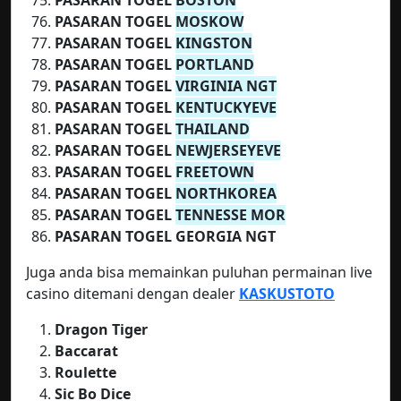
PASARAN TOGEL
MOSKOW
PASARAN TOGEL
KINGSTON
PASARAN TOGEL
PORTLAND
PASARAN TOGEL
VIRGINIA NGT
PASARAN TOGEL
KENTUCKYEVE
PASARAN TOGEL
THAILAND
PASARAN TOGEL
NEWJERSEYEVE
PASARAN TOGEL
FREETOWN
PASARAN TOGEL
NORTHKOREA
PASARAN TOGEL
TENNESSE MOR
PASARAN TOGEL GEORGIA NGT
Juga anda bisa memainkan puluhan permainan live
casino ditemani dengan dealer
KASKUSTOTO
Dragon Tiger
Baccarat
Roulette
Sic Bo Dice