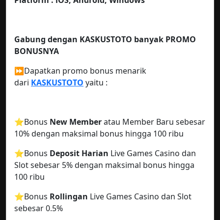
Gabung dengan KASKUSTOTO
banyak PROMO
BONUSNYA
⏩Dapatkan promo bonus menarik
dari
KASKUSTOTO
yaitu :
⭐️Bonus
New Member
atau Member Baru sebesar
10% dengan maksimal bonus hingga 100 ribu
⭐️Bonus
Deposit Harian
Live Games Casino dan
Slot sebesar 5% dengan maksimal bonus hingga
100 ribu
⭐️Bonus
Rollingan
Live Games Casino dan Slot
sebesar 0.5%