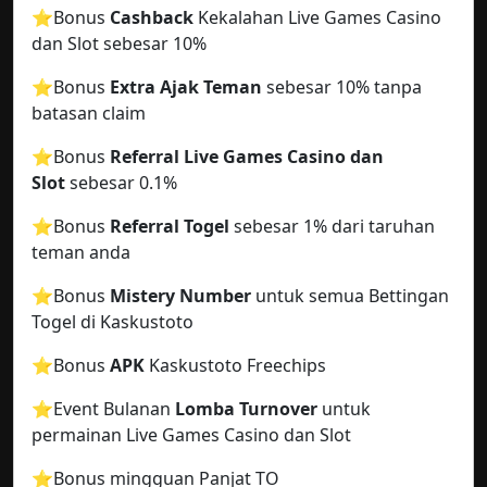
⭐️Bonus
Cashback
Kekalahan Live Games Casino
dan Slot sebesar 10%
⭐️Bonus
Extra Ajak Teman
sebesar 10% tanpa
batasan claim
⭐️Bonus
Referral Live Games Casino dan
Slot
sebesar 0.1%
⭐️Bonus
Referral Togel
sebesar 1% dari taruhan
teman anda
⭐️Bonus
Mistery Number
untuk semua Bettingan
Togel di Kaskustoto
⭐️Bonus
APK
Kaskustoto Freechips
⭐️Event Bulanan
Lomba Turnover
untuk
permainan Live Games Casino dan Slot
⭐️Bonus mingguan Panjat TO