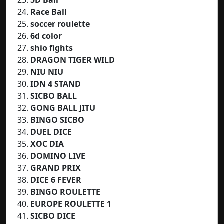
Race Ball
soccer roulette
6d color
shio fights
DRAGON TIGER WILD
NIU NIU
IDN 4 STAND
SICBO BALL
GONG BALL JITU
BINGO SICBO
DUEL DICE
XOC DIA
DOMINO LIVE
GRAND PRIX
DICE 6 FEVER
BINGO ROULETTE
EUROPE ROULETTE 1
SICBO DICE