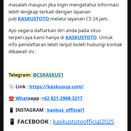
masalah maupun jika ingin mengetahui informasi
lebih lengkap terkait dengan layanan
judi
KASKUSTOTO
melalui layanan CS 24 jam.
Ayo segera daftarkan diri anda pada situs
terpercaya kami hanya di
KASKUSTOTO
. Untuk
info pendaftaran lebih lanjut boleh hubungi kontak
dibawah ini :
Telegram:
@CSKASKUS1
📎 Link
:
https://kaskusup.com/
☎️ What
sapp
:
+62 821-2968-3217
📱 INSTAGRAM
:
kaskus_official1
📱
FACEBOOK
:
kaskustotoofficial2025