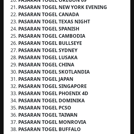
PASARAN TOGEL NEW YORK EVENING
PASARAN TOGEL CANADA
PASARAN TOGEL
TEXAS NIGHT
PASARAN TOGEL
SPANISH
PASARAN TOGEL CAMBODIA
PASARAN TOGEL BULLSEYE
PASARAN TOGEL SYDNEY
PASARAN TOGEL LUSAKA
PASARAN TOGEL CHINA
PASARAN TOGEL SKOTLANDIA
PASARAN TOGEL JAPAN
PASARAN TOGEL SINGAPORE
PASARAN TOGEL PHOENIX 4D
PASARAN TOGEL DOMINIKA
PASARAN TOGEL PCSO
PASARAN TOGEL TAIWAN
PASARAN TOGEL MONROVIA
PASARAN TOGEL BUFFALO