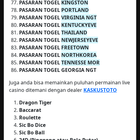
PASARAN TOGEL
KINGSTON
PASARAN TOGEL
PORTLAND
PASARAN TOGEL
VIRGINIA NGT
PASARAN TOGEL
KENTUCKYEVE
PASARAN TOGEL
THAILAND
PASARAN TOGEL
NEWJERSEYEVE
PASARAN TOGEL
FREETOWN
PASARAN TOGEL
NORTHKOREA
PASARAN TOGEL
TENNESSE MOR
PASARAN TOGEL GEORGIA NGT
Juga anda bisa memainkan puluhan permainan live
casino ditemani dengan dealer
KASKUSTOTO
Dragon Tiger
Baccarat
Roulette
Sic Bo Dice
Sic Bo Ball
24D (Pingpong atau Bola Putar)