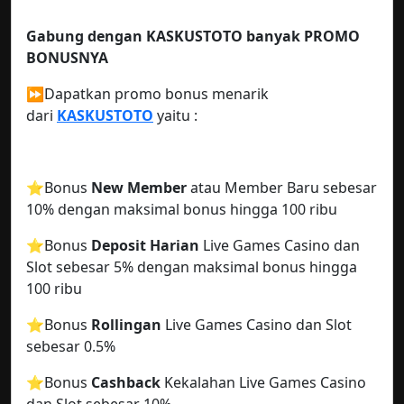
Gabung dengan KASKUSTOTO
banyak PROMO
BONUSNYA
⏩Dapatkan promo bonus menarik
dari
KASKUSTOTO
yaitu :
⭐️Bonus
New Member
atau Member Baru sebesar
10% dengan maksimal bonus hingga 100 ribu
⭐️Bonus
Deposit Harian
Live Games Casino dan
Slot sebesar 5% dengan maksimal bonus hingga
100 ribu
⭐️Bonus
Rollingan
Live Games Casino dan Slot
sebesar 0.5%
⭐️Bonus
Cashback
Kekalahan Live Games Casino
dan Slot sebesar 10%