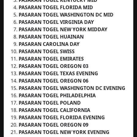
PASARAN TOGEL
FLORIDA MID
PASARAN TOGEL WASHINGTON DC MID
PASARAN TOGEL VIRGINIA DAY
PASARAN TOGEL NEW YORK MIDDAY
PASARAN TOGEL HUAINAN
PASARAN CAROLINA DAY
PASARAN TOGEL SWISS
PASARAN TOGEL EMIRATES
PASARAN TOGEL OREGON 03
PASARAN TOGEL TEXAS EVENING
PASARAN TOGEL OREGON 06
PASARAN TOGEL WASHINGTON DC EVENING
PASARAN TOGEL PHILADELPHIA
PASARAN TOGEL POLAND
PASARAN TOGEL CALIFORNIA
PASARAN TOGEL FLORIDA EVENING
PASARAN TOGEL OREGON 09
PASARAN TOGEL NEW YORK EVENING