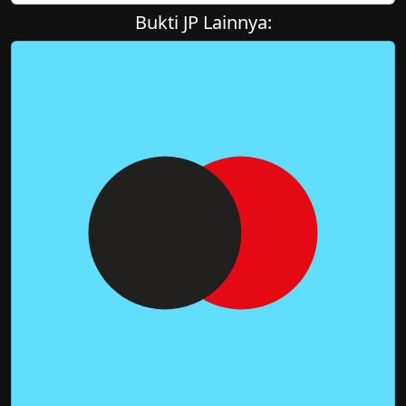
Bukti JP Lainnya: