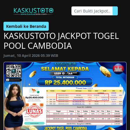
Kembali ke Beranda
KASKUSTOTO JACKPOT TOGEL
POOL CAMBODIA
Jumat, 10 April 2026 05:39 WIB