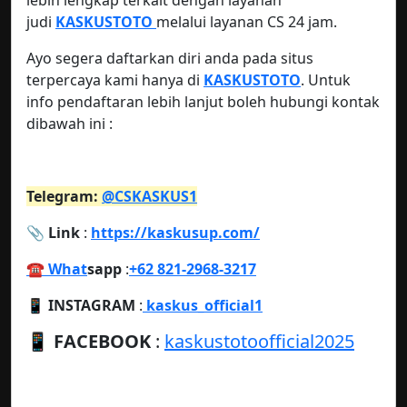
judi
KASKUSTOTO
melalui layanan CS 24 jam.
Ayo segera daftarkan diri anda pada situs
terpercaya kami hanya di
KASKUSTOTO
. Untuk
info pendaftaran lebih lanjut boleh hubungi kontak
dibawah ini :
Telegram:
@CSKASKUS1
📎 Link
:
https://kaskusup.com/
☎️ What
sapp
:
+62 821-2968-3217
📱 INSTAGRAM
:
kaskus_official1
📱
FACEBOOK
:
kaskustotoofficial2025