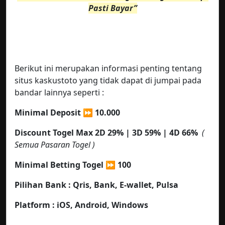
Pasti Bayar”
Berikut ini merupakan informasi penting tentang
situs kaskustoto yang tidak dapat di jumpai pada
bandar lainnya seperti :
Minimal Deposit ⏩ 10.000
Discount Togel Max 2D 29% | 3D 59% | 4D 66%
(
Semua Pasaran Togel )
Minimal Betting Togel
⏩ 100
Pilihan Bank : Qris,
Bank, E-wallet, Pulsa
Platform :
iOS, Android, Windows