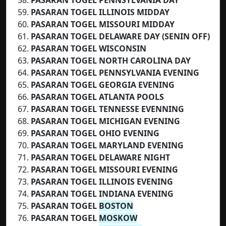
PASARAN TOGEL ILLINOIS MIDDAY
PASARAN TOGEL MISSOURI MIDDAY
PASARAN TOGEL DELAWARE DAY (SENIN OFF)
PASARAN TOGEL WISCONSIN
PASARAN TOGEL NORTH CAROLINA DAY
PASARAN TOGEL PENNSYLVANIA EVENING
PASARAN TOGEL GEORGIA EVENING
PASARAN TOGEL ATLANTA POOLS
PASARAN TOGEL TENNESSE EVENNING
PASARAN TOGEL MICHIGAN EVENING
PASARAN TOGEL OHIO EVENING
PASARAN TOGEL MARYLAND EVENING
PASARAN TOGEL DELAWARE NIGHT
PASARAN TOGEL MISSOURI EVENING
PASARAN TOGEL ILLINOIS EVENING
PASARAN TOGEL INDIANA EVENING
PASARAN TOGEL
BOSTON
PASARAN TOGEL
MOSKOW