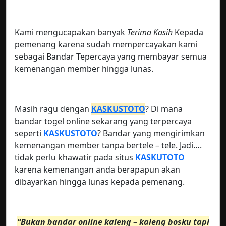
Kami mengucapakan banyak
Terima Kasih
Kepada
pemenang karena sudah mempercayakan kami
sebagai Bandar Tepercaya yang membayar semua
kemenangan member hingga lunas.
Masih ragu dengan
KASKUSTOTO
? Di mana
bandar togel online sekarang yang terpercaya
seperti
KASKUSTOTO
? Bandar yang mengirimkan
kemenangan member tanpa bertele – tele. Jadi….
tidak perlu khawatir pada situs
KASKUTOTO
karena kemenangan anda berapapun akan
dibayarkan hingga lunas kepada pemenang.
“Bukan bandar online kaleng – kaleng bosku tapi