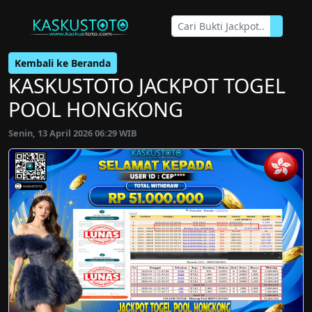
Kembali ke Beranda
KASKUSTOTO JACKPOT TOGEL
POOL HONGKONG
Senin, 13 April 2026 06:29 WIB