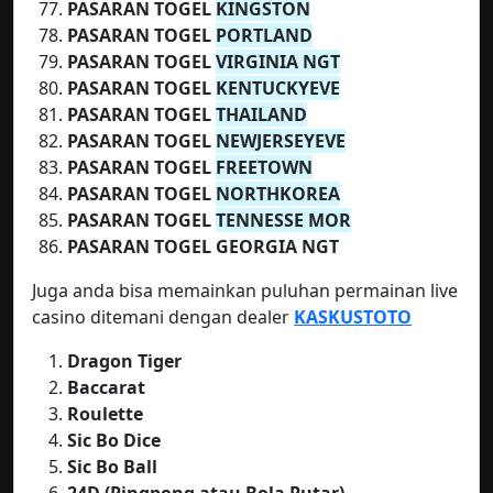
PASARAN TOGEL
KINGSTON
PASARAN TOGEL
PORTLAND
PASARAN TOGEL
VIRGINIA NGT
PASARAN TOGEL
KENTUCKYEVE
PASARAN TOGEL
THAILAND
PASARAN TOGEL
NEWJERSEYEVE
PASARAN TOGEL
FREETOWN
PASARAN TOGEL
NORTHKOREA
PASARAN TOGEL
TENNESSE MOR
PASARAN TOGEL GEORGIA NGT
Juga anda bisa memainkan puluhan permainan live
casino ditemani dengan dealer
KASKUSTOTO
Dragon Tiger
Baccarat
Roulette
Sic Bo Dice
Sic Bo Ball
24D (Pingpong atau Bola Putar)