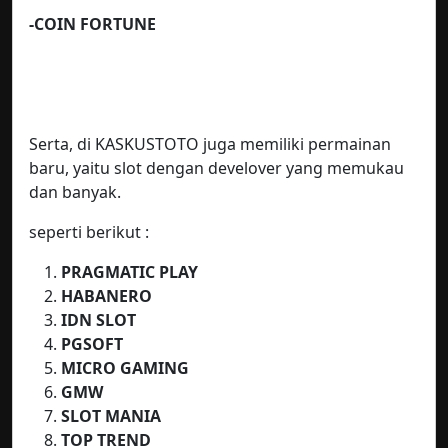
-COIN FORTUNE
Serta, di KASKUSTOTO juga memiliki permainan
baru, yaitu slot dengan develover yang memukau
dan banyak.
seperti berikut :
PRAGMATIC PLAY
HABANERO
IDN SLOT
PGSOFT
MICRO GAMING
GMW
SLOT MANIA
TOP TREND