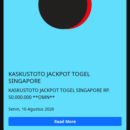
KASKUSTOTO JACKPOT TOGEL
SINGAPORE
KASKUSTOTO JACKPOT TOGEL SINGAPORE RP.
50.000.000 **OMN**
Senin, 10 Agustus 2026
Read More