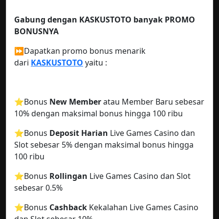
Gabung dengan KASKUSTOTO
banyak PROMO
BONUSNYA
⏩Dapatkan promo bonus menarik
dari
KASKUSTOTO
yaitu :
⭐️Bonus
New Member
atau Member Baru sebesar
10% dengan maksimal bonus hingga 100 ribu
⭐️Bonus
Deposit Harian
Live Games Casino dan
Slot sebesar 5% dengan maksimal bonus hingga
100 ribu
⭐️Bonus
Rollingan
Live Games Casino dan Slot
sebesar 0.5%
⭐️Bonus
Cashback
Kekalahan Live Games Casino
dan Slot sebesar 10%