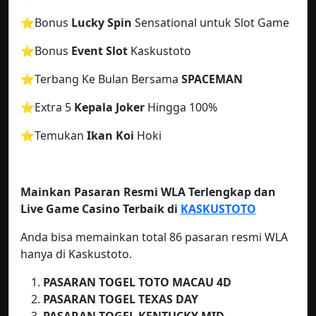
⭐️Bonus
Lucky Spin
Sensational untuk Slot Game
⭐️Bonus
Event Slot
Kaskustoto
⭐️Terbang Ke Bulan Bersama
SPACEMAN
⭐️Extra 5
Kepala Joker
Hingga 100%
⭐️Temukan
Ikan Koi
Hoki
Mainkan Pasaran Resmi WLA Terlengkap dan
Live Game Casino Terbaik di
KASKUSTOTO
Anda bisa memainkan total 86 pasaran resmi WLA
hanya di Kaskustoto.
PASARAN TOGEL TOTO MACAU
4D
PASARAN TOGEL TEXAS DAY
PASARAN TOGEL KENTUCKY MID