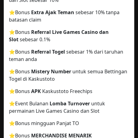
⭐️Bonus
Extra Ajak Teman
sebesar 10% tanpa
batasan claim
⭐️Bonus
Referral Live Games Casino dan
Slot
sebesar 0.1%
⭐️Bonus
Referral Togel
sebesar 1% dari taruhan
teman anda
⭐️Bonus
Mistery Number
untuk semua Bettingan
Togel di Kaskustoto
⭐️Bonus
APK
Kaskustoto Freechips
⭐️Event Bulanan
Lomba Turnover
untuk
permainan Live Games Casino dan Slot
⭐️Bonus mingguan Panjat TO
⭐️
Bonus
MERCHANDISE MENARIK