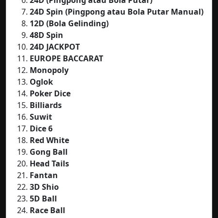
24D Spin (Pingpong atau Bola Putar Manual)
12D (Bola Gelinding)
48D Spin
24D JACKPOT
EUROPE BACCARAT
Monopoly
Oglok
Poker Dice
Billiards
Suwit
Dice 6
Red White
Gong Ball
Head Tails
Fantan
3D Shio
5D Ball
Race Ball