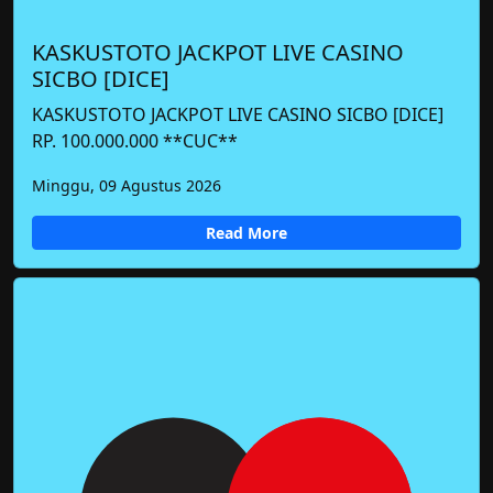
KASKUSTOTO JACKPOT LIVE CASINO
SICBO [DICE]
KASKUSTOTO JACKPOT LIVE CASINO SICBO [DICE]
RP. 100.000.000 **CUC**
Minggu, 09 Agustus 2026
Read More