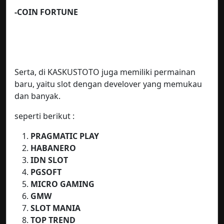
-COIN FORTUNE
Serta, di KASKUSTOTO juga memiliki permainan
baru, yaitu slot dengan develover yang memukau
dan banyak.
seperti berikut :
PRAGMATIC PLAY
HABANERO
IDN SLOT
PGSOFT
MICRO GAMING
GMW
SLOT MANIA
TOP TREND