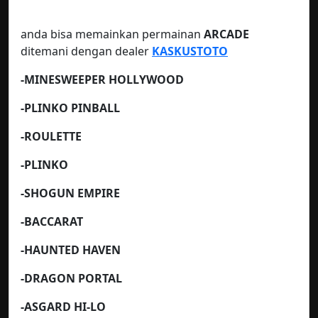
anda bisa memainkan permainan
ARCADE
ditemani dengan dealer
KASKUSTOTO
-MINESWEEPER HOLLYWOOD
-PLINKO PINBALL
-ROULETTE
-PLINKO
-SHOGUN EMPIRE
-BACCARAT
-HAUNTED HAVEN
-DRAGON PORTAL
-ASGARD HI-LO