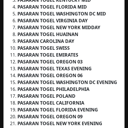
PASARAN TOGEL
FLORIDA MID
PASARAN TOGEL WASHINGTON DC MID
PASARAN TOGEL VIRGINIA DAY
PASARAN TOGEL NEW YORK MIDDAY
PASARAN TOGEL HUAINAN
PASARAN CAROLINA DAY
PASARAN TOGEL SWISS
PASARAN TOGEL EMIRATES
PASARAN TOGEL OREGON 03
PASARAN TOGEL TEXAS EVENING
PASARAN TOGEL OREGON 06
PASARAN TOGEL WASHINGTON DC EVENING
PASARAN TOGEL PHILADELPHIA
PASARAN TOGEL POLAND
PASARAN TOGEL CALIFORNIA
PASARAN TOGEL FLORIDA EVENING
PASARAN TOGEL OREGON 09
PASARAN TOGEL NEW YORK EVENING