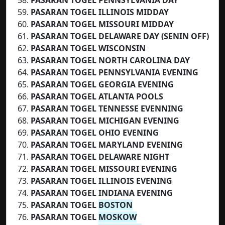
PASARAN TOGEL ILLINOIS MIDDAY
PASARAN TOGEL MISSOURI MIDDAY
PASARAN TOGEL DELAWARE DAY (SENIN OFF)
PASARAN TOGEL WISCONSIN
PASARAN TOGEL NORTH CAROLINA DAY
PASARAN TOGEL PENNSYLVANIA EVENING
PASARAN TOGEL GEORGIA EVENING
PASARAN TOGEL ATLANTA POOLS
PASARAN TOGEL TENNESSE EVENNING
PASARAN TOGEL MICHIGAN EVENING
PASARAN TOGEL OHIO EVENING
PASARAN TOGEL MARYLAND EVENING
PASARAN TOGEL DELAWARE NIGHT
PASARAN TOGEL MISSOURI EVENING
PASARAN TOGEL ILLINOIS EVENING
PASARAN TOGEL INDIANA EVENING
PASARAN TOGEL
BOSTON
PASARAN TOGEL
MOSKOW