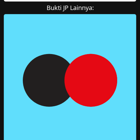
Bukti JP Lainnya: