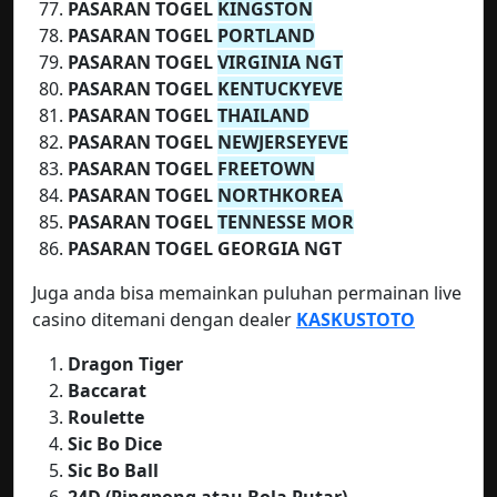
PASARAN TOGEL
KINGSTON
PASARAN TOGEL
PORTLAND
PASARAN TOGEL
VIRGINIA NGT
PASARAN TOGEL
KENTUCKYEVE
PASARAN TOGEL
THAILAND
PASARAN TOGEL
NEWJERSEYEVE
PASARAN TOGEL
FREETOWN
PASARAN TOGEL
NORTHKOREA
PASARAN TOGEL
TENNESSE MOR
PASARAN TOGEL GEORGIA NGT
Juga anda bisa memainkan puluhan permainan live
casino ditemani dengan dealer
KASKUSTOTO
Dragon Tiger
Baccarat
Roulette
Sic Bo Dice
Sic Bo Ball
24D (Pingpong atau Bola Putar)