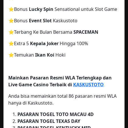
⭐️Bonus
Lucky Spin
Sensational untuk Slot Game
⭐️Bonus
Event Slot
Kaskustoto
⭐️Terbang Ke Bulan Bersama
SPACEMAN
⭐️Extra 5
Kepala Joker
Hingga 100%
⭐️Temukan
Ikan Koi
Hoki
Mainkan Pasaran Resmi WLA Terlengkap dan
Live Game Casino Terbaik di
KASKUSTOTO
Anda bisa memainkan total 86 pasaran resmi WLA
hanya di Kaskustoto.
PASARAN TOGEL TOTO MACAU
4D
PASARAN TOGEL TEXAS DAY
PASARAN TOGEL KENTUCKY MID