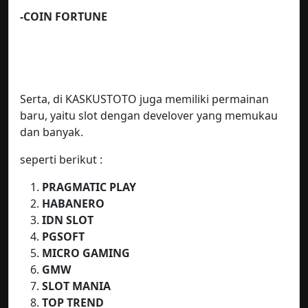
-COIN FORTUNE
Serta, di KASKUSTOTO juga memiliki permainan
baru, yaitu slot dengan develover yang memukau
dan banyak.
seperti berikut :
PRAGMATIC PLAY
HABANERO
IDN SLOT
PGSOFT
MICRO GAMING
GMW
SLOT MANIA
TOP TREND