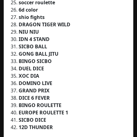
soccer roulette
6d color
shio fights
DRAGON TIGER WILD
NIU NIU
IDN 4 STAND
SICBO BALL
GONG BALL JITU
BINGO SICBO
DUEL DICE
XOC DIA
DOMINO LIVE
GRAND PRIX
DICE 6 FEVER
BINGO ROULETTE
EUROPE ROULETTE 1
SICBO DICE
12D THUNDER