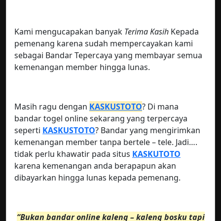
Kami mengucapakan banyak
Terima Kasih
Kepada
pemenang karena sudah mempercayakan kami
sebagai Bandar Tepercaya yang membayar semua
kemenangan member hingga lunas.
Masih ragu dengan
KASKUSTOTO
? Di mana
bandar togel online sekarang yang terpercaya
seperti
KASKUSTOTO
? Bandar yang mengirimkan
kemenangan member tanpa bertele – tele. Jadi….
tidak perlu khawatir pada situs
KASKUTOTO
karena kemenangan anda berapapun akan
dibayarkan hingga lunas kepada pemenang.
“Bukan bandar online kaleng – kaleng bosku tapi