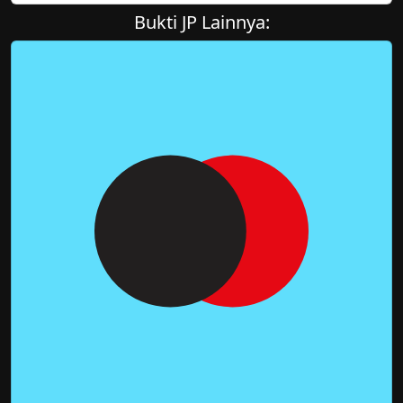
Bukti JP Lainnya: