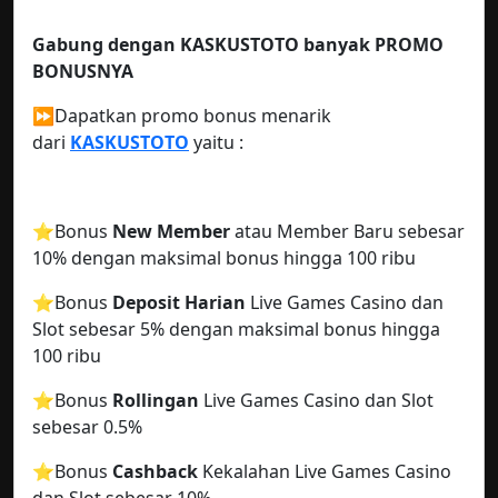
Gabung dengan KASKUSTOTO
banyak PROMO
BONUSNYA
⏩Dapatkan promo bonus menarik
dari
KASKUSTOTO
yaitu :
⭐️Bonus
New Member
atau Member Baru sebesar
10% dengan maksimal bonus hingga 100 ribu
⭐️Bonus
Deposit Harian
Live Games Casino dan
Slot sebesar 5% dengan maksimal bonus hingga
100 ribu
⭐️Bonus
Rollingan
Live Games Casino dan Slot
sebesar 0.5%
⭐️Bonus
Cashback
Kekalahan Live Games Casino
dan Slot sebesar 10%