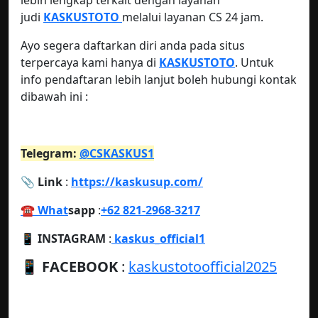
judi
KASKUSTOTO
melalui layanan CS 24 jam.
Ayo segera daftarkan diri anda pada situs
terpercaya kami hanya di
KASKUSTOTO
. Untuk
info pendaftaran lebih lanjut boleh hubungi kontak
dibawah ini :
Telegram:
@CSKASKUS1
📎 Link
:
https://kaskusup.com/
☎️ What
sapp
:
+62 821-2968-3217
📱 INSTAGRAM
:
kaskus_official1
📱
FACEBOOK
:
kaskustotoofficial2025