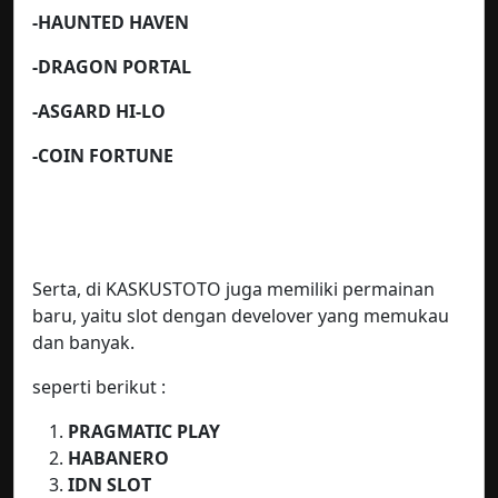
-HAUNTED HAVEN
-DRAGON PORTAL
-ASGARD HI-LO
-COIN FORTUNE
Serta, di KASKUSTOTO juga memiliki permainan
baru, yaitu slot dengan develover yang memukau
dan banyak.
seperti berikut :
PRAGMATIC PLAY
HABANERO
IDN SLOT