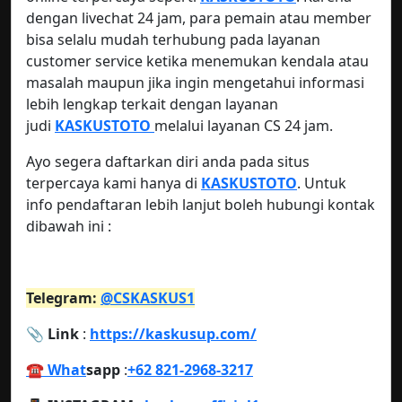
dengan livechat 24 jam, para pemain atau member
bisa selalu mudah terhubung pada layanan
customer service ketika menemukan kendala atau
masalah maupun jika ingin mengetahui informasi
lebih lengkap terkait dengan layanan
judi
KASKUSTOTO
melalui layanan CS 24 jam.
Ayo segera daftarkan diri anda pada situs
terpercaya kami hanya di
KASKUSTOTO
. Untuk
info pendaftaran lebih lanjut boleh hubungi kontak
dibawah ini :
Telegram:
@CSKASKUS1
📎 Link
:
https://kaskusup.com/
☎️ What
sapp
:
+62 821-2968-3217