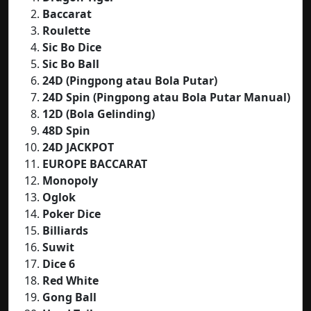
Baccarat
Roulette
Sic Bo Dice
Sic Bo Ball
24D (Pingpong atau Bola Putar)
24D Spin (Pingpong atau Bola Putar Manual)
12D (Bola Gelinding)
48D Spin
24D JACKPOT
EUROPE BACCARAT
Monopoly
Oglok
Poker Dice
Billiards
Suwit
Dice 6
Red White
Gong Ball