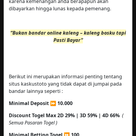
karena kemenangan anda berapapun akan
dibayarkan hingga lunas kepada pemenang.
“Bukan bandar online kaleng – kaleng bosku tapi
Pasti Bayar”
Berikut ini merupakan informasi penting tentang
situs kaskustoto yang tidak dapat di jumpai pada
bandar lainnya seperti :
Minimal Deposit ⏩ 10.000
Discount Togel Max 2D 29% | 3D 59% | 4D 66%
(
Semua Pasaran Togel )
Minimal Betting Togel
⏩ 100