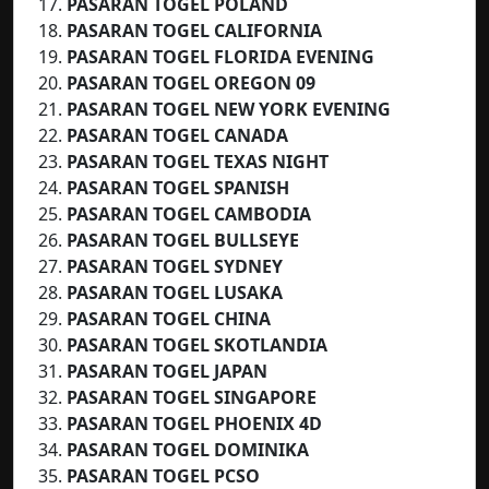
PASARAN TOGEL POLAND
PASARAN TOGEL CALIFORNIA
PASARAN TOGEL FLORIDA EVENING
PASARAN TOGEL OREGON 09
PASARAN TOGEL NEW YORK EVENING
PASARAN TOGEL CANADA
PASARAN TOGEL
TEXAS NIGHT
PASARAN TOGEL
SPANISH
PASARAN TOGEL CAMBODIA
PASARAN TOGEL BULLSEYE
PASARAN TOGEL SYDNEY
PASARAN TOGEL LUSAKA
PASARAN TOGEL CHINA
PASARAN TOGEL SKOTLANDIA
PASARAN TOGEL JAPAN
PASARAN TOGEL SINGAPORE
PASARAN TOGEL PHOENIX 4D
PASARAN TOGEL DOMINIKA
PASARAN TOGEL PCSO