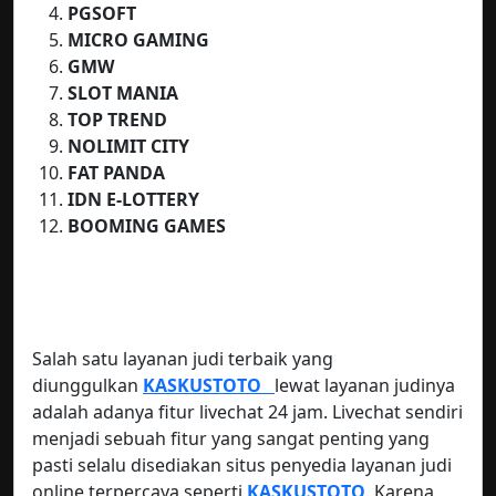
PGSOFT
MICRO GAMING
GMW
SLOT MANIA
TOP TREND
NOLIMIT CITY
FAT PANDA
IDN E-LOTTERY
BOOMING GAMES
Salah satu layanan judi terbaik yang
diunggulkan
KASKUSTOTO
lewat layanan judinya
adalah adanya fitur livechat 24 jam. Livechat sendiri
menjadi sebuah fitur yang sangat penting yang
pasti selalu disediakan situs penyedia layanan judi
online terpercaya seperti
KASKUSTOTO
. Karena