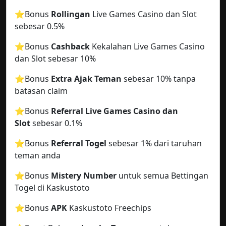
⭐️Bonus
Rollingan
Live Games Casino dan Slot
sebesar 0.5%
⭐️Bonus
Cashback
Kekalahan Live Games Casino
dan Slot sebesar 10%
⭐️Bonus
Extra Ajak Teman
sebesar 10% tanpa
batasan claim
⭐️Bonus
Referral Live Games Casino dan
Slot
sebesar 0.1%
⭐️Bonus
Referral Togel
sebesar 1% dari taruhan
teman anda
⭐️Bonus
Mistery Number
untuk semua Bettingan
Togel di Kaskustoto
⭐️Bonus
APK
Kaskustoto Freechips